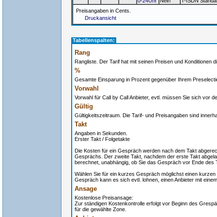
0-24Uhr
Nein
T-ISDN Standa
Preisangaben in Cents.
Druckansicht
Tabellenspalten:
Rang
Rangliste. Der Tarif hat mit seinen Preisen und Konditionen di
%
Gesamte Einsparung in Prozent gegenüber Ihrem Preselectio
Vorwahl
Vorwahl für Call by Call Anbieter, evtl. müssen Sie sich vor
Gültig
Gültigkeitszeitraum. Die Tarif- und Preisangaben sind innerh
Takt
Angaben in Sekunden.
Erster Takt / Folgetakte
Die Kosten für ein Gespräch werden nach dem Takt abgerech
Gesprächs. Der zweite Takt, nachdem der erste Takt abgelau
berechnet, unabhängig, ob Sie das Gespräch vor Ende des 
Wählen Sie für ein kurzes Gespräch möglichst einen kurzen 
Gespräch kann es sich evtl. lohnen, einen Anbieter mit eine
Ansage
Kostenlose Preisansage:
Zur ständigen Kostenkontrolle erfolgt vor Beginn des Grespä
für die gewählte Zone.