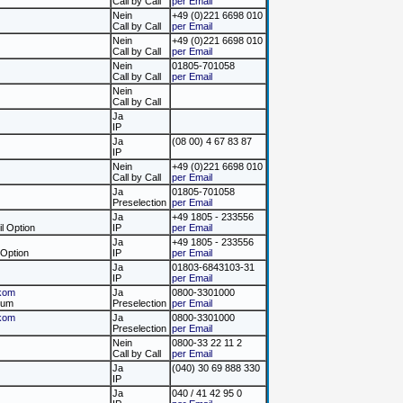
Call by Call
per Email
Nein
+49 (0)221 6698 010
Call by Call
per Email
Nein
+49 (0)221 6698 010
Call by Call
per Email
Nein
01805-701058
Call by Call
per Email
Nein
Call by Call
Ja
IP
Ja
(08 00) 4 67 83 87
IP
Nein
+49 (0)221 6698 010
Call by Call
per Email
Ja
01805-701058
Preselection
per Email
Ja
+49 1805 - 233556
il Option
IP
per Email
Ja
+49 1805 - 233556
 Option
IP
per Email
Ja
01803-6843103-31
IP
per Email
kom
Ja
0800-3301000
mium
Preselection
per Email
kom
Ja
0800-3301000
Preselection
per Email
Nein
0800-33 22 11 2
Call by Call
per Email
Ja
(040) 30 69 888 330
IP
Ja
040 / 41 42 95 0