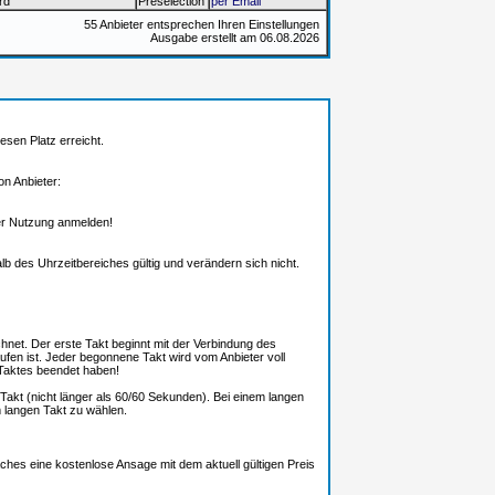
rd
Preselection
per Email
55 Anbieter entsprechen Ihren Einstellungen
Ausgabe erstellt am 06.08.2026
esen Platz erreicht.
n Anbieter:
 der Nutzung anmelden!
alb des Uhrzeitbereiches gültig und verändern sich nicht.
net. Der erste Takt beginnt mit der Verbindung des
fen ist. Jeder begonnene Takt wird vom Anbieter voll
Taktes beendet haben!
Takt (nicht länger als 60/60 Sekunden). Bei einem langen
m langen Takt zu wählen.
ches eine kostenlose Ansage mit dem aktuell gültigen Preis