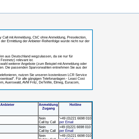
l by Call mit Anmeldung, CbC ohne Anmeldung, Preselection,
i der Ermittlung der Anbieter-Reihenfolge wurde nicht nur der
ufen aus Deutschland wegzulassen, da sie nur für
estnetz) relevant ist.
uswahl weiterer Angebote (zum Beispiel mit Anmeldung oder
len. Die passenden Sparvorwahlen entnehmen Sie aus der
r telefonieren, nutzen Sie unseren kostenlosen LCR Service
wnload". Für alle gängigen Telefonanlagen - Least Cost
rtem, Auerswald, AVM Fritz, DeTeWe, Elmeg, Euracom,
Anbieter
Anmeldung
Hotline
Zugang
Nein
'+49 (0)221 6698 010
Call by Call
per Email
Nein
+49 (0)221 6698 010
Call by Call
per Email
Nein
'+49 (0)221 6698 010