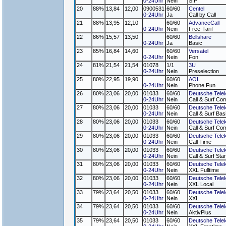
0-24Uhr
Nein
SIP
20
88%
13,84
12,00
0900531
60/60
Centel
0-24Uhr
Ja
Call by Call
21
88%
13,95
12,10
60/60
AdvanceCall
0-24Uhr
Nein
Free-Tarif
22
86%
15,57
13,50
60/60
Bellshare
0-24Uhr
Ja
Basic
23
85%
16,84
14,60
60/60
Versatel
0-24Uhr
Nein
Fon
24
81%
21,54
21,54
01078
1/1
3U
0-24Uhr
Nein
Preselection
25
80%
22,95
19,90
60/60
AOL
0-24Uhr
Nein
Phone Fun
26
80%
23,06
20,00
01033
60/60
Deutsche Tele
0-24Uhr
Nein
Call & Surf Com
27
80%
23,06
20,00
01033
60/60
Deutsche Tele
0-24Uhr
Nein
Call & Surf Bas
28
80%
23,06
20,00
01033
60/60
Deutsche Tele
0-24Uhr
Nein
Call & Surf Com
29
80%
23,06
20,00
01033
60/60
Deutsche Tele
0-24Uhr
Nein
Call Time
30
80%
23,06
20,00
01033
60/60
Deutsche Tele
0-24Uhr
Nein
Call & Surf Star
31
80%
23,06
20,00
01033
60/60
Deutsche Tele
0-24Uhr
Nein
XXL Fulltime
32
80%
23,06
20,00
01033
60/60
Deutsche Tele
0-24Uhr
Nein
XXL Local
33
79%
23,64
20,50
01033
60/60
Deutsche Tele
0-24Uhr
Nein
XXL
34
79%
23,64
20,50
01033
60/60
Deutsche Tele
0-24Uhr
Nein
AktivPlus
35
79%
23,64
20,50
01033
60/60
Deutsche Tele