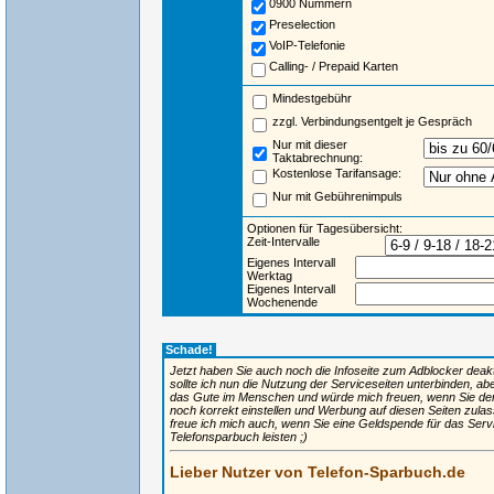
0900 Nummern
Preselection
VoIP-Telefonie
Calling- / Prepaid Karten
Mindestgebühr
zzgl. Verbindungsentgelt je Gespräch
Nur mit dieser
Taktabrechnung:
Kostenlose Tarifansage:
Nur mit Gebührenimpuls
Optionen für Tagesübersicht:
Zeit-Intervalle
Eigenes Intervall
Werktag
Eigenes Intervall
Wochenende
Schade!
Jetzt haben Sie auch noch die Infoseite zum Adblocker deaktiv
sollte ich nun die Nutzung der Serviceseiten unterbinden, ab
das Gute im Menschen und würde mich freuen, wenn Sie de
noch korrekt einstellen und Werbung auf diesen Seiten zulas
freue ich mich auch, wenn Sie eine Geldspende für das Ser
Telefonsparbuch leisten ;)
Lieber Nutzer von Telefon-Sparbuch.de