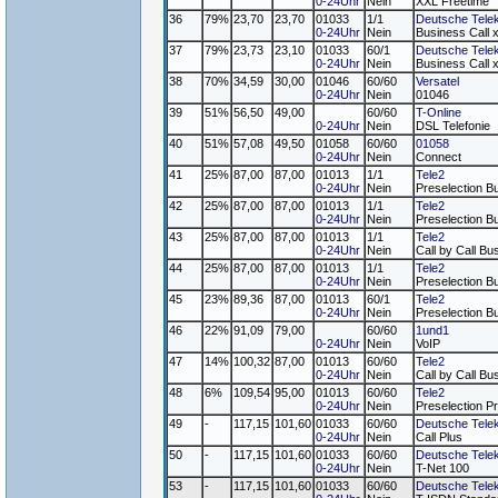
0-24Uhr
Nein
XXL Freetime
36
79%
23,70
23,70
01033
1/1
Deutsche Tele
0-24Uhr
Nein
Business Call 
37
79%
23,73
23,10
01033
60/1
Deutsche Tele
0-24Uhr
Nein
Business Call 
38
70%
34,59
30,00
01046
60/60
Versatel
0-24Uhr
Nein
01046
39
51%
56,50
49,00
60/60
T-Online
0-24Uhr
Nein
DSL Telefonie
40
51%
57,08
49,50
01058
60/60
01058
0-24Uhr
Nein
Connect
41
25%
87,00
87,00
01013
1/1
Tele2
0-24Uhr
Nein
Preselection B
42
25%
87,00
87,00
01013
1/1
Tele2
0-24Uhr
Nein
Preselection B
43
25%
87,00
87,00
01013
1/1
Tele2
0-24Uhr
Nein
Call by Call Bu
44
25%
87,00
87,00
01013
1/1
Tele2
0-24Uhr
Nein
Preselection B
45
23%
89,36
87,00
01013
60/1
Tele2
0-24Uhr
Nein
Preselection B
46
22%
91,09
79,00
60/60
1und1
0-24Uhr
Nein
VoIP
47
14%
100,32
87,00
01013
60/60
Tele2
0-24Uhr
Nein
Call by Call Bu
48
6%
109,54
95,00
01013
60/60
Tele2
0-24Uhr
Nein
Preselection Pr
49
-
117,15
101,60
01033
60/60
Deutsche Tele
0-24Uhr
Nein
Call Plus
50
-
117,15
101,60
01033
60/60
Deutsche Tele
0-24Uhr
Nein
T-Net 100
53
-
117,15
101,60
01033
60/60
Deutsche Tele