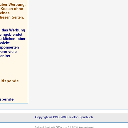
, über Werbung.
t Kosten ohne
 eines
iesen Seiten,
n, das Werbung
eingeblendet
u klicken, aber
nsicht
esponserten
wenn viele
tenlos
eldspende
dspende
Copyright © 1998-2008 Telefon-Sparbuch
Seiteninhalt mit GZip um 81.64% komprimiert