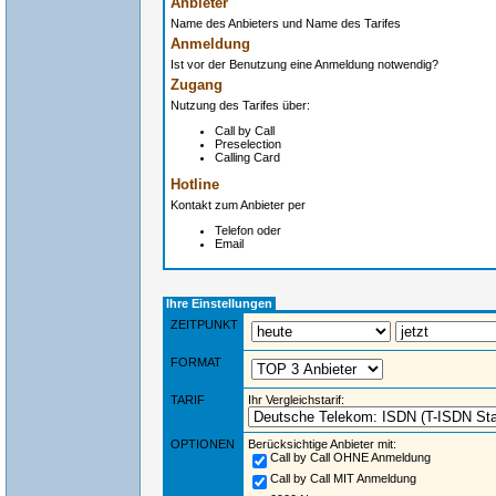
Anbieter
Name des Anbieters und Name des Tarifes
Anmeldung
Ist vor der Benutzung eine Anmeldung notwendig?
Zugang
Nutzung des Tarifes über:
Call by Call
Preselection
Calling Card
Hotline
Kontakt zum Anbieter per
Telefon oder
Email
Ihre Einstellungen
ZEITPUNKT
FORMAT
TARIF
Ihr Vergleichstarif:
OPTIONEN
Berücksichtige Anbieter mit:
Call by Call OHNE Anmeldung
Call by Call MIT Anmeldung