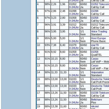
0-24Uhr
Ja
Call by Call
4
98%
2,26
1,96
01052
60/60
01052 Telecom
0-24Uhr
Ja
Call by Call
5
97%
2,86
2,48
01098
60/60
01098
0-24Uhr
Ja
Call by Call
6
97%
3,23
2,80
01058
60/60
01058
0-24Uhr
Ja
Call by Call
7
96%
3,91
3,39
01012
60/60
01012 Telecom
0-24Uhr
Ja
Call by Call
8
96%
3,95
3,95
1/1
Voice Trading
0-24Uhr
Nein
Standard
9
95%
5,00
5,00
1/1
Host Europe
0-24Uhr
Nein
Phone Basic
10
93%
7,38
6,40
01079
60/60
star79
0-24Uhr
Ja
Call by Call
11
91%
9,92
8,60
01058
60/60
01058
0-24Uhr
Ja
QualiTEL
12
91%
10,15
8,80
60/60
Carpo
0-24Uhr
Nein
Lidl VoIP – Mob
13
91%
10,15
8,80
60/60
Carpo
0-24Uhr
Nein
Lidl VoIP – Flat
14
90%
11,33
11,33
1/1
Voipstation
0-24Uhr
Nein
Standard
15
88%
13,00
13,00
01033
1/1
Deutsche Tele
0-24Uhr
Nein
Call Profi Pre
16
88%
13,00
13,00
01033
1/1
Deutsche Tele
0-24Uhr
Nein
Call Profi
17
88%
13,26
11,50
01038
60/60
01038 Telekom
0-24Uhr
Nein
Call by Call
18
88%
13,26
11,50
60/60
Bellshare
0-24Uhr
Ja
Plus
19
88%
13,38
11,60
60/60
nikotel