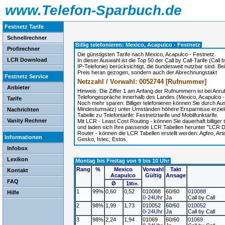
www.Telefon-Sparbuch.de
Festnetz Tarife
Schnellrechner
Billig telefonieren: Mexico, Acapulco - Festnetz
Profirechner
Die günstigsten Tarife nach Mexico, Acapulco - Festnetz.
LCR Download
In dieser Auswahl ist die Top 50 der Call by Call-Tarife (Cal
IP-Telefonie) berücksichtigt, die bundesweit nutzbar sind. Be
Preis heran gezogen, sondern auch der Abrechnungstakt
Festnetz Service
Netzzahl / Vorwahl: 0052744 [Rufnummer]
Anbieter
Hinweis: Die Ziffer 1 am Anfang der Rufnummern ist bei Anr
Telefongespräche innerhalb des Landes (Mexico, Acapulco - F
Tarife
Noch mehr sparen: Billiger telefonieren können Sie durch A
Mindestumsatz) unter Umständen höhere Ersparnisse erzie
Nachrichten
Tabelle zu Telefontarife: Festnetztarife und Mobilfunktarife.
Vanity Rechner
Mit LCR - Least Cost Routing - können Sie dauerhaft billige
und laden sich Ihre passende LCR Tabellen herunter "LCR Do
Router - können die LCR Tabellen erstellt werden: Agfeo, A
Informationen
Gesko, Istec, Estos.
Infobox
Lexikon
Montag bis Freitag von 9 bis 10 Uhr
Rang
%
Mexico
Vorwahl
Takt
Kontakt
Acapulco
Gültig
Ansage
FAQ
Ø
1
Min.
1
99%
0,60
0,52
010088
60/60
010088
Hilfe
0-24Uhr
Ja
Call by Call
2
98%
1,99
1,73
010052
60/60
010052
0-24Uhr
Ja
Call by Call
3
98%
2,24
1,94
01069
60/60
01069