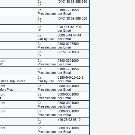
Ja
(040) 30 69 888 330
IP
Ja
01805-701058
Preselection
per Email
Ja
(040) 30 69 888 330
IP
Ja
040 / 41 42 95 0
IP
per Email
Ja
0800 0 44 44 44
Call by Call
per Email
Ja
0800-0107800
Preselection
per Email
Ja
06151 / 6 80-0
IP
kom
Ja
0800-3301000
x01
Preselection
per Email
Ja
01805-701058
Preselection
per Email
Ja
0180-5-0-10-13-1
siness Top Select
Call by Call
per Email
kom
Ja
0800-3301000
fort Plus
Preselection
per Email
kom
Ja
0800-3301000
t
Preselection
per Email
kom
Ja
0800-3301000
Preselection
per Email
kom
Ja
0800-3301000
Preselection
per Email
Ja
+49 26 02 96 -0
IP
kom
Ja
0800-3301000
Preselection
per Email