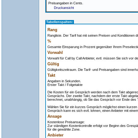
Preisangaben in Cents.
Druckansicht
Tabellenspalten:
Rang
Rangliste. Der Tarif hat mit seinen Preisen und Konditionen di
%
Gesamte Einsparung in Prozent gegenüber Ihrem Preselectio
Vorwahl
Vorwahl für Call by Call Anbieter, evtl. müssen Sie sich vor
Gültig
Gültigkeitszeitraum. Die Tarif- und Preisangaben sind innerh
Takt
Angaben in Sekunden.
Erster Takt / Folgetakte
Die Kosten für ein Gespräch werden nach dem Takt abgerech
Gesprächs. Der zweite Takt, nachdem der erste Takt abgelau
berechnet, unabhängig, ob Sie das Gespräch vor Ende des 
Wählen Sie für ein kurzes Gespräch möglichst einen kurzen 
Gespräch kann es sich evtl. lohnen, einen Anbieter mit eine
Ansage
Kostenlose Preisansage:
Zur ständigen Kostenkontrolle erfolgt vor Beginn des Grespä
für die gewählte Zone.
Anbieter