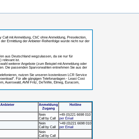
l by Call mit Anmeldung, CbC ohne Anmeldung, Preselection,
i der Ermittlung der Anbieter-Reihenfolge wurde nicht nur der
ufen aus Deutschland wegzulassen, da sie nur für
relevant ist.
uswahl weiterer Angebote (zum Beispiel mit Anmeldung oder
len. Die passenden Sparvorwahlen entnehmen Sie aus der
r telefonieren, nutzen Sie unseren kostenlosen LCR Service
wnload". Für alle gängigen Telefonanlagen - Least Cost
rtem, Auerswald, AVM Fritz, DeTeWe, Elmeg, Euracom,
Anbieter
Anmeldung
Hotline
Zugang
Nein
+49 (0)221 6698 010
Call by Call
per Email
Nein
'+49 (0)221 6698 010
Call by Call
per Email
Nein
Call by Call