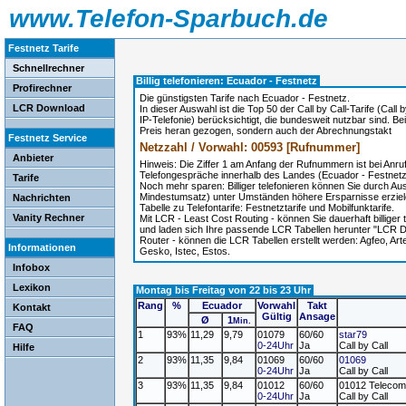
www.Telefon-Sparbuch.de
Festnetz Tarife
Schnellrechner
Billig telefonieren: Ecuador - Festnetz
Profirechner
Die günstigsten Tarife nach Ecuador - Festnetz.
LCR Download
In dieser Auswahl ist die Top 50 der Call by Call-Tarife (Cal
IP-Telefonie) berücksichtigt, die bundesweit nutzbar sind. Be
Preis heran gezogen, sondern auch der Abrechnungstakt
Festnetz Service
Netzzahl / Vorwahl: 00593 [Rufnummer]
Anbieter
Hinweis: Die Ziffer 1 am Anfang der Rufnummern ist bei Anr
Telefongespräche innerhalb des Landes (Ecuador - Festnetz) 
Tarife
Noch mehr sparen: Billiger telefonieren können Sie durch A
Mindestumsatz) unter Umständen höhere Ersparnisse erzie
Nachrichten
Tabelle zu Telefontarife: Festnetztarife und Mobilfunktarife.
Vanity Rechner
Mit LCR - Least Cost Routing - können Sie dauerhaft billige
und laden sich Ihre passende LCR Tabellen herunter "LCR Do
Router - können die LCR Tabellen erstellt werden: Agfeo, A
Informationen
Gesko, Istec, Estos.
Infobox
Lexikon
Montag bis Freitag von 22 bis 23 Uhr
Rang
%
Ecuador
Vorwahl
Takt
Kontakt
Gültig
Ansage
Ø
1
Min.
FAQ
1
93%
11,29
9,79
01079
60/60
star79
0-24Uhr
Ja
Call by Call
Hilfe
2
93%
11,35
9,84
01069
60/60
01069
0-24Uhr
Ja
Call by Call
3
93%
11,35
9,84
01012
60/60
01012 Telecom
0-24Uhr
Ja
Call by Call