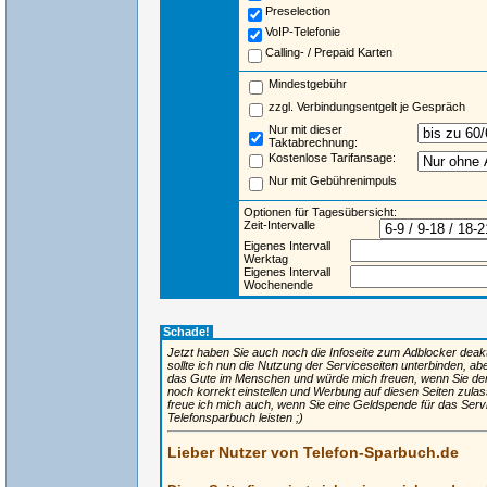
Preselection
VoIP-Telefonie
Calling- / Prepaid Karten
Mindestgebühr
zzgl. Verbindungsentgelt je Gespräch
Nur mit dieser
Taktabrechnung:
Kostenlose Tarifansage:
Nur mit Gebührenimpuls
Optionen für Tagesübersicht:
Zeit-Intervalle
Eigenes Intervall
Werktag
Eigenes Intervall
Wochenende
Schade!
Jetzt haben Sie auch noch die Infoseite zum Adblocker deaktiv
sollte ich nun die Nutzung der Serviceseiten unterbinden, ab
das Gute im Menschen und würde mich freuen, wenn Sie de
noch korrekt einstellen und Werbung auf diesen Seiten zulas
freue ich mich auch, wenn Sie eine Geldspende für das Ser
Telefonsparbuch leisten ;)
Lieber Nutzer von Telefon-Sparbuch.de