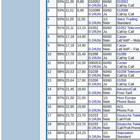
4
93%
11,39
9,88
010052
60/60
010052
0-24Uhr
Ja
Call by Call
5
93%
11,51
9,98
010088
60/60
010088
0-24Uhr
Ja
Call by Call
6
93%
11,55
11,55
1/1
Voice Trading
0-24Uhr
Nein
Standard
7
91%
15,11
13,10
01052
60/60
01052 Telecom
0-24Uhr
Ja
Call by Call
8
90%
17,18
14,90
60/60
Carpo
0-24Uhr
Nein
Lidl VoIP – Mob
9
90%
17,18
14,90
60/60
Carpo
0-24Uhr
Nein
Lidl VoIP – Flat
10
89%
17,76
15,40
01098
60/60
01098
0-24Uhr
Ja
Call by Call
11
89%
19,03
16,50
0900531
60/60
Centel
0-24Uhr
Ja
Call by Call
12
88%
20,53
17,80
01038
60/60
01038 Telekom
0-24Uhr
Nein
Call by Call
13
88%
20,64
17,90
01058
60/60
01058
0-24Uhr
Ja
Call by Call
14
87%
21,45
18,60
60/60
AdvanceCall
0-24Uhr
Nein
Free-Tarif
15
87%
21,50
21,50
1/1
Host Europe
0-24Uhr
Nein
Phone Basic
16
86%
22,95
19,90
60/60
AOL
0-24Uhr
Nein
Phone Fun
17
86%
23,70
23,70
01033
1/1
Deutsche Tele
0-24Uhr
Nein
Call Profi
18
86%
23,70
23,70
01033
1/1
Deutsche Tele
0-24Uhr
Nein
Call Profi Pre
19
86%
24,23
24,23
1/1
Voipstation
0-24Uhr
Nein
Standard