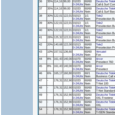
36
35%
114,16
99,00
01033
60/60
Deutsche Tele
0-24Uhr
Nein
Call & Surf Com
37
35%
114,16
99,00
01033
60/60
Deutsche Tele
0-24Uhr
Nein
Call & Surf Bas
38
30%
122,01
122,01
01013
1/1
Tele2
0-24Uhr
Nein
Preselection B
39
30%
122,01
122,01
01013
1/1
Tele2
0-24Uhr
Nein
Preselection B
40
30%
122,01
122,01
01013
1/1
Tele2
0-24Uhr
Nein
Preselection B
41
28%
125,32
122,01
01013
60/1
Tele2
0-24Uhr
Nein
Preselection B
42
20%
140,68
122,00
01013
60/60
Tele2
0-24Uhr
Nein
Preselection Pr
43
10%
157,51
136,60
60/60
Versatel
0-24Uhr
Nein
Fon
44
8%
161,43
140,00
01070
60/60
Arcor
0-24Uhr
Nein
Preselect 760
45
8%
161,43
140,00
01070
60/60
Arcor
0-24Uhr
Nein
Preselect
46
6%
165,17
160,80
01033
60/1
Deutsche Tele
0-24Uhr
Nein
Business Call 
47
-
176,31
152,90
01033
60/60
Deutsche Tele
0-24Uhr
Nein
T-Net 100
48
-
176,31
152,90
01033
60/60
Deutsche Tele
0-24Uhr
Nein
T-Net Standard
49
-
176,31
152,90
01033
60/60
Deutsche Tele
0-24Uhr
Nein
XXL Freetime
50
-
176,31
152,90
01033
60/60
Deutsche Tele
0-24Uhr
Nein
XXL
54
-
176,31
152,90
01033
60/60
Deutsche Tele
0-24Uhr
Nein
T-ISDN Standa