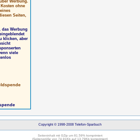
, über Werbung.
t Kosten ohne
 eines
iesen Seiten,
n, das Werbung
eingeblendet
u klicken, aber
nsicht
esponserten
wenn viele
tenlos
eldspende
dspende
Copyright © 1998-2008 Telefon-Sparbuch
Seiteninhalt mit GZip um 81.59% komprimiert
(Seitengröße von 74.91Kb auf 13.79Kb komprimiert)