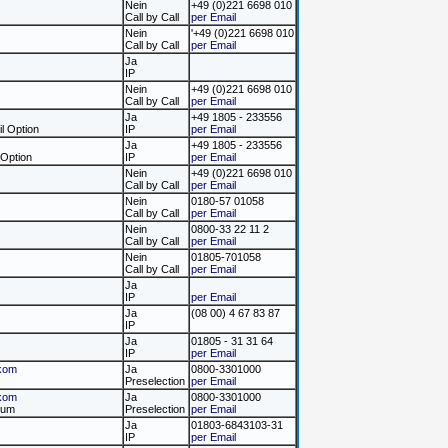
Nein
+49 (0)221 6698 010
Call by Call
per Email
Nein
'+49 (0)221 6698 010
Call by Call
per Email
Ja
IP
Nein
+49 (0)221 6698 010
Call by Call
per Email
Ja
+49 1805 - 233556
il Option
IP
per Email
Ja
+49 1805 - 233556
 Option
IP
per Email
Nein
+49 (0)221 6698 010
Call by Call
per Email
Nein
0180-57 01058
Call by Call
per Email
Nein
0800-33 22 11 2
Call by Call
per Email
Nein
01805-701058
Call by Call
per Email
Ja
IP
per Email
Ja
(08 00) 4 67 83 87
IP
Ja
01805 - 31 31 64
IP
per Email
kom
Ja
0800-3301000
Preselection
per Email
kom
Ja
0800-3301000
mium
Preselection
per Email
Ja
01803-6843103-31
IP
per Email