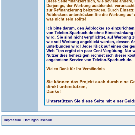
Diese Seite finanziert sich, wie soviele andere
Derjenige, der Werbung ausblendet, verursach
zur Refinanzierung beizutragen. Durch Einsatz
Adblockers unterdrücken Sie die Werbung auf d
was nicht sein sollte!
Ich bitte darum, den Adblocker so einzurichte
von Telefon-Sparbuch.de ohne Einschränkung 
wird. Sie sind nicht verpflichtet, auf Werbung z
wie soll Werbung angeklickt werden, dessen A
unterbunden wird! Jeder Klick auf einen der g
Web Tips ergibt ein paar Cent Vergütung. Nur 
Nutzer dies beherzigen rechnet sich dieser kos
angebotene Service von Telefon-Sparbuch.de.
Vielen Dank für Ihr Verständnis
Sie können das Projekt auch durch eine G
direkt unterstützen,
Danke!
Unterstützen Sie diese Seite mit einer Gel
Impressum
|
Haftungsausschluß