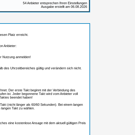
54 Anbieter entsprechen Ihren Einstellungen
Ausgabe erstellt am 06.08.2026
esen Platz erreicht.
n Anbieter:
 der Nutzung anmelden!
alb des Uhrzeitbereiches gültig und verändern sich nicht.
net. Der erste Takt beginnt mit der Verbindung des
fen ist. Jeder begonnene Takt wird vom Anbieter voll
Taktes beendet haben!
Takt (nicht länger als 60/60 Sekunden). Bei einem langen
m langen Takt zu wählen.
ches eine kostenlose Ansage mit dem aktuell gültigen Preis