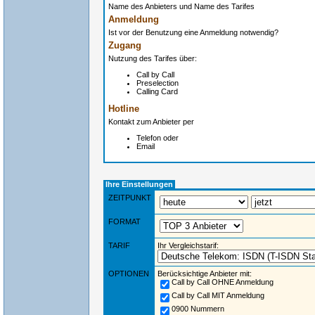
Name des Anbieters und Name des Tarifes
Anmeldung
Ist vor der Benutzung eine Anmeldung notwendig?
Zugang
Nutzung des Tarifes über:
Call by Call
Preselection
Calling Card
Hotline
Kontakt zum Anbieter per
Telefon oder
Email
Ihre Einstellungen
ZEITPUNKT
FORMAT
TARIF
Ihr Vergleichstarif:
OPTIONEN
Berücksichtige Anbieter mit:
Call by Call OHNE Anmeldung
Call by Call MIT Anmeldung
0900 Nummern