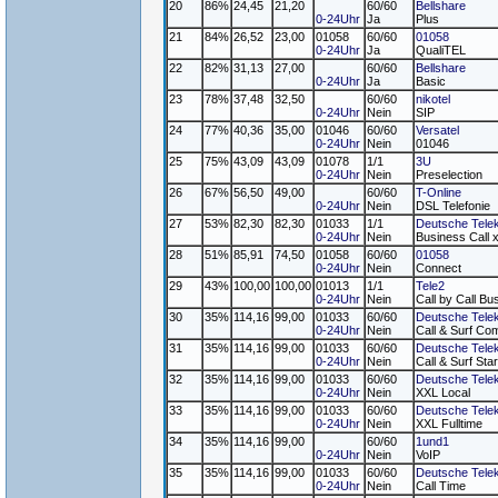
20
86%
24,45
21,20
60/60
Bellshare
0-24Uhr
Ja
Plus
21
84%
26,52
23,00
01058
60/60
01058
0-24Uhr
Ja
QualiTEL
22
82%
31,13
27,00
60/60
Bellshare
0-24Uhr
Ja
Basic
23
78%
37,48
32,50
60/60
nikotel
0-24Uhr
Nein
SIP
24
77%
40,36
35,00
01046
60/60
Versatel
0-24Uhr
Nein
01046
25
75%
43,09
43,09
01078
1/1
3U
0-24Uhr
Nein
Preselection
26
67%
56,50
49,00
60/60
T-Online
0-24Uhr
Nein
DSL Telefonie
27
53%
82,30
82,30
01033
1/1
Deutsche Tele
0-24Uhr
Nein
Business Call 
28
51%
85,91
74,50
01058
60/60
01058
0-24Uhr
Nein
Connect
29
43%
100,00
100,00
01013
1/1
Tele2
0-24Uhr
Nein
Call by Call Bu
30
35%
114,16
99,00
01033
60/60
Deutsche Tele
0-24Uhr
Nein
Call & Surf Com
31
35%
114,16
99,00
01033
60/60
Deutsche Tele
0-24Uhr
Nein
Call & Surf Star
32
35%
114,16
99,00
01033
60/60
Deutsche Tele
0-24Uhr
Nein
XXL Local
33
35%
114,16
99,00
01033
60/60
Deutsche Tele
0-24Uhr
Nein
XXL Fulltime
34
35%
114,16
99,00
60/60
1und1
0-24Uhr
Nein
VoIP
35
35%
114,16
99,00
01033
60/60
Deutsche Tele
0-24Uhr
Nein
Call Time