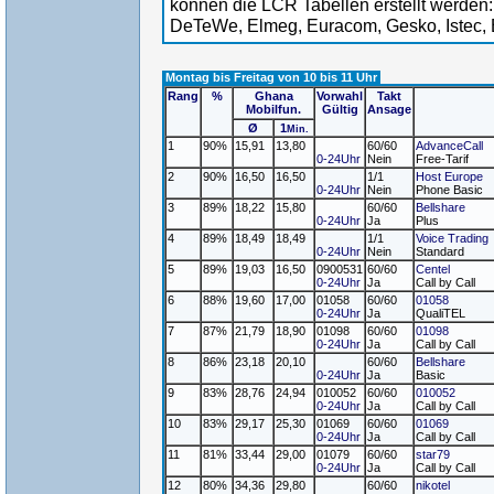
können die LCR Tabellen erstellt werden:
DeTeWe, Elmeg, Euracom, Gesko, Istec, 
Montag bis Freitag von 10 bis 11 Uhr
Rang
%
Ghana
Vorwahl
Takt
Mobilfun.
Gültig
Ansage
Ø
1
Min.
1
90%
15,91
13,80
60/60
AdvanceCall
0-24Uhr
Nein
Free-Tarif
2
90%
16,50
16,50
1/1
Host Europe
0-24Uhr
Nein
Phone Basic
3
89%
18,22
15,80
60/60
Bellshare
0-24Uhr
Ja
Plus
4
89%
18,49
18,49
1/1
Voice Trading
0-24Uhr
Nein
Standard
5
89%
19,03
16,50
0900531
60/60
Centel
0-24Uhr
Ja
Call by Call
6
88%
19,60
17,00
01058
60/60
01058
0-24Uhr
Ja
QualiTEL
7
87%
21,79
18,90
01098
60/60
01098
0-24Uhr
Ja
Call by Call
8
86%
23,18
20,10
60/60
Bellshare
0-24Uhr
Ja
Basic
9
83%
28,76
24,94
010052
60/60
010052
0-24Uhr
Ja
Call by Call
10
83%
29,17
25,30
01069
60/60
01069
0-24Uhr
Ja
Call by Call
11
81%
33,44
29,00
01079
60/60
star79
0-24Uhr
Ja
Call by Call
12
80%
34,36
29,80
60/60
nikotel