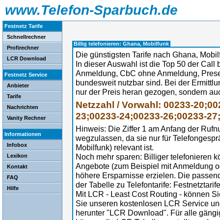
www.Telefon-Sparbuch.de
Festnetz Tarife
Schnellrechner
Billig telefonieren: Ghana, Mobilfunk
Profirechner
Die günstigsten Tarife nach Ghana, Mobil
LCR Download
In dieser Auswahl ist die Top 50 der Call b
Anmeldung, CbC ohne Anmeldung, Preselec
Festnetz Service
bundesweit nutzbar sind. Bei der Ermittl
Anbieter
nur der Preis heran gezogen, sondern au
Tarife
Netzzahl / Vorwahl: 00233-20;0
Nachrichten
23;00233-24;00233-26;00233-27
Vanity Rechner
Hinweis: Die Ziffer 1 am Anfang der Ruf
Informationen
wegzulassen, da sie nur für Telefongesp
Infobox
Mobilfunk) relevant ist.
Noch mehr sparen: Billiger telefonieren 
Lexikon
Angebote (zum Beispiel mit Anmeldung 
Kontakt
höhere Ersparnisse erzielen. Die passe
FAQ
der Tabelle zu Telefontarife: Festnetztarif
Hilfe
Mit LCR - Least Cost Routing - können Sie
Sie unseren kostenlosen LCR Service un
herunter "LCR Download". Für alle gängi