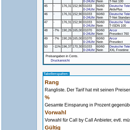
0-24Uhr
Nein
T-Net 100
45
-
176,31
152,90
01033
60/60
Deutsche Tel
0-24Uhr
Nein
AktivPlus
46
-
176,31
152,90
01033
60/60
Deutsche Tel
0-24Uhr
Nein
T-Net Standar
47
-
176,31
152,90
01033
60/60
Deutsche Tel
0-24Uhr
Nein
T-ISDN 100
48
-7%
190,26
165,00
01070
60/60
Arcor
0-24Uhr
Nein
Preselect 760
49
-7%
190,26
165,00
01070
60/60
Arcor
0-24Uhr
Nein
Preselect
50
-11%
196,37
170,30
01033
60/60
Deutsche Tel
0-24Uhr
Nein
XXL Freetime
Preisangaben in Cents.
Druckansicht
Tabellenspalten:
Rang
Rangliste. Der Tarif hat mit seinen Preise
%
Gesamte Einsparung in Prozent gegenüber
Vorwahl
Vorwahl für Call by Call Anbieter, evtl. 
Gültig