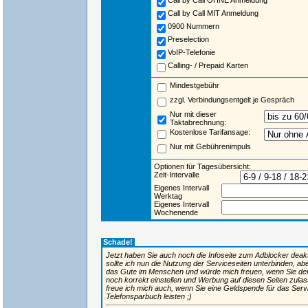
Call by Call OHNE Anmeldung
Call by Call MIT Anmeldung
0900 Nummern
Preselection
VoIP-Telefonie
Calling- / Prepaid Karten
Mindestgebühr
zzgl. Verbindungsentgelt je Gespräch
Nur mit dieser
Taktabrechnung:
Kostenlose Tarifansage:
Nur mit Gebührenimpuls
Optionen für Tagesübersicht:
Zeit-Intervalle
Eigenes Intervall
Werktag
Eigenes Intervall
Wochenende
Schade!
Jetzt haben Sie auch noch die Infoseite zum Adblocker deaktiv
sollte ich nun die Nutzung der Serviceseiten unterbinden, ab
das Gute im Menschen und würde mich freuen, wenn Sie de
noch korrekt einstellen und Werbung auf diesen Seiten zulas
freue ich mich auch, wenn Sie eine Geldspende für das Ser
Telefonsparbuch leisten ;)