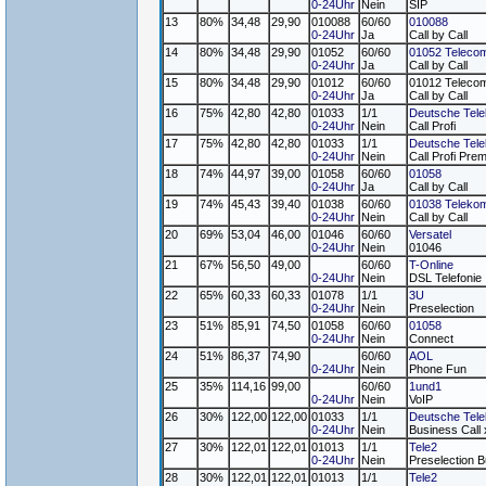
0-24Uhr
Nein
SIP
13
80%
34,48
29,90
010088
60/60
010088
0-24Uhr
Ja
Call by Call
14
80%
34,48
29,90
01052
60/60
01052 Teleco
0-24Uhr
Ja
Call by Call
15
80%
34,48
29,90
01012
60/60
01012 Teleco
0-24Uhr
Ja
Call by Call
16
75%
42,80
42,80
01033
1/1
Deutsche Tel
0-24Uhr
Nein
Call Profi
17
75%
42,80
42,80
01033
1/1
Deutsche Tel
0-24Uhr
Nein
Call Profi Pre
18
74%
44,97
39,00
01058
60/60
01058
0-24Uhr
Ja
Call by Call
19
74%
45,43
39,40
01038
60/60
01038 Teleko
0-24Uhr
Nein
Call by Call
20
69%
53,04
46,00
01046
60/60
Versatel
0-24Uhr
Nein
01046
21
67%
56,50
49,00
60/60
T-Online
0-24Uhr
Nein
DSL Telefonie
22
65%
60,33
60,33
01078
1/1
3U
0-24Uhr
Nein
Preselection
23
51%
85,91
74,50
01058
60/60
01058
0-24Uhr
Nein
Connect
24
51%
86,37
74,90
60/60
AOL
0-24Uhr
Nein
Phone Fun
25
35%
114,16
99,00
60/60
1und1
0-24Uhr
Nein
VoIP
26
30%
122,00
122,00
01033
1/1
Deutsche Tel
0-24Uhr
Nein
Business Call
27
30%
122,01
122,01
01013
1/1
Tele2
0-24Uhr
Nein
Preselection B
28
30%
122,01
122,01
01013
1/1
Tele2