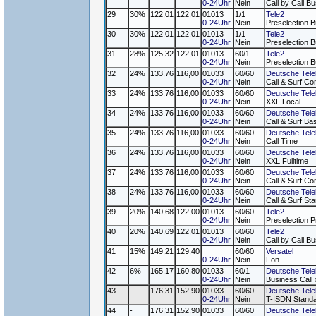
0-24Uhr
Nein
Call by Call B
29
30%
122,01
122,01
01013
1/1
Tele2
0-24Uhr
Nein
Preselection B
30
30%
122,01
122,01
01013
1/1
Tele2
0-24Uhr
Nein
Preselection 
31
28%
125,32
122,01
01013
60/1
Tele2
0-24Uhr
Nein
Preselection B
32
24%
133,76
116,00
01033
60/60
Deutsche Tel
0-24Uhr
Nein
Call & Surf Co
33
24%
133,76
116,00
01033
60/60
Deutsche Tel
0-24Uhr
Nein
XXL Local
34
24%
133,76
116,00
01033
60/60
Deutsche Tel
0-24Uhr
Nein
Call & Surf Ba
35
24%
133,76
116,00
01033
60/60
Deutsche Tel
0-24Uhr
Nein
Call Time
36
24%
133,76
116,00
01033
60/60
Deutsche Tel
0-24Uhr
Nein
XXL Fulltime
37
24%
133,76
116,00
01033
60/60
Deutsche Tel
0-24Uhr
Nein
Call & Surf Co
38
24%
133,76
116,00
01033
60/60
Deutsche Tel
0-24Uhr
Nein
Call & Surf Sta
39
20%
140,68
122,00
01013
60/60
Tele2
0-24Uhr
Nein
Preselection P
40
20%
140,69
122,01
01013
60/60
Tele2
0-24Uhr
Nein
Call by Call B
41
15%
149,21
129,40
60/60
Versatel
0-24Uhr
Nein
Fon
42
6%
165,17
160,80
01033
60/1
Deutsche Tel
0-24Uhr
Nein
Business Call
43
-
176,31
152,90
01033
60/60
Deutsche Tel
0-24Uhr
Nein
T-ISDN Stand
44
-
176,31
152,90
01033
60/60
Deutsche Tel