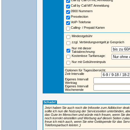
Call by Call OHNE Anmeldung
Call by Call MIT Anmeldung
0900 Nummern
Preselection
VoIP-Telefonie
Calling- / Prepaid Karten
Mindestgebühr
zzgl. Verbindungsentgelt je Gespräch
Nur mit dieser
Taktabrechnung:
Kostenlose Tarifansage:
Nur mit Gebührenimpuls
Optionen für Tagesübersicht:
Zeit-Intervalle
Eigenes Intervall
Werktag
Eigenes Intervall
Wochenende
Schade!
Jetzt haben Sie auch noch die Infoseite zum Adblocker deaktiv
sollte ich nun die Nutzung der Serviceseiten unterbinden, ab
das Gute im Menschen und würde mich freuen, wenn Sie de
noch korrekt einstellen und Werbung auf diesen Seiten zulas
freue ich mich auch, wenn Sie eine Geldspende für das Ser
Telefonsparbuch leisten ;)