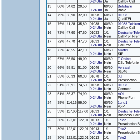
0-24Uhr
Ja
Call by Call
13
80%
34,02
29,50
60/60
Bellshare
0-24Uhr
Ja
Basic
14
79%
36,90
32,00
01058
60/60
01058
0-24Uhr
Ja
QualiTEL
15
76%
41,28
35,80
01038
60/60
01038 Teleko
0-24Uhr
Nein
Call by Call
16
73%
47,60
47,60
01033
1/1
Deutsche Tel
0-24Uhr
Nein
Call Profi Pre
17
72%
47,70
47,70
01033
1/1
Deutsche Tel
0-24Uhr
Nein
Call Profi
18
72%
48,55
42,10
60/60
nikotel
0-24Uhr
Nein
SIP
19
67%
56,50
49,00
60/60
T-Online
0-24Uhr
Nein
DSL Telefonie
20
66%
58,81
51,00
01046
60/60
Versatel
0-24Uhr
Nein
01046
21
65%
60,33
60,33
01078
1/1
3U
0-24Uhr
Nein
Preselection
22
51%
85,91
74,50
01058
60/60
01058
0-24Uhr
Nein
Connect
23
51%
86,37
74,90
60/60
AOL
0-24Uhr
Nein
Phone Fun
24
35%
114,16
99,00
60/60
1und1
0-24Uhr
Nein
VoIP
25
33%
117,00
117,00
01033
1/1
Deutsche Tel
0-24Uhr
Nein
Business Call
26
30%
122,01
122,01
01013
1/1
Tele2
0-24Uhr
Nein
Preselection B
27
30%
122,01
122,01
01013
1/1
Tele2
0-24Uhr
Nein
Preselection 
28
30%
122,01
122,01
01013
1/1
Tele2