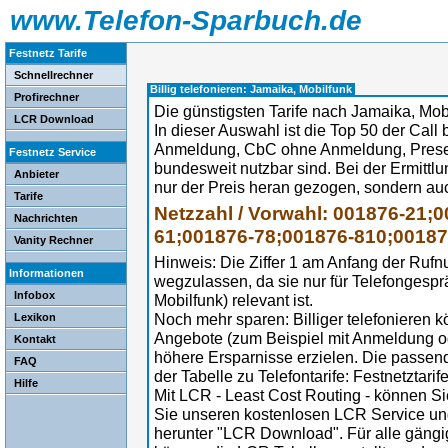
www.Telefon-Sparbuch.de
Festnetz Tarife
Schnellrechner
Billig telefonieren: Jamaika, Mobilfunk
Profirechner
Die günstigsten Tarife nach Jamaika, Mob
LCR Download
In dieser Auswahl ist die Top 50 der Call b
Anmeldung, CbC ohne Anmeldung, Preselec
Festnetz Service
bundesweit nutzbar sind. Bei der Ermittl
Anbieter
nur der Preis heran gezogen, sondern au
Tarife
Netzzahl / Vorwahl: 001876-21;
Nachrichten
61;001876-78;001876-810;0018
Vanity Rechner
Hinweis: Die Ziffer 1 am Anfang der Ruf
Informationen
wegzulassen, da sie nur für Telefongesp
Infobox
Mobilfunk) relevant ist.
Noch mehr sparen: Billiger telefonieren 
Lexikon
Angebote (zum Beispiel mit Anmeldung 
Kontakt
höhere Ersparnisse erzielen. Die passe
FAQ
der Tabelle zu Telefontarife: Festnetztarif
Hilfe
Mit LCR - Least Cost Routing - können Sie
Sie unseren kostenlosen LCR Service un
herunter "LCR Download". Für alle gängi