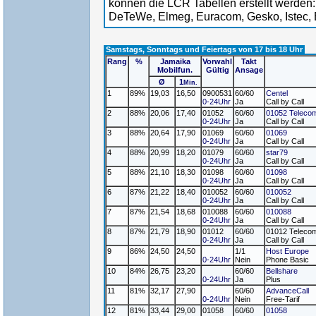
können die LCR Tabellen erstellt werden:
DeTeWe, Elmeg, Euracom, Gesko, Istec, 
Samstags, Sonntags und Feiertags von 17 bis 18 Uhr
Rang
%
Jamaika
Vorwahl
Takt
Mobilfun.
Gültig
Ansage
Ø
1
Min.
1
89%
19,03
16,50
0900531
60/60
Centel
0-24Uhr
Ja
Call by Call
2
88%
20,06
17,40
01052
60/60
01052 Teleco
0-24Uhr
Ja
Call by Call
3
88%
20,64
17,90
01069
60/60
01069
0-24Uhr
Ja
Call by Call
4
88%
20,99
18,20
01079
60/60
star79
0-24Uhr
Ja
Call by Call
5
88%
21,10
18,30
01098
60/60
01098
0-24Uhr
Ja
Call by Call
6
87%
21,22
18,40
010052
60/60
010052
0-24Uhr
Ja
Call by Call
7
87%
21,54
18,68
010088
60/60
010088
0-24Uhr
Ja
Call by Call
8
87%
21,79
18,90
01012
60/60
01012 Teleco
0-24Uhr
Ja
Call by Call
9
86%
24,50
24,50
1/1
Host Europe
0-24Uhr
Nein
Phone Basic
10
84%
26,75
23,20
60/60
Bellshare
0-24Uhr
Ja
Plus
11
81%
32,17
27,90
60/60
AdvanceCall
0-24Uhr
Nein
Free-Tarif
12
81%
33,44
29,00
01058
60/60
01058