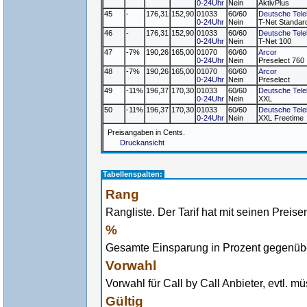
0-24Uhr
Nein
AktivPlus
45
-
176,31
152,90
01033
60/60
Deutsche Tel
0-24Uhr
Nein
T-Net Standar
46
-
176,31
152,90
01033
60/60
Deutsche Tel
0-24Uhr
Nein
T-Net 100
47
-7%
190,26
165,00
01070
60/60
Arcor
0-24Uhr
Nein
Preselect 760
48
-7%
190,26
165,00
01070
60/60
Arcor
0-24Uhr
Nein
Preselect
49
-11%
196,37
170,30
01033
60/60
Deutsche Tel
0-24Uhr
Nein
XXL
50
-11%
196,37
170,30
01033
60/60
Deutsche Tel
0-24Uhr
Nein
XXL Freetime
Preisangaben in Cents.
Druckansicht
Tabellenspalten:
Rang
Rangliste. Der Tarif hat mit seinen Preise
%
Gesamte Einsparung in Prozent gegenüber
Vorwahl
Vorwahl für Call by Call Anbieter, evtl. 
Gültig