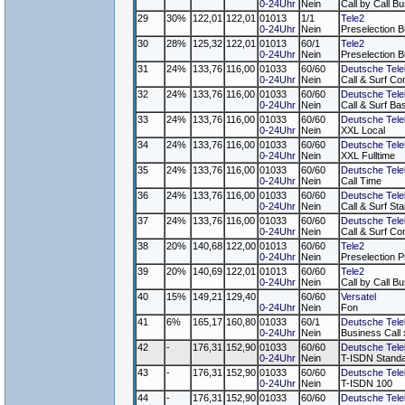
0-24Uhr
Nein
Call by Call B
29
30%
122,01
122,01
01013
1/1
Tele2
0-24Uhr
Nein
Preselection B
30
28%
125,32
122,01
01013
60/1
Tele2
0-24Uhr
Nein
Preselection B
31
24%
133,76
116,00
01033
60/60
Deutsche Tel
0-24Uhr
Nein
Call & Surf Co
32
24%
133,76
116,00
01033
60/60
Deutsche Tel
0-24Uhr
Nein
Call & Surf Ba
33
24%
133,76
116,00
01033
60/60
Deutsche Tel
0-24Uhr
Nein
XXL Local
34
24%
133,76
116,00
01033
60/60
Deutsche Tel
0-24Uhr
Nein
XXL Fulltime
35
24%
133,76
116,00
01033
60/60
Deutsche Tel
0-24Uhr
Nein
Call Time
36
24%
133,76
116,00
01033
60/60
Deutsche Tel
0-24Uhr
Nein
Call & Surf Sta
37
24%
133,76
116,00
01033
60/60
Deutsche Tel
0-24Uhr
Nein
Call & Surf Co
38
20%
140,68
122,00
01013
60/60
Tele2
0-24Uhr
Nein
Preselection P
39
20%
140,69
122,01
01013
60/60
Tele2
0-24Uhr
Nein
Call by Call B
40
15%
149,21
129,40
60/60
Versatel
0-24Uhr
Nein
Fon
41
6%
165,17
160,80
01033
60/1
Deutsche Tel
0-24Uhr
Nein
Business Call
42
-
176,31
152,90
01033
60/60
Deutsche Tel
0-24Uhr
Nein
T-ISDN Stand
43
-
176,31
152,90
01033
60/60
Deutsche Tel
0-24Uhr
Nein
T-ISDN 100
44
-
176,31
152,90
01033
60/60
Deutsche Tel