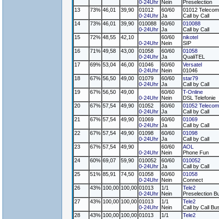
0-24Uhr
Nein
Preselection
13
73%
46,01
39,90
01012
60/60
01012 Telecom
0-24Uhr
Ja
Call by Call
14
73%
46,01
39,90
010088
60/60
010088
0-24Uhr
Ja
Call by Call
15
72%
48,55
42,10
60/60
nikotel
0-24Uhr
Nein
SIP
16
71%
49,58
43,00
01058
60/60
01058
0-24Uhr
Ja
QualiTEL
17
69%
53,04
46,00
01046
60/60
Versatel
0-24Uhr
Nein
01046
18
67%
56,50
49,00
01079
60/60
star79
0-24Uhr
Ja
Call by Call
19
67%
56,50
49,00
60/60
T-Online
0-24Uhr
Nein
DSL Telefonie
20
67%
57,54
49,90
01052
60/60
01052 Telecom
0-24Uhr
Ja
Call by Call
21
67%
57,54
49,90
01069
60/60
01069
0-24Uhr
Ja
Call by Call
22
67%
57,54
49,90
01098
60/60
01098
0-24Uhr
Ja
Call by Call
23
67%
57,54
49,90
60/60
AOL
0-24Uhr
Nein
Phone Fun
24
60%
69,07
59,90
010052
60/60
010052
0-24Uhr
Ja
Call by Call
25
51%
85,91
74,50
01058
60/60
01058
0-24Uhr
Nein
Connect
26
43%
100,00
100,00
01013
1/1
Tele2
0-24Uhr
Nein
Preselection B
27
43%
100,00
100,00
01013
1/1
Tele2
0-24Uhr
Nein
Call by Call Bu
28
43%
100,00
100,00
01013
1/1
Tele2