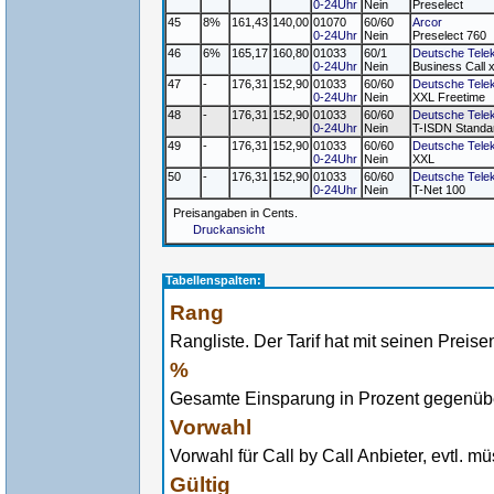
0-24Uhr
Nein
Preselect
45
8%
161,43
140,00
01070
60/60
Arcor
0-24Uhr
Nein
Preselect 760
46
6%
165,17
160,80
01033
60/1
Deutsche Tele
0-24Uhr
Nein
Business Call 
47
-
176,31
152,90
01033
60/60
Deutsche Tele
0-24Uhr
Nein
XXL Freetime
48
-
176,31
152,90
01033
60/60
Deutsche Tele
0-24Uhr
Nein
T-ISDN Standa
49
-
176,31
152,90
01033
60/60
Deutsche Tele
0-24Uhr
Nein
XXL
50
-
176,31
152,90
01033
60/60
Deutsche Tele
0-24Uhr
Nein
T-Net 100
Preisangaben in Cents.
Druckansicht
Tabellenspalten:
Rang
Rangliste. Der Tarif hat mit seinen Preise
%
Gesamte Einsparung in Prozent gegenüber
Vorwahl
Vorwahl für Call by Call Anbieter, evtl. 
Gültig