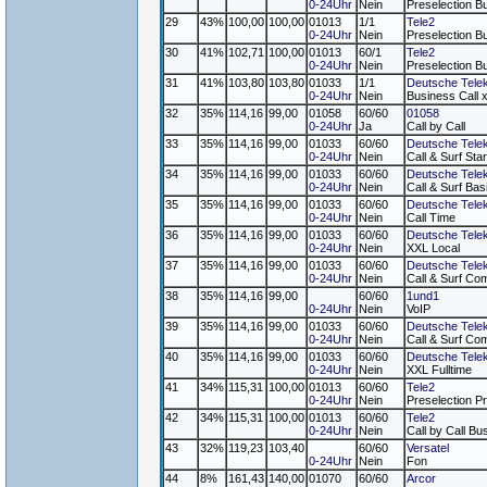
0-24Uhr
Nein
Preselection B
29
43%
100,00
100,00
01013
1/1
Tele2
0-24Uhr
Nein
Preselection B
30
41%
102,71
100,00
01013
60/1
Tele2
0-24Uhr
Nein
Preselection B
31
41%
103,80
103,80
01033
1/1
Deutsche Tele
0-24Uhr
Nein
Business Call 
32
35%
114,16
99,00
01058
60/60
01058
0-24Uhr
Ja
Call by Call
33
35%
114,16
99,00
01033
60/60
Deutsche Tele
0-24Uhr
Nein
Call & Surf Star
34
35%
114,16
99,00
01033
60/60
Deutsche Tele
0-24Uhr
Nein
Call & Surf Bas
35
35%
114,16
99,00
01033
60/60
Deutsche Tele
0-24Uhr
Nein
Call Time
36
35%
114,16
99,00
01033
60/60
Deutsche Tele
0-24Uhr
Nein
XXL Local
37
35%
114,16
99,00
01033
60/60
Deutsche Tele
0-24Uhr
Nein
Call & Surf Com
38
35%
114,16
99,00
60/60
1und1
0-24Uhr
Nein
VoIP
39
35%
114,16
99,00
01033
60/60
Deutsche Tele
0-24Uhr
Nein
Call & Surf Com
40
35%
114,16
99,00
01033
60/60
Deutsche Tele
0-24Uhr
Nein
XXL Fulltime
41
34%
115,31
100,00
01013
60/60
Tele2
0-24Uhr
Nein
Preselection Pr
42
34%
115,31
100,00
01013
60/60
Tele2
0-24Uhr
Nein
Call by Call Bu
43
32%
119,23
103,40
60/60
Versatel
0-24Uhr
Nein
Fon
44
8%
161,43
140,00
01070
60/60
Arcor