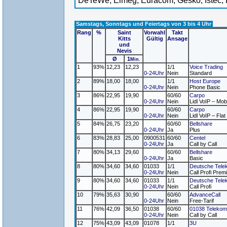
DeTeWe, Elmeg, Euracom, Gesko, Istec, 
Samstags, Sonntags und Feiertags von 3 bis 4 Uhr
Rang
%
Saint
Vorwahl
Takt
Kitts
Gültig
Ansage
und
Nevis
Ø
1
Min.
1
93%
12,23
12,23
1/1
Voice Trading
0-24Uhr
Nein
Standard
2
89%
18,00
18,00
1/1
Host Europe
0-24Uhr
Nein
Phone Basic
3
86%
22,95
19,90
60/60
Carpo
0-24Uhr
Nein
Lidl VoIP – Mob
4
86%
22,95
19,90
60/60
Carpo
0-24Uhr
Nein
Lidl VoIP – Flat
5
84%
26,75
23,20
60/60
Bellshare
0-24Uhr
Ja
Plus
6
83%
28,83
25,00
0900531
60/60
Centel
0-24Uhr
Ja
Call by Call
7
80%
34,13
29,60
60/60
Bellshare
0-24Uhr
Ja
Basic
8
80%
34,60
34,60
01033
1/1
Deutsche Tele
0-24Uhr
Nein
Call Profi Pre
9
80%
34,60
34,60
01033
1/1
Deutsche Tele
0-24Uhr
Nein
Call Profi
10
79%
35,63
30,90
60/60
AdvanceCall
0-24Uhr
Nein
Free-Tarif
11
76%
42,09
36,50
01038
60/60
01038 Telekom
0-24Uhr
Nein
Call by Call
12
75%
43,09
43,09
01078
1/1
3U