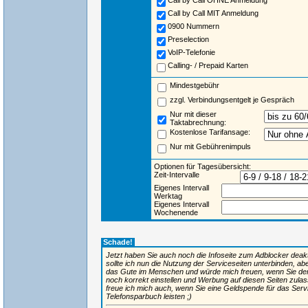
Call by Call OHNE Anmeldung
Call by Call MIT Anmeldung
0900 Nummern
Preselection
VoIP-Telefonie
Calling- / Prepaid Karten
Mindestgebühr
zzgl. Verbindungsentgelt je Gespräch
Nur mit dieser
Taktabrechnung:
Kostenlose Tarifansage:
Nur mit Gebührenimpuls
Optionen für Tagesübersicht:
Zeit-Intervalle
Eigenes Intervall
Werktag
Eigenes Intervall
Wochenende
Schade!
Jetzt haben Sie auch noch die Infoseite zum Adblocker deaktiv
sollte ich nun die Nutzung der Serviceseiten unterbinden, ab
das Gute im Menschen und würde mich freuen, wenn Sie de
noch korrekt einstellen und Werbung auf diesen Seiten zulas
freue ich mich auch, wenn Sie eine Geldspende für das Ser
Telefonsparbuch leisten ;)