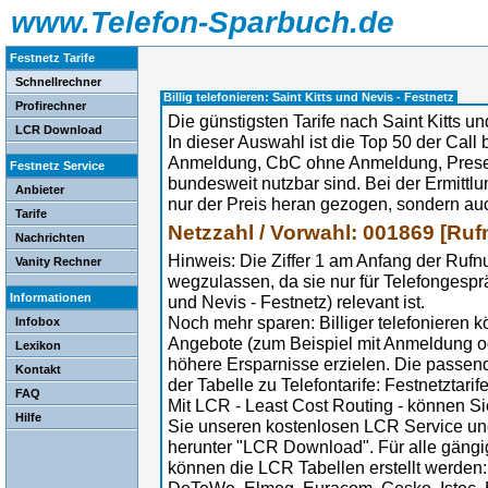
www.Telefon-Sparbuch.de
Festnetz Tarife
Schnellrechner
Billig telefonieren: Saint Kitts und Nevis - Festnetz
Profirechner
Die günstigsten Tarife nach Saint Kitts un
LCR Download
In dieser Auswahl ist die Top 50 der Call b
Anmeldung, CbC ohne Anmeldung, Preselec
Festnetz Service
bundesweit nutzbar sind. Bei der Ermittl
Anbieter
nur der Preis heran gezogen, sondern au
Tarife
Netzzahl / Vorwahl: 001869 [Ru
Nachrichten
Hinweis: Die Ziffer 1 am Anfang der Ruf
Vanity Rechner
wegzulassen, da sie nur für Telefongespr
Informationen
und Nevis - Festnetz) relevant ist.
Noch mehr sparen: Billiger telefonieren 
Infobox
Angebote (zum Beispiel mit Anmeldung 
Lexikon
höhere Ersparnisse erzielen. Die passe
Kontakt
der Tabelle zu Telefontarife: Festnetztarif
FAQ
Mit LCR - Least Cost Routing - können Sie
Hilfe
Sie unseren kostenlosen LCR Service un
herunter "LCR Download". Für alle gängi
können die LCR Tabellen erstellt werden: