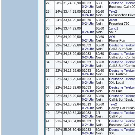
27
28%
31,74
30,90
01033
60/1
Deutsche Teleko
0-24Uhr
Nein
Business Call x0
28
24%
33,44
29,00
01013
60/60
Tele2
0-24Uhr
Nein
Preselection Priv
29
24%
33,44
29,00
01070
60/60
Arcor
0-24Uhr
Nein
Preselect 760
30
24%
33,44
29,00
60/60
1und1
0-24Uhr
Nein
VoIP
31
22%
34,02
29,50
60/60
AOL
0-24Uhr
Nein
Phone Fun
32
22%
34,13
29,60
01033
60/60
Deutsche Teleko
0-24Uhr
Nein
Call & Surf Start
33
22%
34,13
29,60
01033
60/60
Deutsche Teleko
0-24Uhr
Nein
Call & Surf Comfo
34
22%
34,13
29,60
01033
60/60
Deutsche Teleko
0-24Uhr
Nein
Call & Surf Comfo
35
22%
34,13
29,60
01033
60/60
Deutsche Teleko
0-24Uhr
Nein
XXL Fulltime
36
22%
34,13
29,60
01033
60/60
Deutsche Teleko
0-24Uhr
Nein
XXL Local
37
22%
34,13
29,60
01033
60/60
Deutsche Teleko
0-24Uhr
Nein
Call Time
38
22%
34,13
29,60
01033
60/60
Deutsche Teleko
0-24Uhr
Nein
Call & Surf Basic
39
22%
34,18
29,64
01013
60/60
Tele2
0-24Uhr
Nein
Call by Call Busi
40
22%
34,30
34,30
01033
1/1
Deutsche Teleko
0-24Uhr
Nein
Call Profi
41
21%
34,80
34,80
01033
1/1
Deutsche Teleko
0-24Uhr
Nein
Business Call x0
42
20%
35,05
30,40
01033
60/60
Deutsche Teleko
0-24Uhr
Nein
XXL