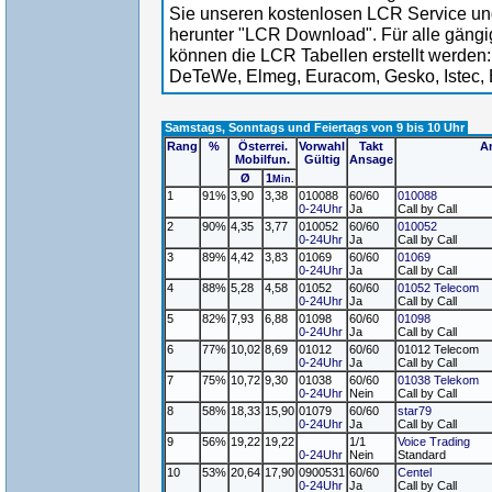
Sie unseren kostenlosen LCR Service un
herunter "LCR Download". Für alle gängi
können die LCR Tabellen erstellt werden:
DeTeWe, Elmeg, Euracom, Gesko, Istec, 
Samstags, Sonntags und Feiertags von 9 bis 10 Uhr
Rang
%
Österrei.
Vorwahl
Takt
A
Mobilfun.
Gültig
Ansage
Ø
1
Min.
1
91%
3,90
3,38
010088
60/60
010088
0-24Uhr
Ja
Call by Call
2
90%
4,35
3,77
010052
60/60
010052
0-24Uhr
Ja
Call by Call
3
89%
4,42
3,83
01069
60/60
01069
0-24Uhr
Ja
Call by Call
4
88%
5,28
4,58
01052
60/60
01052 Telecom
0-24Uhr
Ja
Call by Call
5
82%
7,93
6,88
01098
60/60
01098
0-24Uhr
Ja
Call by Call
6
77%
10,02
8,69
01012
60/60
01012 Telecom
0-24Uhr
Ja
Call by Call
7
75%
10,72
9,30
01038
60/60
01038 Telekom
0-24Uhr
Nein
Call by Call
8
58%
18,33
15,90
01079
60/60
star79
0-24Uhr
Ja
Call by Call
9
56%
19,22
19,22
1/1
Voice Trading
0-24Uhr
Nein
Standard
10
53%
20,64
17,90
0900531
60/60
Centel
0-24Uhr
Ja
Call by Call