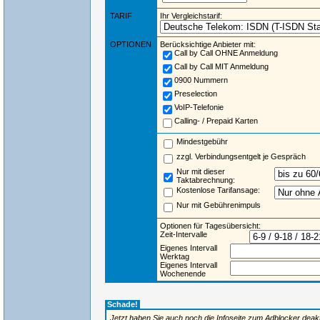
TARIF
Ihr Vergleichstarif:
OPTIONEN
Berücksichtige Anbieter mit:
Call by Call OHNE Anmeldung
Call by Call MIT Anmeldung
0900 Nummern
Preselection
VoIP-Telefonie
Calling- / Prepaid Karten
Mindestgebühr
zzgl. Verbindungsentgelt je Gespräch
Nur mit dieser
Taktabrechnung:
Kostenlose Tarifansage:
Nur mit Gebührenimpuls
Optionen für Tagesübersicht:
Zeit-Intervalle
Eigenes Intervall
Werktag
Eigenes Intervall
Wochenende
Schade!
Jetzt haben Sie auch noch die Infoseite zum Adblocker deaktiv