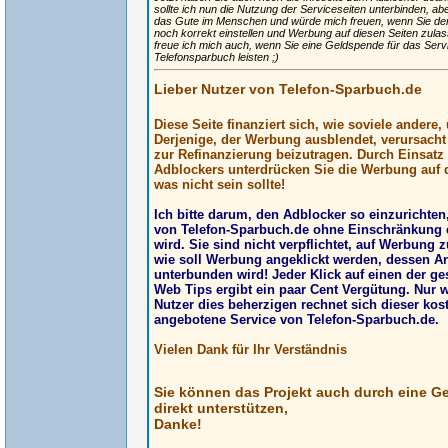
sollte ich nun die Nutzung der Serviceseiten unterbinden, ab
das Gute im Menschen und würde mich freuen, wenn Sie de
noch korrekt einstellen und Werbung auf diesen Seiten zulas
freue ich mich auch, wenn Sie eine Geldspende für das Ser
Telefonsparbuch leisten ;)
Lieber Nutzer von Telefon-Sparbuch.de
Diese Seite finanziert sich, wie soviele andere
Derjenige, der Werbung ausblendet, verursach
zur Refinanzierung beizutragen. Durch Einsatz
Adblockers unterdrücken Sie die Werbung auf d
was nicht sein sollte!
Ich bitte darum, den Adblocker so einzurichte
von Telefon-Sparbuch.de ohne Einschränkung 
wird. Sie sind nicht verpflichtet, auf Werbung z
wie soll Werbung angeklickt werden, dessen A
unterbunden wird! Jeder Klick auf einen der g
Web Tips ergibt ein paar Cent Vergütung. Nur 
Nutzer dies beherzigen rechnet sich dieser kos
angebotene Service von Telefon-Sparbuch.de.
Vielen Dank für Ihr Verständnis
Sie können das Projekt auch durch eine G
direkt unterstützen,
Danke!