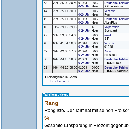
43
20%
35,05
30,40
01033
60/60
Deutsche Teleko
0-24Uhr
Nein
XXL Freetime
44
20%
35,17
30,50
60/60
Versatel
0-24Uhr
Nein
Fon
45
20%
35,17
30,50
01033
60/60
Deutsche Teleko
0-24Uhr
Nein
AktivPlus
46
11%
39,12
39,12
1/1
Voipstation
0-24Uhr
Nein
Standard
47
9%
39,90
34,60
60/60
nikotel
0-24Uhr
Nein
SIP
48
6%
41,51
36,00
01046
60/60
Versatel
0-24Uhr
Nein
01046
49
3%
42,66
37,00
01070
60/60
Arcor
0-24Uhr
Nein
Preselect
50
0%
44,16
38,30
01033
60/60
Deutsche Teleko
0-24Uhr
Nein
T-ISDN 100
51
0%
44,16
38,30
01033
60/60
Deutsche Teleko
0-24Uhr
Nein
T-ISDN Standard
Preisangaben in Cents.
Druckansicht
Tabellenspalten:
Rang
Rangliste. Der Tarif hat mit seinen Preise
%
Gesamte Einsparung in Prozent gegenüber