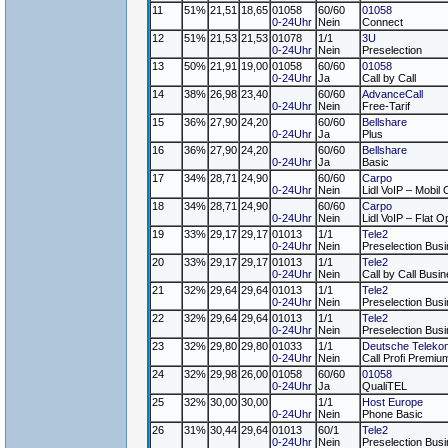
11
51%
21,51
18,65
01058
60/60
01058
0-24Uhr
Nein
Connect
12
51%
21,53
21,53
01078
1/1
3U
0-24Uhr
Nein
Preselection
13
50%
21,91
19,00
01058
60/60
01058
0-24Uhr
Ja
Call by Call
14
38%
26,98
23,40
60/60
AdvanceCall
0-24Uhr
Nein
Free-Tarif
15
36%
27,90
24,20
60/60
Bellshare
0-24Uhr
Ja
Plus
16
36%
27,90
24,20
60/60
Bellshare
0-24Uhr
Ja
Basic
17
34%
28,71
24,90
60/60
Carpo
0-24Uhr
Nein
Lidl VoIP – Mobil 
18
34%
28,71
24,90
60/60
Carpo
0-24Uhr
Nein
Lidl VoIP – Flat O
19
33%
29,17
29,17
01013
1/1
Tele2
0-24Uhr
Nein
Preselection Bus
20
33%
29,17
29,17
01013
1/1
Tele2
0-24Uhr
Nein
Call by Call Busi
21
32%
29,64
29,64
01013
1/1
Tele2
0-24Uhr
Nein
Preselection Bus
22
32%
29,64
29,64
01013
1/1
Tele2
0-24Uhr
Nein
Preselection Busi
23
32%
29,80
29,80
01033
1/1
Deutsche Teleko
0-24Uhr
Nein
Call Profi Premiu
24
32%
29,98
26,00
01058
60/60
01058
0-24Uhr
Ja
QualiTEL
25
32%
30,00
30,00
1/1
Host Europe
0-24Uhr
Nein
Phone Basic
26
31%
30,44
29,64
01013
60/1
Tele2
0-24Uhr
Nein
Preselection Busi