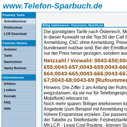
www.Telefon-Sparbuch.de
Festnetz Tarife
Schnellrechner
Billig telefonieren: Österreich, Mobilfunk
Profirechner
Die günstigsten Tarife nach Österreich, M
LCR Download
In dieser Auswahl ist die Top 50 der Call b
Anmeldung, CbC ohne Anmeldung, Preselec
Festnetz Service
bundesweit nutzbar sind. Bei der Ermittl
Anbieter
nur der Preis heran gezogen, sondern au
Tarife
Netzzahl / Vorwahl: 0043-650;0
Nachrichten
655;0043-657;0043-659;0043-66
Vanity Rechner
664;0043-665;0043-666;0043-66
Informationen
67;0043-68;0043-69 [Rufnummer
Infobox
Hinweis: Die Ziffer 1 am Anfang der Ruf
Lexikon
wegzulassen, da sie nur für Telefongespr
Kontakt
Mobilfunk) relevant ist.
FAQ
Noch mehr sparen: Billiger telefonieren 
Angebote (zum Beispiel mit Anmeldung 
Hilfe
höhere Ersparnisse erzielen. Die passe
der Tabelle zu Telefontarife: Festnetztarif
Mit LCR - Least Cost Routing - können Sie