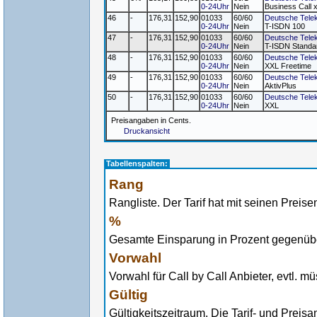
0-24Uhr
Nein
Business Call 
46
-
176,31
152,90
01033
60/60
Deutsche Tele
0-24Uhr
Nein
T-ISDN 100
47
-
176,31
152,90
01033
60/60
Deutsche Tele
0-24Uhr
Nein
T-ISDN Standa
48
-
176,31
152,90
01033
60/60
Deutsche Tele
0-24Uhr
Nein
XXL Freetime
49
-
176,31
152,90
01033
60/60
Deutsche Tele
0-24Uhr
Nein
AktivPlus
50
-
176,31
152,90
01033
60/60
Deutsche Tele
0-24Uhr
Nein
XXL
Preisangaben in Cents.
Druckansicht
Tabellenspalten:
Rang
Rangliste. Der Tarif hat mit seinen Preise
%
Gesamte Einsparung in Prozent gegenüber
Vorwahl
Vorwahl für Call by Call Anbieter, evtl. 
Gültig
Gültigkeitszeitraum. Die Tarif- und Preis