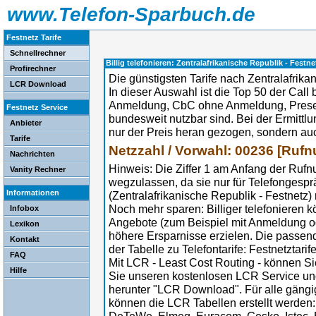
www.Telefon-Sparbuch.de
Festnetz Tarife
Schnellrechner
Billig telefonieren: Zentralafrikanische Republik - Festn
Profirechner
Die günstigsten Tarife nach Zentralafrika
LCR Download
In dieser Auswahl ist die Top 50 der Call b
Anmeldung, CbC ohne Anmeldung, Preselec
Festnetz Service
bundesweit nutzbar sind. Bei der Ermittl
Anbieter
nur der Preis heran gezogen, sondern au
Tarife
Netzzahl / Vorwahl: 00236 [Ruf
Nachrichten
Hinweis: Die Ziffer 1 am Anfang der Ruf
Vanity Rechner
wegzulassen, da sie nur für Telefongesp
Informationen
(Zentralafrikanische Republik - Festnetz) r
Noch mehr sparen: Billiger telefonieren 
Infobox
Angebote (zum Beispiel mit Anmeldung 
Lexikon
höhere Ersparnisse erzielen. Die passe
Kontakt
der Tabelle zu Telefontarife: Festnetztarif
FAQ
Mit LCR - Least Cost Routing - können Sie
Hilfe
Sie unseren kostenlosen LCR Service un
herunter "LCR Download". Für alle gängi
können die LCR Tabellen erstellt werden: