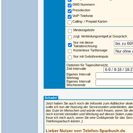
0900 Nummern
Preselection
VoIP-Telefonie
Calling- / Prepaid Karten
Mindestgebühr
zzgl. Verbindungsentgelt je Gespräch
Nur mit dieser
Taktabrechnung:
Kostenlose Tarifansage:
Nur mit Gebührenimpuls
Optionen für Tagesübersicht:
Zeit-Intervalle
Eigenes Intervall
Werktag
Eigenes Intervall
Wochenende
Schade!
Jetzt haben Sie auch noch die Infoseite zum Adblocker deaktiv
sollte ich nun die Nutzung der Serviceseiten unterbinden, ab
das Gute im Menschen und würde mich freuen, wenn Sie de
noch korrekt einstellen und Werbung auf diesen Seiten zulas
freue ich mich auch, wenn Sie eine Geldspende für das Ser
Telefonsparbuch leisten ;)
Lieber Nutzer von Telefon-Sparbuch.de