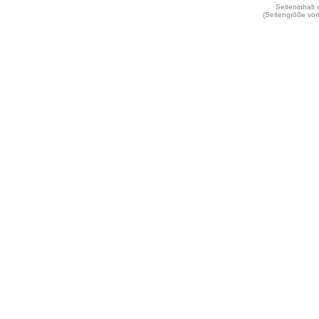
Seiteninhalt
(Seitengröße vo