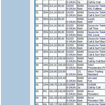
0-24Uhr
Ja
Call by Call
30
35%
114,16
99,00
01033
60/60
Deutsche Tele
0-24Uhr
Nein
XXL Fulltime
31
35%
114,16
99,00
01033
60/60
Deutsche Tele
0-24Uhr
Nein
Call & Surf Com
32
35%
114,16
99,00
60/60
1und1
0-24Uhr
Nein
VoIP
33
35%
114,16
99,00
01033
60/60
Deutsche Tele
0-24Uhr
Nein
Call Time
34
35%
114,16
99,00
01033
60/60
Deutsche Tele
0-24Uhr
Nein
XXL Local
35
35%
114,16
99,00
01033
60/60
Deutsche Tele
0-24Uhr
Nein
Call & Surf Bas
36
35%
114,16
99,00
01033
60/60
Deutsche Tele
0-24Uhr
Nein
Call & Surf Com
37
35%
114,16
99,00
01033
60/60
Deutsche Tele
0-24Uhr
Nein
Call & Surf Star
38
34%
115,31
100,00
01013
60/60
Tele2
0-24Uhr
Nein
Call by Call Bu
39
34%
115,31
100,00
01013
60/60
Tele2
0-24Uhr
Nein
Preselection Pr
40
32%
119,00
119,00
1/1
Voice Trading
0-24Uhr
Nein
Standard
41
32%
119,23
103,40
60/60
Versatel
0-24Uhr
Nein
Fon
42
15%
148,75
129,00
010088
60/60
010088
0-24Uhr
Ja
Call by Call
43
8%
161,43
140,00
01070
60/60
Arcor
0-24Uhr
Nein
Preselect
44
8%
161,43
140,00
01070
60/60
Arcor
0-24Uhr
Nein
Preselect 760
45
6%
165,17
160,80
01033
60/1
Deutsche Tele