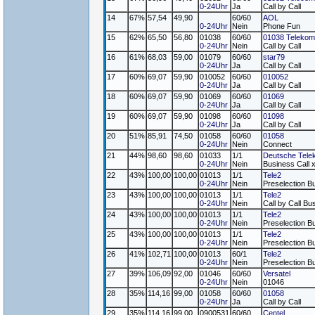
0-24Uhr
Ja
Call by Call
14
67%
57,54
49,90
60/60
AOL
0-24Uhr
Nein
Phone Fun
15
62%
65,50
56,80
01038
60/60
01038 Telekom
0-24Uhr
Nein
Call by Call
16
61%
68,03
59,00
01079
60/60
star79
0-24Uhr
Ja
Call by Call
17
60%
69,07
59,90
010052
60/60
010052
0-24Uhr
Ja
Call by Call
18
60%
69,07
59,90
01069
60/60
01069
0-24Uhr
Ja
Call by Call
19
60%
69,07
59,90
01098
60/60
01098
0-24Uhr
Ja
Call by Call
20
51%
85,91
74,50
01058
60/60
01058
0-24Uhr
Nein
Connect
21
44%
98,60
98,60
01033
1/1
Deutsche Tele
0-24Uhr
Nein
Business Call 
22
43%
100,00
100,00
01013
1/1
Tele2
0-24Uhr
Nein
Preselection B
23
43%
100,00
100,00
01013
1/1
Tele2
0-24Uhr
Nein
Call by Call Bu
24
43%
100,00
100,00
01013
1/1
Tele2
0-24Uhr
Nein
Preselection B
25
43%
100,00
100,00
01013
1/1
Tele2
0-24Uhr
Nein
Preselection B
26
41%
102,71
100,00
01013
60/1
Tele2
0-24Uhr
Nein
Preselection B
27
39%
106,09
92,00
01046
60/60
Versatel
0-24Uhr
Nein
01046
28
35%
114,16
99,00
01058
60/60
01058
0-24Uhr
Ja
Call by Call
29
35%
114,16
99,00
0900531
60/60
Centel