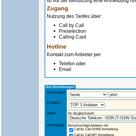
Ist vor der Benutzung eine Anmeldung n
Zugang
Nutzung des Tarifes über:
Call by Call
Preselection
Calling Card
Hotline
Kontakt zum Anbieter per
Telefon oder
Email
Ihre Einstellungen
ZEITPUNKT
FORMAT
TARIF
Ihr Vergleichstarif:
OPTIONEN
Berücksichtige Anbieter mit:
Call by Call OHNE Anmeldung
Call by Call MIT Anmeldung