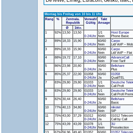
DeTeWe, Elmeg, Euracom, Gesko, Istec, 
Montag bis Freitag von 10 bis 11 Uhr
Rang
%
Zentrala.
Vorwahl
Takt
Republik
Gültig
Ansage
Ø
1
Min.
1
92%
13,50
13,50
1/1
Host Europe
0-24Uhr
Nein
Phone Basic
2
89%
18,33
15,90
60/60
Carpo
0-24Uhr
Nein
Lidl VoIP – Mob
3
89%
18,33
15,90
60/60
Carpo
0-24Uhr
Nein
Lidl VoIP – Flat
4
88%
19,72
17,10
60/60
AdvanceCall
0-24Uhr
Nein
Free-Tarif
5
86%
23,98
20,80
60/60
Bellshare
0-24Uhr
Ja
Plus
6
85%
25,37
22,00
01058
60/60
01058
0-24Uhr
Ja
QualiTEL
7
83%
29,80
29,80
01033
1/1
Deutsche Tele
0-24Uhr
Nein
Call Profi
8
83%
29,80
29,80
01033
1/1
Deutsche Tele
0-24Uhr
Nein
Call Profi Pre
9
82%
30,44
26,40
60/60
Bellshare
0-24Uhr
Ja
Basic
10
77%
40,13
34,80
60/60
nikotel
0-24Uhr
Nein
SIP
11
75%
43,00
37,29
01012
60/60
01012 Telecom
0-24Uhr
Ja
Call by Call
12
75%
43,09
43,09
01078
1/1
3U
0-24Uhr
Nein
Preselection
13
67%
56,96
49,40
01052
60/60
01052 Telecom