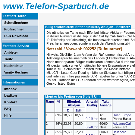
www.Telefon-Sparbuch.de
Festnetz Tarife
Schnellrechner
Billig telefonieren: Elfenbeinküste, Abidjan - Festnetz
Profirechner
Die günstigsten Tarife nach Elfenbeinküste, Abidjan - Festnet
LCR Download
In dieser Auswahl ist die Top 50 der Call by Call-Tarife (Cal
IP-Telefonie) berücksichtigt, die bundesweit nutzbar sind. Be
Preis heran gezogen, sondern auch der Abrechnungstakt
Festnetz Service
Netzzahl / Vorwahl: 002252 [Rufnummer]
Anbieter
Hinweis: Die Ziffer 1 am Anfang der Rufnummern ist bei Anr
Telefongespräche innerhalb des Landes (Elfenbeinküste, Abidj
Tarife
Noch mehr sparen: Billiger telefonieren können Sie durch A
Mindestumsatz) unter Umständen höhere Ersparnisse erzie
Nachrichten
Tabelle zu Telefontarife: Festnetztarife und Mobilfunktarife.
Vanity Rechner
Mit LCR - Least Cost Routing - können Sie dauerhaft billige
und laden sich Ihre passende LCR Tabellen herunter "LCR Do
Router - können die LCR Tabellen erstellt werden: Agfeo, A
Informationen
Gesko, Istec, Estos.
Infobox
Lexikon
Montag bis Freitag von 8 bis 9 Uhr
Rang
%
Elfenbei.
Vorwahl
Takt
Kontakt
Abidjan
Gültig
Ansage
FAQ
Ø
1
Min.
1
89%
18,50
18,50
1/1
Host Europe
Hilfe
0-24Uhr
Nein
Phone Basic
2
86%
23,98
20,80
60/60
AdvanceCall
0-24Uhr
Nein
Free-Tarif
3
85%
25,60
22,20
60/60
Bellshare