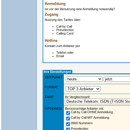
Anmeldung
Ist vor der Benutzung eine Anmeldung notwendig?
Zugang
Nutzung des Tarifes über:
Call by Call
Preselection
Calling Card
Hotline
Kontakt zum Anbieter per
Telefon oder
Email
Ihre Einstellungen
ZEITPUNKT
FORMAT
TARIF
Ihr Vergleichstarif:
OPTIONEN
Berücksichtige Anbieter mit:
Call by Call OHNE Anmeldung
Call by Call MIT Anmeldung
0900 Nummern
Preselection