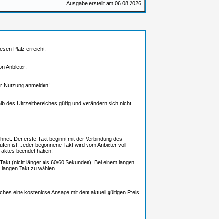
Ausgabe erstellt am 06.08.2026
esen Platz erreicht.
n Anbieter:
 der Nutzung anmelden!
alb des Uhrzeitbereiches gültig und verändern sich nicht.
net. Der erste Takt beginnt mit der Verbindung des
fen ist. Jeder begonnene Takt wird vom Anbieter voll
Taktes beendet haben!
Takt (nicht länger als 60/60 Sekunden). Bei einem langen
m langen Takt zu wählen.
ches eine kostenlose Ansage mit dem aktuell gültigen Preis