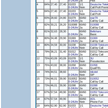
0-24Uhr
Ja
Plus
4
84%
27,40
27,40
01033
1/1
Deutsche Tele
0-24Uhr
Nein
Call Profi Pre
5
84%
27,40
27,40
01033
1/1
Deutsche Tele
0-24Uhr
Nein
Call Profi
6
83%
28,60
24,80
01079
60/60
star79
0-24Uhr
Ja
Call by Call
7
82%
30,21
26,20
010088
60/60
010088
0-24Uhr
Ja
Call by Call
8
81%
32,63
28,30
60/60
Bellshare
0-24Uhr
Ja
Basic
9
80%
34,48
29,90
01069
60/60
01069
0-24Uhr
Ja
Call by Call
10
80%
34,59
30,00
01038
60/60
01038 Telekom
0-24Uhr
Nein
Call by Call
11
79%
36,21
31,40
01012
60/60
01012 Telecom
0-24Uhr
Ja
Call by Call
12
75%
43,09
43,09
01078
1/1
3U
0-24Uhr
Nein
Preselection
13
75%
43,82
38,00
01058
60/60
01058
0-24Uhr
Ja
QualiTEL
14
74%
44,51
38,60
60/60
nikotel
0-24Uhr
Nein
SIP
15
73%
46,01
39,90
010052
60/60
010052
0-24Uhr
Ja
Call by Call
16
73%
46,01
39,90
01098
60/60
01098
0-24Uhr
Ja
Call by Call
17
67%
57,54
49,90
01052
60/60
01052 Telecom
0-24Uhr
Ja
Call by Call
18
67%
57,54
49,90
60/60
AOL
0-24Uhr
Nein
Phone Fun
19
64%
62,90
62,90
01033
1/1
Deutsche Tele