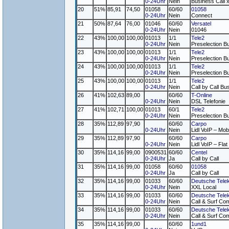
0-24Uhr
Nein
Business Call 
20
51%
85,91
74,50
01058
60/60
01058
0-24Uhr
Nein
Connect
21
50%
87,64
76,00
01046
60/60
Versatel
0-24Uhr
Nein
01046
22
43%
100,00
100,00
01013
1/1
Tele2
0-24Uhr
Nein
Preselection B
23
43%
100,00
100,00
01013
1/1
Tele2
0-24Uhr
Nein
Preselection B
24
43%
100,00
100,00
01013
1/1
Tele2
0-24Uhr
Nein
Preselection B
25
43%
100,00
100,00
01013
1/1
Tele2
0-24Uhr
Nein
Call by Call Bu
26
41%
102,63
89,00
60/60
T-Online
0-24Uhr
Nein
DSL Telefonie
27
41%
102,71
100,00
01013
60/1
Tele2
0-24Uhr
Nein
Preselection B
28
35%
112,89
97,90
60/60
Carpo
0-24Uhr
Nein
Lidl VoIP – Mob
29
35%
112,89
97,90
60/60
Carpo
0-24Uhr
Nein
Lidl VoIP – Flat
30
35%
114,16
99,00
0900531
60/60
Centel
0-24Uhr
Ja
Call by Call
31
35%
114,16
99,00
01058
60/60
01058
0-24Uhr
Ja
Call by Call
32
35%
114,16
99,00
01033
60/60
Deutsche Tele
0-24Uhr
Nein
XXL Local
33
35%
114,16
99,00
01033
60/60
Deutsche Tele
0-24Uhr
Nein
Call & Surf Com
34
35%
114,16
99,00
01033
60/60
Deutsche Tele
0-24Uhr
Nein
Call & Surf Com
35
35%
114,16
99,00
60/60
1und1