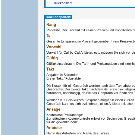
Druckansicht
Tabellenspalten:
Rang
Rangliste. Der Tarif hat mit seinen Preisen und Konditionen di
%
Gesamte Einsparung in Prozent gegenüber Ihrem Preselectio
Vorwahl
Vorwahl für Call by Call Anbieter, evtl. müssen Sie sich vor
Gültig
Gültigkeitszeitraum. Die Tarif- und Preisangaben sind innerh
Takt
Angaben in Sekunden.
Erster Takt / Folgetakte
Die Kosten für ein Gespräch werden nach dem Takt abgerech
Gesprächs. Der zweite Takt, nachdem der erste Takt abgelau
berechnet, unabhängig, ob Sie das Gespräch vor Ende des 
Wählen Sie für ein kurzes Gespräch möglichst einen kurzen 
Gespräch kann es sich evtl. lohnen, einen Anbieter mit eine
Ansage
Kostenlose Preisansage:
Zur ständigen Kostenkontrolle erfolgt vor Beginn des Grespä
für die gewählte Zone.
Anbieter
Name des Anbieters und Name des Tarifes