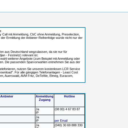
z.
l by Call mit Anmeldung, CbC ohne Anmeldung, Preselection,
i der Ermittlung der Anbieter-Reihenfolge wurde nicht nur der
ufen aus Deutschland wegzulassen, da sie nur für
an - Festnetz) relevant ist.
uswahl weiterer Angebote (zum Beispiel mit Anmeldung oder
len. Die passenden Sparvorwahlen entnehmen Sie aus der
r telefonieren, nutzen Sie unseren kostenlosen LCR Service
wnload". Für alle gängigen Telefonanlagen - Least Cost
rtem, Auerswald, AVM Fritz, DeTeWe, Elmeg, Euracom,
Anbieter
Anmeldung
Hotline
Zugang
Ja
(08 00) 4 67 83 87
IP
Ja
IP
per Email
Ja
(040) 30 69 888 330