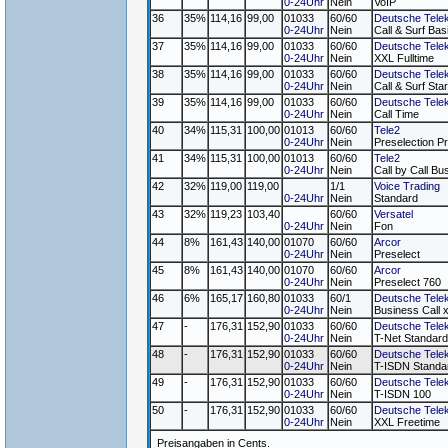
0-24Uhr
Nein
VoIP
36
35%
114,16
99,00
01033
60/60
Deutsche Tele
0-24Uhr
Nein
Call & Surf Bas
37
35%
114,16
99,00
01033
60/60
Deutsche Tele
0-24Uhr
Nein
XXL Fulltime
38
35%
114,16
99,00
01033
60/60
Deutsche Tele
0-24Uhr
Nein
Call & Surf Star
39
35%
114,16
99,00
01033
60/60
Deutsche Tele
0-24Uhr
Nein
Call Time
40
34%
115,31
100,00
01013
60/60
Tele2
0-24Uhr
Nein
Preselection Pr
41
34%
115,31
100,00
01013
60/60
Tele2
0-24Uhr
Nein
Call by Call Bu
42
32%
119,00
119,00
1/1
Voice Trading
0-24Uhr
Nein
Standard
43
32%
119,23
103,40
60/60
Versatel
0-24Uhr
Nein
Fon
44
8%
161,43
140,00
01070
60/60
Arcor
0-24Uhr
Nein
Preselect
45
8%
161,43
140,00
01070
60/60
Arcor
0-24Uhr
Nein
Preselect 760
46
6%
165,17
160,80
01033
60/1
Deutsche Tele
0-24Uhr
Nein
Business Call 
47
-
176,31
152,90
01033
60/60
Deutsche Tele
0-24Uhr
Nein
T-Net Standard
48
-
176,31
152,90
01033
60/60
Deutsche Tele
0-24Uhr
Nein
T-ISDN Standa
49
-
176,31
152,90
01033
60/60
Deutsche Tele
0-24Uhr
Nein
T-ISDN 100
50
-
176,31
152,90
01033
60/60
Deutsche Tele
0-24Uhr
Nein
XXL Freetime
Preisangaben in Cents.