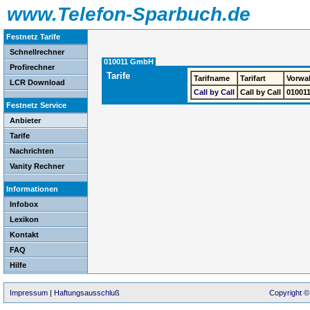
www.Telefon-Sparbuch.de
Festnetz Tarife
Schnellrechner
010011 GmbH
Profirechner
Tarife
Tarifname
Tarifart
Vorwa
LCR Download
Call by Call
Call by Call
01001
Festnetz Service
Anbieter
Tarife
Nachrichten
Vanity Rechner
Informationen
Infobox
Lexikon
Kontakt
FAQ
Hilfe
Impressum
|
Haftungsausschluß
Copyright ©