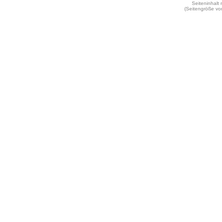
Seiteninhalt
(Seitengröße vo