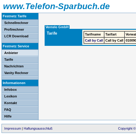
www.Telefon-Sparbuch.de
Festnetz Tarife
Schnellrechner
Ventelo GmbH
Profirechner
Tarife
Tarifname
Tarifart
Vorwa
LCR Download
Call by Call
Call by Call
01009
Festnetz Service
Anbieter
Tarife
Nachrichten
Vanity Rechner
Informationen
Infobox
Lexikon
Kontakt
FAQ
Hilfe
Impressum
|
Haftungsausschluß
Copyright ©