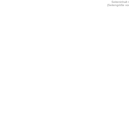
Seiteninhalt
(Seitengröße vo