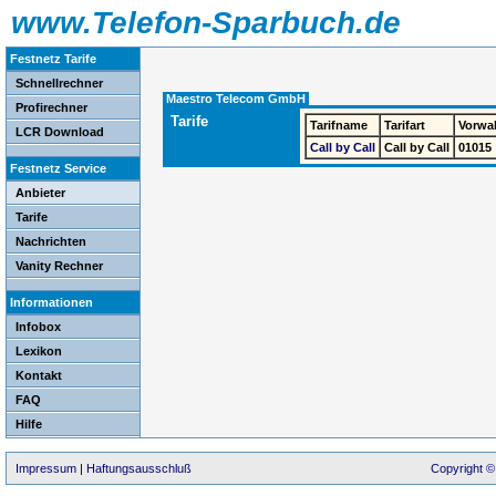
www.Telefon-Sparbuch.de
Festnetz Tarife
Schnellrechner
Maestro Telecom GmbH
Profirechner
Tarife
Tarifname
Tarifart
Vorwa
LCR Download
Call by Call
Call by Call
01015
Festnetz Service
Anbieter
Tarife
Nachrichten
Vanity Rechner
Informationen
Infobox
Lexikon
Kontakt
FAQ
Hilfe
Impressum
|
Haftungsausschluß
Copyright ©