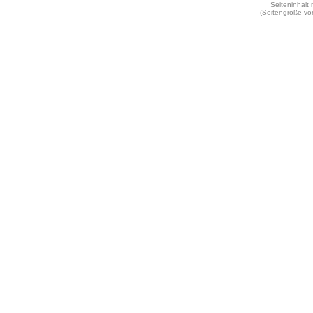
Seiteninhalt
(Seitengröße vo