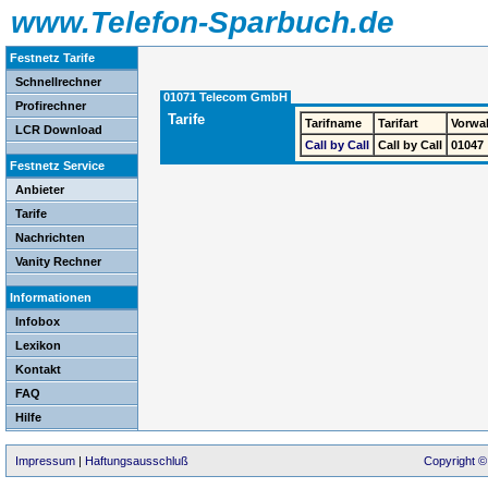
www.Telefon-Sparbuch.de
Festnetz Tarife
Schnellrechner
01071 Telecom GmbH
Profirechner
Tarife
Tarifname
Tarifart
Vorwa
LCR Download
Call by Call
Call by Call
01047
Festnetz Service
Anbieter
Tarife
Nachrichten
Vanity Rechner
Informationen
Infobox
Lexikon
Kontakt
FAQ
Hilfe
Impressum
|
Haftungsausschluß
Copyright ©