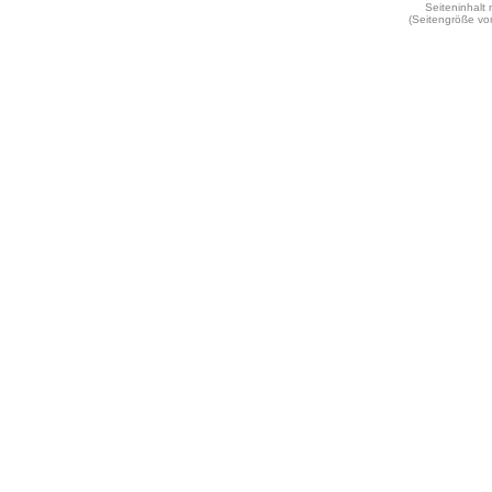
Seiteninhalt
(Seitengröße vo