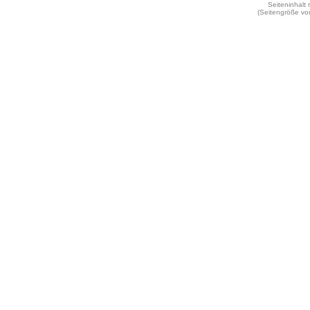
Seiteninhalt
(Seitengröße vo