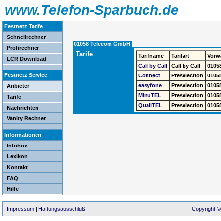
www.Telefon-Sparbuch.de
Festnetz Tarife
Schnellrechner
01058 Telecom GmbH
Profirechner
Tarife
Tarifname
Tarifart
Vorw
LCR Download
Call by Call
Call by Call
0105
Festnetz Service
Connect
Preselection
0105
easyfone
Preselection
0105
Anbieter
MinuTEL
Preselection
0105
Tarife
QualiTEL
Preselection
0105
Nachrichten
Vanity Rechner
Informationen
Infobox
Lexikon
Kontakt
FAQ
Hilfe
Impressum
|
Haftungsausschluß
Copyright ©