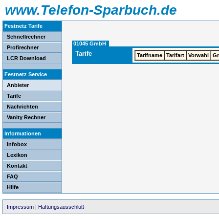
www.Telefon-Sparbuch.de
Festnetz Tarife
Schnellrechner
01045 GmbH
Profirechner
Tarife
Tarifname
Tarifart
Vorwahl
G
LCR Download
Festnetz Service
Anbieter
Tarife
Nachrichten
Vanity Rechner
Informationen
Infobox
Lexikon
Kontakt
FAQ
Hilfe
Impressum
|
Haftungsausschluß