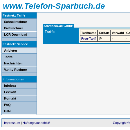
www.Telefon-Sparbuch.de
Festnetz Tarife
Schnellrechner
AdvanceCall GmbH
Profirechner
Tarife
Tarifname
Tarifart
Vorwahl
G
LCR Download
Free-Tarif
IP
-
-
Festnetz Service
Anbieter
Tarife
Nachrichten
Vanity Rechner
Informationen
Infobox
Lexikon
Kontakt
FAQ
Hilfe
Impressum
|
Haftungsausschluß
Copyright ©