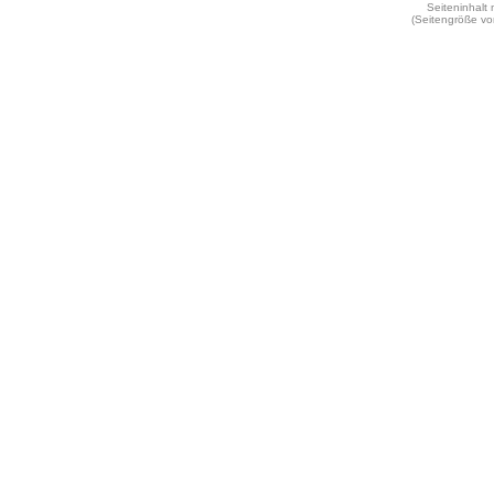
Seiteninhalt
(Seitengröße vo