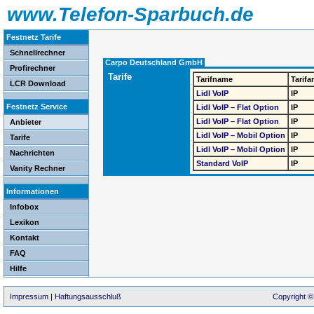
www.Telefon-Sparbuch.de
Festnetz Tarife
Schnellrechner
Carpo Deutschland GmbH
Profirechner
Tarife
Tarifname
Tarifar
LCR Download
Lidl VoIP
IP
Festnetz Service
Lidl VoIP – Flat Option
IP
Lidl VoIP – Flat Option
IP
Anbieter
Lidl VoIP – Mobil Option
IP
Tarife
Lidl VoIP – Mobil Option
IP
Nachrichten
Standard VoIP
IP
Vanity Rechner
Informationen
Infobox
Lexikon
Kontakt
FAQ
Hilfe
Impressum
|
Haftungsausschluß
Copyright ©