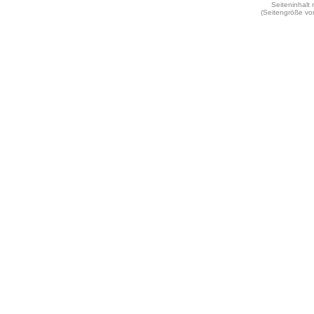
Seiteninhalt
(Seitengröße vo