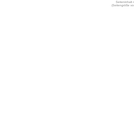
Seiteninhalt
(Seitengröße vo