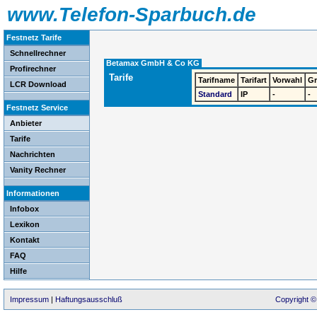
www.Telefon-Sparbuch.de
Festnetz Tarife
Schnellrechner
Betamax GmbH & Co KG
Profirechner
Tarife
Tarifname
Tarifart
Vorwahl
G
LCR Download
Standard
IP
-
-
Festnetz Service
Anbieter
Tarife
Nachrichten
Vanity Rechner
Informationen
Infobox
Lexikon
Kontakt
FAQ
Hilfe
Impressum
|
Haftungsausschluß
Copyright ©