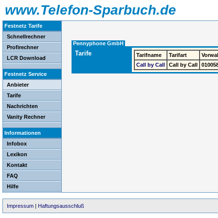
www.Telefon-Sparbuch.de
Festnetz Tarife
Schnellrechner
Pennyphone GmbH
Profirechner
Tarife
Tarifname
Tarifart
Vorwa
LCR Download
Call by Call
Call by Call
01005
Festnetz Service
Anbieter
Tarife
Nachrichten
Vanity Rechner
Informationen
Infobox
Lexikon
Kontakt
FAQ
Hilfe
Impressum
|
Haftungsausschluß