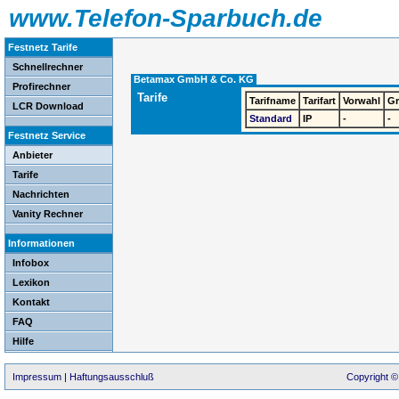
www.Telefon-Sparbuch.de
Festnetz Tarife
Schnellrechner
Betamax GmbH & Co. KG
Profirechner
Tarife
Tarifname
Tarifart
Vorwahl
G
LCR Download
Standard
IP
-
-
Festnetz Service
Anbieter
Tarife
Nachrichten
Vanity Rechner
Informationen
Infobox
Lexikon
Kontakt
FAQ
Hilfe
Impressum
|
Haftungsausschluß
Copyright ©