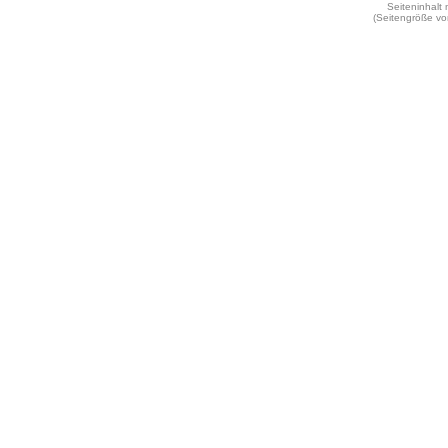
Seiteninhalt
(Seitengröße vo