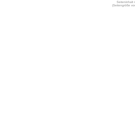
Seiteninhalt
(Seitengröße vo