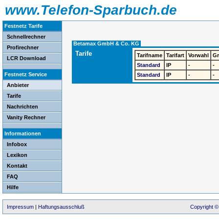
www.Telefon-Sparbuch.de
Festnetz Tarife
Schnellrechner
Betamax GmbH & Co. KG
Profirechner
Tarife
Tarifname
Tarifart
Vorwahl
G
LCR Download
Standard
IP
-
-
Festnetz Service
Standard
IP
-
-
Anbieter
Tarife
Nachrichten
Vanity Rechner
Informationen
Infobox
Lexikon
Kontakt
FAQ
Hilfe
Impressum
|
Haftungsausschluß
Copyright ©