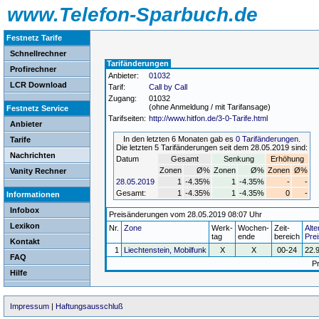
www.Telefon-Sparbuch.de
Festnetz Tarife
Schnellrechner
Tarifänderungen
Profirechner
Anbieter:
01032
LCR Download
Tarif:
Call by Call
Zugang:
01032
(ohne Anmeldung / mit Tarifansage)
Festnetz Service
Tarifseiten:
http://www.hitfon.de/3-0-Tarife.html
Anbieter
In den letzten 6 Monaten gab es
0 Tarifänderungen
.
Tarife
Die letzten 5 Tarifänderungen seit dem 28.05.2019 sind:
Nachrichten
Datum
Gesamt
Senkung
Erhöhung
Zonen
Ø%
Zonen
Ø%
Zonen
Ø%
Vanity Rechner
28.05.2019
1
-4.35%
1
-4.35%
-
-
Gesamt:
1
-4.35%
1
-4.35%
0
-
Informationen
Infobox
Preisänderungen vom 28.05.2019 08:07 Uhr
Lexikon
Nr.
Zone
Werk-
Wochen-
Zeit-
Alte
tag
ende
bereich
Prei
Kontakt
1
Liechtenstein, Mobilfunk
X
X
00-24
22.
FAQ
P
Hilfe
Impressum
|
Haftungsausschluß