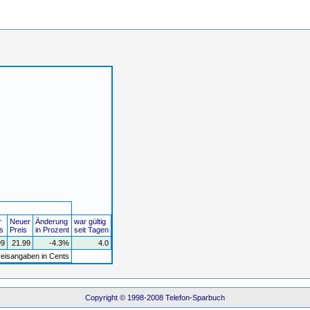
r
Neuer
Änderung
war gültig
s
Preis
in Prozent
seit Tagen
99
21.99
-4.3%
4.0
reisangaben in Cents
Copyright © 1998-2008 Telefon-Sparbuch