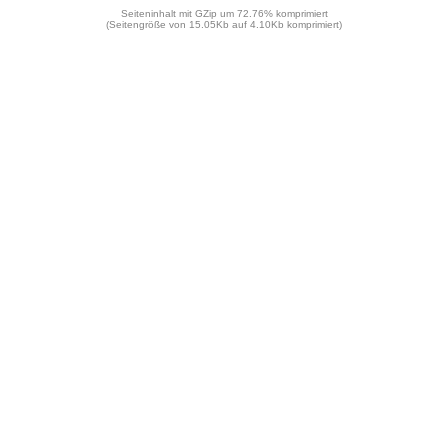
Seiteninhalt mit GZip um 72.76% komprimiert
(Seitengröße von 15.05Kb auf 4.10Kb komprimiert)