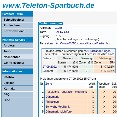
www.Telefon-Sparbuch.de
Festnetz Tarife
Schnellrechner
Tarifänderungen
Profirechner
Anbieter:
01058
LCR Download
Tarif:
Call by Call
Zugang:
01058
(ohne Anmeldung / mit Tarifansage)
Festnetz Service
Tarifseiten:
http://www.01058.com/call-by-call/tarife.php
Anbieter
In den letzten 6 Monaten gab es
0 Tarifänderungen
.
Tarife
Die letzten 5 Tarifänderungen seit dem 27.09.2022 sind:
Nachrichten
Datum
Gesamt
Senkung
Erhöhung
Zonen
Ø%
Zonen
Ø%
Zonen
Ø%
Vanity Rechner
27.09.2022
5
+74.92%
-
-
5
+74.92%
Gesamt:
5
+74.92%
0
-
5
+74.92%
Informationen
Infobox
Preisänderungen vom 27.09.2022 15:07 Uhr
Lexikon
Nr.
Zone
Werk-
Wochen-
Zeit
tag
ende
ber
Kontakt
1
Russische Föderation, Mobilfunk
X
X
00
FAQ
2
Dänemark
X
X
00
Hilfe
3
Philippinen
X
X
00
4
Schweiz, Mobilfunk
X
X
00
5
Dänemark, Mobilfunk
X
X
00