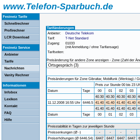
www.Telefon-Sparbuch.de
Festnetz Tarife
Schnellrechner
Tarifänderungen
Profirechner
Anbieter:
Deutsche Telekom
LCR Download
Tarif:
T-Net Standard
Zugang:
01033
(mit Anmeldung / ohne Tarifansage)
Festnetz Service
Tarifseiten:
Anbieter
Preisänderung für andere Zone anzeigen - Zone (Zahl der Än
Tarife
Nachrichten
Vanity Rechner
Preisänderungen für Zone Gibraltar, Mobilfunk (Werktag) / Gü
Preis zur Stunde 00 bis 23 Uh
Informationen
Datum
Tage
00
01
02
03
Infobox
40.30
40.30
40.30
40.30
4
Lexikon
11.12.2008 16:55 Uhr
6446.5
41.40
41.40
41.40
41.40
4
Kontakt
41.40
41.40
41.40
41.40
4
FAQ
Datum
Tage
00
01
02
03
Hilfe
Preisstabilität in Tagen zur jeweiligen Stunde
Preissenkungen (Ø -)
-
-
-
-
Preiserhöhungen (Ø 6446.54)
6447
6447
6447
6447