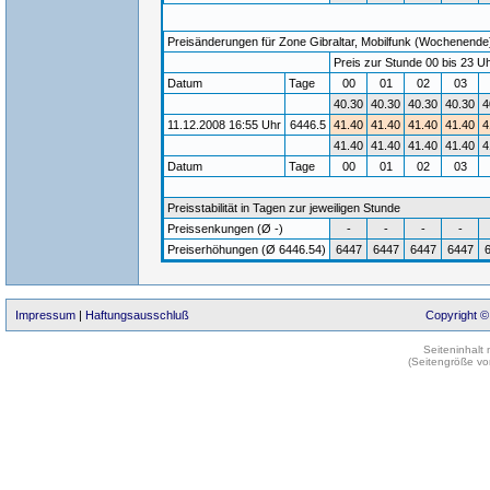
Preisänderungen für Zone Gibraltar, Mobilfunk (Wochenende) 
Preis zur Stunde 00 bis 23 Uh
Datum
Tage
00
01
02
03
40.30
40.30
40.30
40.30
4
11.12.2008 16:55 Uhr
6446.5
41.40
41.40
41.40
41.40
4
41.40
41.40
41.40
41.40
4
Datum
Tage
00
01
02
03
Preisstabilität in Tagen zur jeweiligen Stunde
Preissenkungen (Ø -)
-
-
-
-
Preiserhöhungen (Ø 6446.54)
6447
6447
6447
6447
Impressum
|
Haftungsausschluß
Copyright ©
Seiteninhalt
(Seitengröße vo