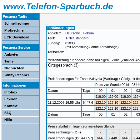
www.Telefon-Sparbuch.de
Festnetz Tarife
Schnellrechner
Tarifänderungen
Profirechner
Anbieter:
Deutsche Telekom
LCR Download
Tarif:
T-Net Standard
Zugang:
01033
(mit Anmeldung / ohne Tarifansage)
Festnetz Service
Tarifseiten:
Anbieter
Preisänderung für andere Zone anzeigen - Zone (Zahl der Än
Tarife
Nachrichten
Vanity Rechner
Preisänderungen für Zone Malaysia (Werktag) / Gültigkeit de
Preis zur Stunde 00 bis 23 Uh
Informationen
Datum
Tage
00
01
02
0
Infobox
119.00
119.00
119.00
119.
Lexikon
11.12.2008 16:55 Uhr
6447.6
122.10
122.10
122.10
122.
Kontakt
122.10
122.10
122.10
122.
FAQ
Datum
Tage
00
01
02
0
Hilfe
Preisstabilität in Tagen zur jeweiligen Stunde
Preissenkungen (Ø -)
-
-
-
-
Preiserhöhungen (Ø 6447.57)
6448
6448
6448
644