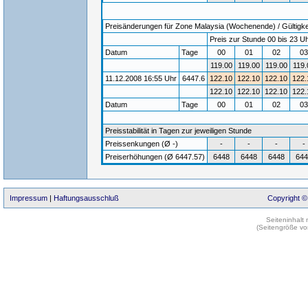
Preisänderungen für Zone Malaysia (Wochenende) / Gültigkei
Preis zur Stunde 00 bis 23 Uh
Datum
Tage
00
01
02
0
119.00
119.00
119.00
119.
11.12.2008 16:55 Uhr
6447.6
122.10
122.10
122.10
122.
122.10
122.10
122.10
122.
Datum
Tage
00
01
02
0
Preisstabilität in Tagen zur jeweiligen Stunde
Preissenkungen (Ø -)
-
-
-
-
Preiserhöhungen (Ø 6447.57)
6448
6448
6448
644
Impressum
|
Haftungsausschluß
Copyright ©
Seiteninhalt
(Seitengröße vo