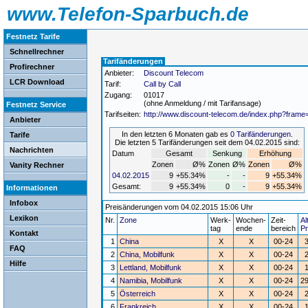
www.Telefon-Sparbuch.de
Festnetz Tarife
Schnellrechner
Tarifänderungen
Profirechner
Anbieter:
Discount Telecom
LCR Download
Tarif:
Call by Call
Zugang:
01017
(ohne Anmeldung / mit Tarifansage)
Festnetz Service
Tarifseiten:
http://www.discount-telecom.de/index.php?fram
Anbieter
In den letzten 6 Monaten gab es
0 Tarifänderungen
.
Tarife
Die letzten 5 Tarifänderungen seit dem 04.02.2015 sind:
Nachrichten
Datum
Gesamt
Senkung
Erhöhung
Zonen
Ø%
Zonen
Ø%
Zonen
Ø%
Vanity Rechner
04.02.2015
9
+55.34%
-
-
9
+55.34%
Gesamt:
9
+55.34%
0
-
9
+55.34%
Informationen
Infobox
Preisänderungen vom 04.02.2015 15:06 Uhr
Lexikon
Nr.
Zone
Werk-
Wochen-
Zeit-
Al
tag
ende
bereich
Pr
Kontakt
1
China
X
X
00-24
FAQ
2
China, Mobilfunk
X
X
00-24
Hilfe
3
Lettland, Mobilfunk
X
X
00-24
4
Namibia, Mobilfunk
X
X
00-24
29
5
Österreich
X
X
00-24
6
Frankreich
X
X
00-24