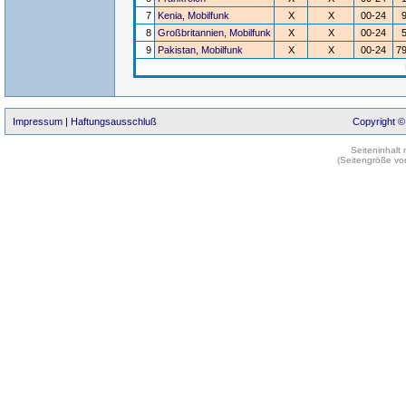
7
Kenia, Mobilfunk
X
X
00-24
8
Großbritannien, Mobilfunk
X
X
00-24
9
Pakistan, Mobilfunk
X
X
00-24
79
Impressum
|
Haftungsausschluß
Copyright ©
Seiteninhalt
(Seitengröße vo