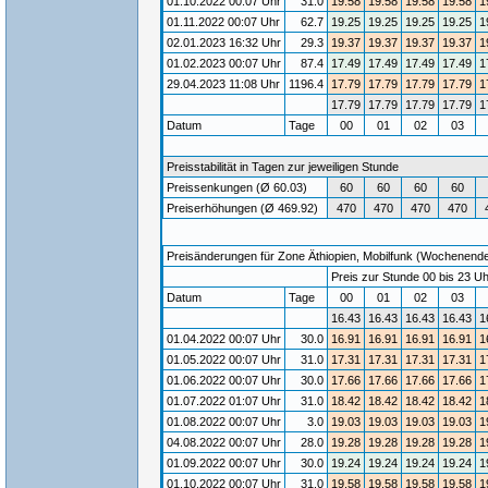
01.10.2022 00:07 Uhr
31.0
19.58
19.58
19.58
19.58
1
01.11.2022 00:07 Uhr
62.7
19.25
19.25
19.25
19.25
1
02.01.2023 16:32 Uhr
29.3
19.37
19.37
19.37
19.37
1
01.02.2023 00:07 Uhr
87.4
17.49
17.49
17.49
17.49
1
29.04.2023 11:08 Uhr
1196.4
17.79
17.79
17.79
17.79
1
17.79
17.79
17.79
17.79
1
Datum
Tage
00
01
02
03
Preisstabilität in Tagen zur jeweiligen Stunde
Preissenkungen (Ø 60.03)
60
60
60
60
Preiserhöhungen (Ø 469.92)
470
470
470
470
Preisänderungen für Zone Äthiopien, Mobilfunk (Wochenende) 
Preis zur Stunde 00 bis 23 Uh
Datum
Tage
00
01
02
03
16.43
16.43
16.43
16.43
1
01.04.2022 00:07 Uhr
30.0
16.91
16.91
16.91
16.91
1
01.05.2022 00:07 Uhr
31.0
17.31
17.31
17.31
17.31
1
01.06.2022 00:07 Uhr
30.0
17.66
17.66
17.66
17.66
1
01.07.2022 01:07 Uhr
31.0
18.42
18.42
18.42
18.42
1
01.08.2022 00:07 Uhr
3.0
19.03
19.03
19.03
19.03
1
04.08.2022 00:07 Uhr
28.0
19.28
19.28
19.28
19.28
1
01.09.2022 00:07 Uhr
30.0
19.24
19.24
19.24
19.24
1
01.10.2022 00:07 Uhr
31.0
19.58
19.58
19.58
19.58
1