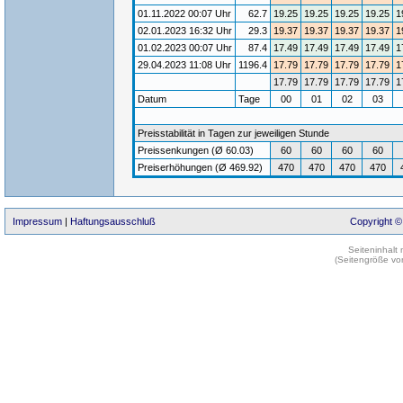
01.11.2022 00:07 Uhr
62.7
19.25
19.25
19.25
19.25
1
02.01.2023 16:32 Uhr
29.3
19.37
19.37
19.37
19.37
1
01.02.2023 00:07 Uhr
87.4
17.49
17.49
17.49
17.49
1
29.04.2023 11:08 Uhr
1196.4
17.79
17.79
17.79
17.79
1
17.79
17.79
17.79
17.79
1
Datum
Tage
00
01
02
03
Preisstabilität in Tagen zur jeweiligen Stunde
Preissenkungen (Ø 60.03)
60
60
60
60
Preiserhöhungen (Ø 469.92)
470
470
470
470
Impressum
|
Haftungsausschluß
Copyright ©
Seiteninhalt
(Seitengröße vo