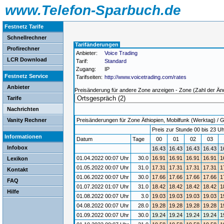
www.Telefon-Sparbuch.de
Festnetz Tarife
Schnellrechner
Tarifänderungen
Profirechner
Anbieter:
Voice Trading
LCR Download
Tarif:
Standard
Zugang:
IP
Festnetz Service
Tarifseiten:
http://www.voicetrading.com/rates
Anbieter
Preisänderung für andere Zone anzeigen - Zone (Zahl der Än
Tarife
Nachrichten
Vanity Rechner
Preisänderungen für Zone Äthiopien, Mobilfunk (Werktag) / Gü
Preis zur Stunde 00 bis 23 Uh
Informationen
Datum
Tage
00
01
02
03
Infobox
16.43
16.43
16.43
16.43
1
01.04.2022 00:07 Uhr
30.0
16.91
16.91
16.91
16.91
1
Lexikon
01.05.2022 00:07 Uhr
31.0
17.31
17.31
17.31
17.31
1
Kontakt
01.06.2022 00:07 Uhr
30.0
17.66
17.66
17.66
17.66
1
FAQ
01.07.2022 01:07 Uhr
31.0
18.42
18.42
18.42
18.42
1
Hilfe
01.08.2022 00:07 Uhr
3.0
19.03
19.03
19.03
19.03
1
04.08.2022 00:07 Uhr
28.0
19.28
19.28
19.28
19.28
1
01.09.2022 00:07 Uhr
30.0
19.24
19.24
19.24
19.24
1