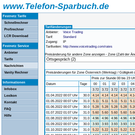
www.Telefon-Sparbuch.de
Festnetz Tarife
Schnellrechner
Tarifänderungen
Profirechner
Anbieter:
Voice Trading
LCR Download
Tarif:
Standard
Zugang:
IP
Festnetz Service
Tarifseiten:
http://www.voicetrading.com/rates
Anbieter
Preisänderung für andere Zone anzeigen - Zone (Zahl der Än
Tarife
Nachrichten
Vanity Rechner
Preisänderungen für Zone Österreich (Werktag) / Gültigkeit 
Preis zur Stunde 00 bis 23 Uh
Informationen
Datum
Tage
00
01
02
03
0
Infobox
3.72
3.72
3.72
3.72
3.7
01.04.2022 00:07 Uhr
30.0
4.14
4.14
4.14
4.14
4.1
Lexikon
01.05.2022 00:07 Uhr
31.0
5.11
5.11
5.11
5.11
5.1
Kontakt
01.06.2022 00:07 Uhr
30.0
5.28
5.28
5.28
5.28
5.2
FAQ
01.07.2022 01:07 Uhr
31.0
5.60
5.60
5.60
5.60
5.6
Hilfe
01.08.2022 00:07 Uhr
31.0
4.96
4.96
4.96
4.96
4.9
01.09.2022 00:07 Uhr
30.0
3.93
3.93
3.93
3.93
3.9
01.10.2022 00:07 Uhr
31.0
5.22
5.22
5.22
5.22
5.2