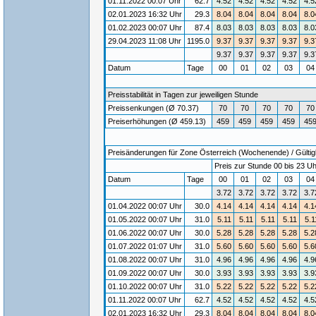
01.11.2022 00:07 Uhr
62.7
4.52
4.52
4.52
4.52
4.5
02.01.2023 16:32 Uhr
29.3
8.04
8.04
8.04
8.04
8.0
01.02.2023 00:07 Uhr
87.4
8.03
8.03
8.03
8.03
8.0
29.04.2023 11:08 Uhr
1195.0
9.37
9.37
9.37
9.37
9.3
9.37
9.37
9.37
9.37
9.3
Datum
Tage
00
01
02
03
0
Preisstabilität in Tagen zur jeweiligen Stunde
Preissenkungen (Ø 70.37)
70
70
70
70
70
Preiserhöhungen (Ø 459.13)
459
459
459
459
45
Preisänderungen für Zone Österreich (Wochenende) / Gültigk
Preis zur Stunde 00 bis 23 Uh
Datum
Tage
00
01
02
03
0
3.72
3.72
3.72
3.72
3.7
01.04.2022 00:07 Uhr
30.0
4.14
4.14
4.14
4.14
4.1
01.05.2022 00:07 Uhr
31.0
5.11
5.11
5.11
5.11
5.1
01.06.2022 00:07 Uhr
30.0
5.28
5.28
5.28
5.28
5.2
01.07.2022 01:07 Uhr
31.0
5.60
5.60
5.60
5.60
5.6
01.08.2022 00:07 Uhr
31.0
4.96
4.96
4.96
4.96
4.9
01.09.2022 00:07 Uhr
30.0
3.93
3.93
3.93
3.93
3.9
01.10.2022 00:07 Uhr
31.0
5.22
5.22
5.22
5.22
5.2
01.11.2022 00:07 Uhr
62.7
4.52
4.52
4.52
4.52
4.5
02.01.2023 16:32 Uhr
29.3
8.04
8.04
8.04
8.04
8.0