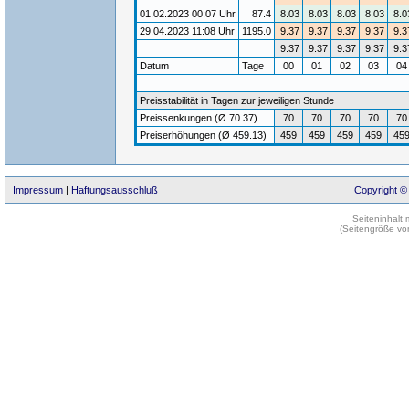
01.02.2023 00:07 Uhr
87.4
8.03
8.03
8.03
8.03
8.0
29.04.2023 11:08 Uhr
1195.0
9.37
9.37
9.37
9.37
9.3
9.37
9.37
9.37
9.37
9.3
Datum
Tage
00
01
02
03
0
Preisstabilität in Tagen zur jeweiligen Stunde
Preissenkungen (Ø 70.37)
70
70
70
70
70
Preiserhöhungen (Ø 459.13)
459
459
459
459
45
Impressum
|
Haftungsausschluß
Copyright ©
Seiteninhalt
(Seitengröße vo