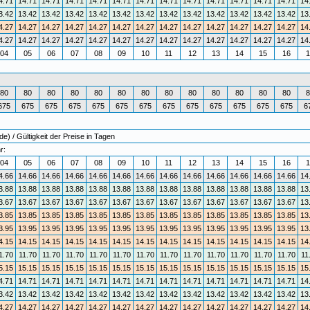
4.71
14.71
14.71
14.71
14.71
14.71
14.71
14.71
14.71
14.71
14.71
14.71
14.71
14
3.42
13.42
13.42
13.42
13.42
13.42
13.42
13.42
13.42
13.42
13.42
13.42
13.42
13
4.27
14.27
14.27
14.27
14.27
14.27
14.27
14.27
14.27
14.27
14.27
14.27
14.27
14
4.27
14.27
14.27
14.27
14.27
14.27
14.27
14.27
14.27
14.27
14.27
14.27
14.27
14
04
05
06
07
08
09
10
11
12
13
14
15
16
1
80
80
80
80
80
80
80
80
80
80
80
80
80
8
675
675
675
675
675
675
675
675
675
675
675
675
675
6
) / Gültigkeit der Preise in Tagen
r:
04
05
06
07
08
09
10
11
12
13
14
15
16
1
4.66
14.66
14.66
14.66
14.66
14.66
14.66
14.66
14.66
14.66
14.66
14.66
14.66
14
3.88
13.88
13.88
13.88
13.88
13.88
13.88
13.88
13.88
13.88
13.88
13.88
13.88
13
3.67
13.67
13.67
13.67
13.67
13.67
13.67
13.67
13.67
13.67
13.67
13.67
13.67
13
3.85
13.85
13.85
13.85
13.85
13.85
13.85
13.85
13.85
13.85
13.85
13.85
13.85
13
3.95
13.95
13.95
13.95
13.95
13.95
13.95
13.95
13.95
13.95
13.95
13.95
13.95
13
4.15
14.15
14.15
14.15
14.15
14.15
14.15
14.15
14.15
14.15
14.15
14.15
14.15
14
1.70
11.70
11.70
11.70
11.70
11.70
11.70
11.70
11.70
11.70
11.70
11.70
11.70
11
5.15
15.15
15.15
15.15
15.15
15.15
15.15
15.15
15.15
15.15
15.15
15.15
15.15
15
4.71
14.71
14.71
14.71
14.71
14.71
14.71
14.71
14.71
14.71
14.71
14.71
14.71
14
3.42
13.42
13.42
13.42
13.42
13.42
13.42
13.42
13.42
13.42
13.42
13.42
13.42
13
4.27
14.27
14.27
14.27
14.27
14.27
14.27
14.27
14.27
14.27
14.27
14.27
14.27
14