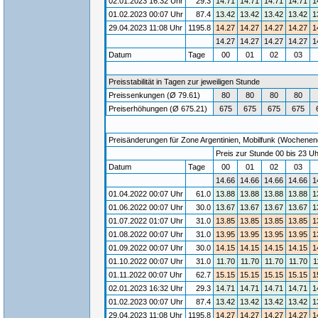
02.01.2023 16:32 Uhr
29.3
14.71
14.71
14.71
14.71
1
01.02.2023 00:07 Uhr
87.4
13.42
13.42
13.42
13.42
1
29.04.2023 11:08 Uhr
1195.8
14.27
14.27
14.27
14.27
1
14.27
14.27
14.27
14.27
1
Datum
Tage
00
01
02
03
Preisstabilität in Tagen zur jeweiligen Stunde
Preissenkungen (Ø 79.61)
80
80
80
80
Preiserhöhungen (Ø 675.21)
675
675
675
675
Preisänderungen für Zone Argentinien, Mobilfunk (Wochenende
Preis zur Stunde 00 bis 23 Uh
Datum
Tage
00
01
02
03
14.66
14.66
14.66
14.66
1
01.04.2022 00:07 Uhr
61.0
13.88
13.88
13.88
13.88
1
01.06.2022 00:07 Uhr
30.0
13.67
13.67
13.67
13.67
1
01.07.2022 01:07 Uhr
31.0
13.85
13.85
13.85
13.85
1
01.08.2022 00:07 Uhr
31.0
13.95
13.95
13.95
13.95
1
01.09.2022 00:07 Uhr
30.0
14.15
14.15
14.15
14.15
1
01.10.2022 00:07 Uhr
31.0
11.70
11.70
11.70
11.70
1
01.11.2022 00:07 Uhr
62.7
15.15
15.15
15.15
15.15
1
02.01.2023 16:32 Uhr
29.3
14.71
14.71
14.71
14.71
1
01.02.2023 00:07 Uhr
87.4
13.42
13.42
13.42
13.42
1
29.04.2023 11:08 Uhr
1195.8
14.27
14.27
14.27
14.27
1