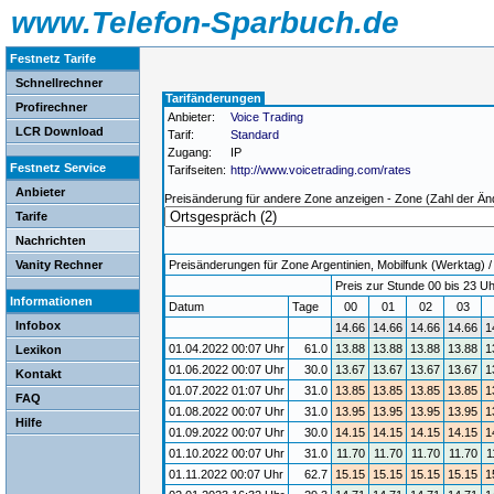
www.Telefon-Sparbuch.de
Festnetz Tarife
Schnellrechner
Tarifänderungen
Profirechner
Anbieter:
Voice Trading
LCR Download
Tarif:
Standard
Zugang:
IP
Festnetz Service
Tarifseiten:
http://www.voicetrading.com/rates
Anbieter
Preisänderung für andere Zone anzeigen - Zone (Zahl der Än
Tarife
Nachrichten
Vanity Rechner
Preisänderungen für Zone Argentinien, Mobilfunk (Werktag) / 
Preis zur Stunde 00 bis 23 Uh
Informationen
Datum
Tage
00
01
02
03
Infobox
14.66
14.66
14.66
14.66
1
01.04.2022 00:07 Uhr
61.0
13.88
13.88
13.88
13.88
1
Lexikon
01.06.2022 00:07 Uhr
30.0
13.67
13.67
13.67
13.67
1
Kontakt
01.07.2022 01:07 Uhr
31.0
13.85
13.85
13.85
13.85
1
FAQ
01.08.2022 00:07 Uhr
31.0
13.95
13.95
13.95
13.95
1
Hilfe
01.09.2022 00:07 Uhr
30.0
14.15
14.15
14.15
14.15
1
01.10.2022 00:07 Uhr
31.0
11.70
11.70
11.70
11.70
1
01.11.2022 00:07 Uhr
62.7
15.15
15.15
15.15
15.15
1