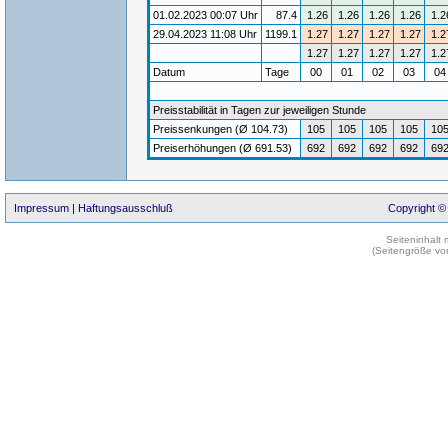
01.02.2023 00:07 Uhr
87.4
1.26
1.26
1.26
1.26
1.2
29.04.2023 11:08 Uhr
1199.1
1.27
1.27
1.27
1.27
1.2
1.27
1.27
1.27
1.27
1.2
Datum
Tage
00
01
02
03
0
Preisstabilität in Tagen zur jeweiligen Stunde
Preissenkungen (Ø 104.73)
105
105
105
105
10
Preiserhöhungen (Ø 691.53)
692
692
692
692
69
Impressum
|
Haftungsausschluß
Copyright ©
Seiteninhalt
(Seitengröße vo