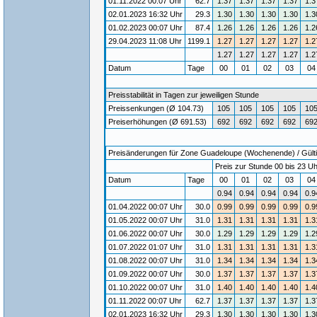
01.11.2022 00:07 Uhr
62.7
1.37
1.37
1.37
1.37
1.3
02.01.2023 16:32 Uhr
29.3
1.30
1.30
1.30
1.30
1.3
01.02.2023 00:07 Uhr
87.4
1.26
1.26
1.26
1.26
1.2
29.04.2023 11:08 Uhr
1199.1
1.27
1.27
1.27
1.27
1.2
1.27
1.27
1.27
1.27
1.2
Datum
Tage
00
01
02
03
0
Preisstabilität in Tagen zur jeweiligen Stunde
Preissenkungen (Ø 104.73)
105
105
105
105
10
Preiserhöhungen (Ø 691.53)
692
692
692
692
69
Preisänderungen für Zone Guadeloupe (Wochenende) / Gültig
Preis zur Stunde 00 bis 23 Uh
Datum
Tage
00
01
02
03
0
0.94
0.94
0.94
0.94
0.9
01.04.2022 00:07 Uhr
30.0
0.99
0.99
0.99
0.99
0.9
01.05.2022 00:07 Uhr
31.0
1.31
1.31
1.31
1.31
1.3
01.06.2022 00:07 Uhr
30.0
1.29
1.29
1.29
1.29
1.2
01.07.2022 01:07 Uhr
31.0
1.31
1.31
1.31
1.31
1.3
01.08.2022 00:07 Uhr
31.0
1.34
1.34
1.34
1.34
1.3
01.09.2022 00:07 Uhr
30.0
1.37
1.37
1.37
1.37
1.3
01.10.2022 00:07 Uhr
31.0
1.40
1.40
1.40
1.40
1.4
01.11.2022 00:07 Uhr
62.7
1.37
1.37
1.37
1.37
1.3
02.01.2023 16:32 Uhr
29.3
1.30
1.30
1.30
1.30
1.3