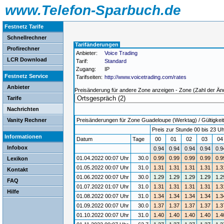
www.Telefon-Sparbuch.de
Festnetz Tarife
Schnellrechner
Tarifänderungen
Profirechner
Anbieter:
Voice Trading
LCR Download
Tarif:
Standard
Zugang:
IP
Festnetz Service
Tarifseiten:
http://www.voicetrading.com/rates
Anbieter
Preisänderung für andere Zone anzeigen - Zone (Zahl der Än
Tarife
Nachrichten
Vanity Rechner
Preisänderungen für Zone Guadeloupe (Werktag) / Gültigkeit
Preis zur Stunde 00 bis 23 Uh
Informationen
Datum
Tage
00
01
02
03
0
Infobox
0.94
0.94
0.94
0.94
0.9
01.04.2022 00:07 Uhr
30.0
0.99
0.99
0.99
0.99
0.9
Lexikon
01.05.2022 00:07 Uhr
31.0
1.31
1.31
1.31
1.31
1.3
Kontakt
01.06.2022 00:07 Uhr
30.0
1.29
1.29
1.29
1.29
1.2
FAQ
01.07.2022 01:07 Uhr
31.0
1.31
1.31
1.31
1.31
1.3
Hilfe
01.08.2022 00:07 Uhr
31.0
1.34
1.34
1.34
1.34
1.3
01.09.2022 00:07 Uhr
30.0
1.37
1.37
1.37
1.37
1.3
01.10.2022 00:07 Uhr
31.0
1.40
1.40
1.40
1.40
1.4