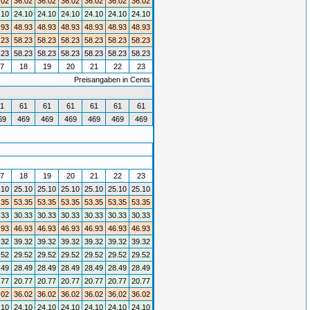
.02
36.02
36.02
36.02
36.02
36.02
36.02
.10
24.10
24.10
24.10
24.10
24.10
24.10
.93
48.93
48.93
48.93
48.93
48.93
48.93
.23
58.23
58.23
58.23
58.23
58.23
58.23
.23
58.23
58.23
58.23
58.23
58.23
58.23
7
18
19
20
21
22
23
Preisangaben in Cents
1
61
61
61
61
61
61
69
469
469
469
469
469
469
7
18
19
20
21
22
23
.10
25.10
25.10
25.10
25.10
25.10
25.10
.35
53.35
53.35
53.35
53.35
53.35
53.35
.33
30.33
30.33
30.33
30.33
30.33
30.33
.93
46.93
46.93
46.93
46.93
46.93
46.93
.32
39.32
39.32
39.32
39.32
39.32
39.32
.52
29.52
29.52
29.52
29.52
29.52
29.52
.49
28.49
28.49
28.49
28.49
28.49
28.49
.77
20.77
20.77
20.77
20.77
20.77
20.77
.02
36.02
36.02
36.02
36.02
36.02
36.02
.10
24.10
24.10
24.10
24.10
24.10
24.10