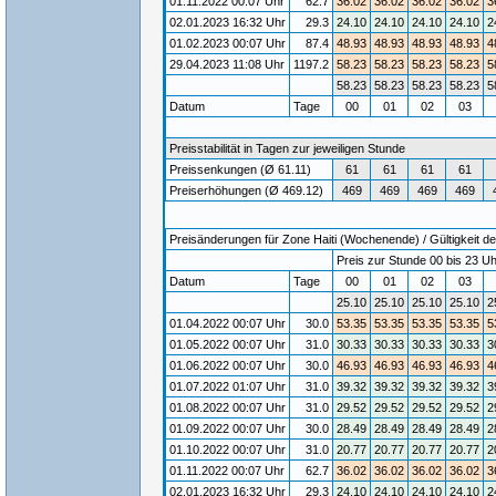
01.11.2022 00:07 Uhr
62.7
36.02
36.02
36.02
36.02
3
02.01.2023 16:32 Uhr
29.3
24.10
24.10
24.10
24.10
2
01.02.2023 00:07 Uhr
87.4
48.93
48.93
48.93
48.93
4
29.04.2023 11:08 Uhr
1197.2
58.23
58.23
58.23
58.23
5
58.23
58.23
58.23
58.23
5
Datum
Tage
00
01
02
03
Preisstabilität in Tagen zur jeweiligen Stunde
Preissenkungen (Ø 61.11)
61
61
61
61
Preiserhöhungen (Ø 469.12)
469
469
469
469
Preisänderungen für Zone Haiti (Wochenende) / Gültigkeit de
Preis zur Stunde 00 bis 23 Uh
Datum
Tage
00
01
02
03
25.10
25.10
25.10
25.10
2
01.04.2022 00:07 Uhr
30.0
53.35
53.35
53.35
53.35
5
01.05.2022 00:07 Uhr
31.0
30.33
30.33
30.33
30.33
3
01.06.2022 00:07 Uhr
30.0
46.93
46.93
46.93
46.93
4
01.07.2022 01:07 Uhr
31.0
39.32
39.32
39.32
39.32
3
01.08.2022 00:07 Uhr
31.0
29.52
29.52
29.52
29.52
2
01.09.2022 00:07 Uhr
30.0
28.49
28.49
28.49
28.49
2
01.10.2022 00:07 Uhr
31.0
20.77
20.77
20.77
20.77
2
01.11.2022 00:07 Uhr
62.7
36.02
36.02
36.02
36.02
3
02.01.2023 16:32 Uhr
29.3
24.10
24.10
24.10
24.10
2