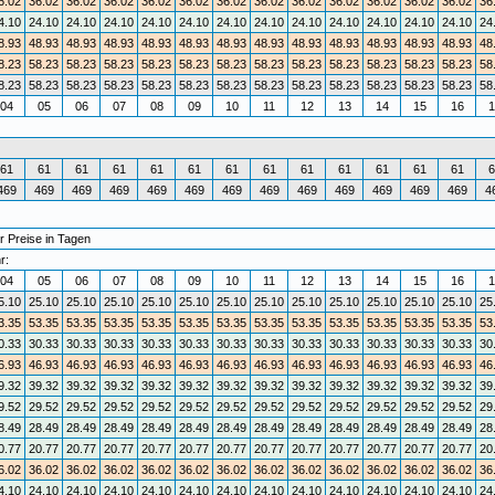
6.02
36.02
36.02
36.02
36.02
36.02
36.02
36.02
36.02
36.02
36.02
36.02
36.02
36
4.10
24.10
24.10
24.10
24.10
24.10
24.10
24.10
24.10
24.10
24.10
24.10
24.10
24
8.93
48.93
48.93
48.93
48.93
48.93
48.93
48.93
48.93
48.93
48.93
48.93
48.93
48
8.23
58.23
58.23
58.23
58.23
58.23
58.23
58.23
58.23
58.23
58.23
58.23
58.23
58
8.23
58.23
58.23
58.23
58.23
58.23
58.23
58.23
58.23
58.23
58.23
58.23
58.23
58
04
05
06
07
08
09
10
11
12
13
14
15
16
1
61
61
61
61
61
61
61
61
61
61
61
61
61
6
469
469
469
469
469
469
469
469
469
469
469
469
469
4
r Preise in Tagen
r:
04
05
06
07
08
09
10
11
12
13
14
15
16
1
5.10
25.10
25.10
25.10
25.10
25.10
25.10
25.10
25.10
25.10
25.10
25.10
25.10
25
3.35
53.35
53.35
53.35
53.35
53.35
53.35
53.35
53.35
53.35
53.35
53.35
53.35
53
0.33
30.33
30.33
30.33
30.33
30.33
30.33
30.33
30.33
30.33
30.33
30.33
30.33
30
6.93
46.93
46.93
46.93
46.93
46.93
46.93
46.93
46.93
46.93
46.93
46.93
46.93
46
9.32
39.32
39.32
39.32
39.32
39.32
39.32
39.32
39.32
39.32
39.32
39.32
39.32
39
9.52
29.52
29.52
29.52
29.52
29.52
29.52
29.52
29.52
29.52
29.52
29.52
29.52
29
8.49
28.49
28.49
28.49
28.49
28.49
28.49
28.49
28.49
28.49
28.49
28.49
28.49
28
0.77
20.77
20.77
20.77
20.77
20.77
20.77
20.77
20.77
20.77
20.77
20.77
20.77
20
6.02
36.02
36.02
36.02
36.02
36.02
36.02
36.02
36.02
36.02
36.02
36.02
36.02
36
4.10
24.10
24.10
24.10
24.10
24.10
24.10
24.10
24.10
24.10
24.10
24.10
24.10
24