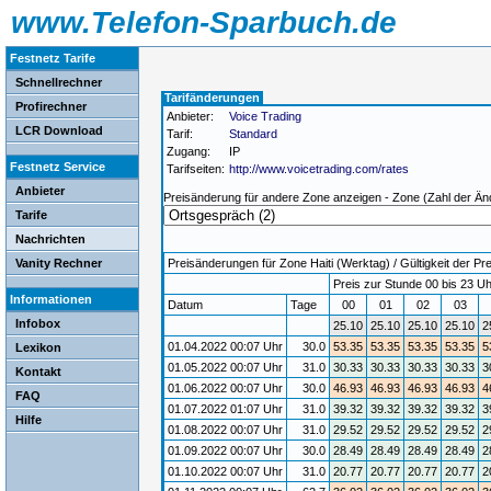
www.Telefon-Sparbuch.de
Festnetz Tarife
Schnellrechner
Tarifänderungen
Profirechner
Anbieter:
Voice Trading
LCR Download
Tarif:
Standard
Zugang:
IP
Festnetz Service
Tarifseiten:
http://www.voicetrading.com/rates
Anbieter
Preisänderung für andere Zone anzeigen - Zone (Zahl der Än
Tarife
Nachrichten
Vanity Rechner
Preisänderungen für Zone Haiti (Werktag) / Gültigkeit der Pr
Preis zur Stunde 00 bis 23 Uh
Informationen
Datum
Tage
00
01
02
03
Infobox
25.10
25.10
25.10
25.10
2
01.04.2022 00:07 Uhr
30.0
53.35
53.35
53.35
53.35
5
Lexikon
01.05.2022 00:07 Uhr
31.0
30.33
30.33
30.33
30.33
3
Kontakt
01.06.2022 00:07 Uhr
30.0
46.93
46.93
46.93
46.93
4
FAQ
01.07.2022 01:07 Uhr
31.0
39.32
39.32
39.32
39.32
3
Hilfe
01.08.2022 00:07 Uhr
31.0
29.52
29.52
29.52
29.52
2
01.09.2022 00:07 Uhr
30.0
28.49
28.49
28.49
28.49
2
01.10.2022 00:07 Uhr
31.0
20.77
20.77
20.77
20.77
2