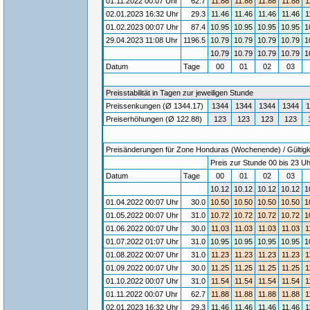
01.11.2022 00:07 Uhr
62.7
11.88
11.88
11.88
11.88
1
02.01.2023 16:32 Uhr
29.3
11.46
11.46
11.46
11.46
1
01.02.2023 00:07 Uhr
87.4
10.95
10.95
10.95
10.95
1
29.04.2023 11:08 Uhr
1196.5
10.79
10.79
10.79
10.79
1
10.79
10.79
10.79
10.79
1
Datum
Tage
00
01
02
03
Preisstabilität in Tagen zur jeweiligen Stunde
Preissenkungen (Ø 1344.17)
1344
1344
1344
1344
1
Preiserhöhungen (Ø 122.88)
123
123
123
123
Preisänderungen für Zone Honduras (Wochenende) / Gültigke
Preis zur Stunde 00 bis 23 Uh
Datum
Tage
00
01
02
03
10.12
10.12
10.12
10.12
1
01.04.2022 00:07 Uhr
30.0
10.50
10.50
10.50
10.50
1
01.05.2022 00:07 Uhr
31.0
10.72
10.72
10.72
10.72
1
01.06.2022 00:07 Uhr
30.0
11.03
11.03
11.03
11.03
1
01.07.2022 01:07 Uhr
31.0
10.95
10.95
10.95
10.95
1
01.08.2022 00:07 Uhr
31.0
11.23
11.23
11.23
11.23
1
01.09.2022 00:07 Uhr
30.0
11.25
11.25
11.25
11.25
1
01.10.2022 00:07 Uhr
31.0
11.54
11.54
11.54
11.54
1
01.11.2022 00:07 Uhr
62.7
11.88
11.88
11.88
11.88
1
02.01.2023 16:32 Uhr
29.3
11.46
11.46
11.46
11.46
1