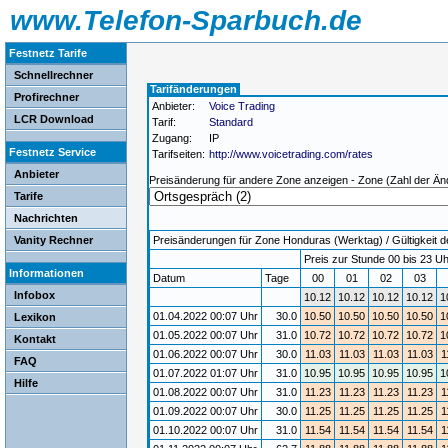
www.Telefon-Sparbuch.de
Festnetz Tarife
Schnellrechner
Tarifänderungen
Profirechner
Anbieter:
Voice Trading
LCR Download
Tarif:
Standard
Zugang:
IP
Festnetz Service
Tarifseiten:
http://www.voicetrading.com/rates
Anbieter
Preisänderung für andere Zone anzeigen - Zone (Zahl der Än
Tarife
Nachrichten
Vanity Rechner
Preisänderungen für Zone Honduras (Werktag) / Gültigkeit d
Preis zur Stunde 00 bis 23 Uh
Informationen
Datum
Tage
00
01
02
03
Infobox
10.12
10.12
10.12
10.12
1
01.04.2022 00:07 Uhr
30.0
10.50
10.50
10.50
10.50
1
Lexikon
01.05.2022 00:07 Uhr
31.0
10.72
10.72
10.72
10.72
1
Kontakt
01.06.2022 00:07 Uhr
30.0
11.03
11.03
11.03
11.03
1
FAQ
01.07.2022 01:07 Uhr
31.0
10.95
10.95
10.95
10.95
1
Hilfe
01.08.2022 00:07 Uhr
31.0
11.23
11.23
11.23
11.23
1
01.09.2022 00:07 Uhr
30.0
11.25
11.25
11.25
11.25
1
01.10.2022 00:07 Uhr
31.0
11.54
11.54
11.54
11.54
1