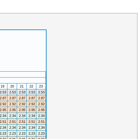
19
20
21
22
23
2.53
2.53
2.53
2.53
2.53
2.87
2.87
2.87
2.87
2.87
2.92
2.92
2.92
2.92
2.92
2.95
2.95
2.95
2.95
2.95
2.34
2.34
2.34
2.34
2.34
2.51
2.51
2.51
2.51
2.51
2.34
2.34
2.34
2.34
2.34
2.23
2.23
2.23
2.23
2.23