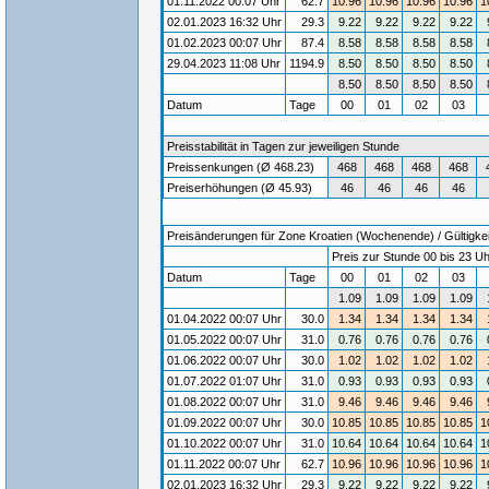
01.11.2022 00:07 Uhr
62.7
10.96
10.96
10.96
10.96
1
02.01.2023 16:32 Uhr
29.3
9.22
9.22
9.22
9.22
01.02.2023 00:07 Uhr
87.4
8.58
8.58
8.58
8.58
29.04.2023 11:08 Uhr
1194.9
8.50
8.50
8.50
8.50
8.50
8.50
8.50
8.50
Datum
Tage
00
01
02
03
Preisstabilität in Tagen zur jeweiligen Stunde
Preissenkungen (Ø 468.23)
468
468
468
468
Preiserhöhungen (Ø 45.93)
46
46
46
46
Preisänderungen für Zone Kroatien (Wochenende) / Gültigkei
Preis zur Stunde 00 bis 23 Uh
Datum
Tage
00
01
02
03
1.09
1.09
1.09
1.09
01.04.2022 00:07 Uhr
30.0
1.34
1.34
1.34
1.34
01.05.2022 00:07 Uhr
31.0
0.76
0.76
0.76
0.76
01.06.2022 00:07 Uhr
30.0
1.02
1.02
1.02
1.02
01.07.2022 01:07 Uhr
31.0
0.93
0.93
0.93
0.93
01.08.2022 00:07 Uhr
31.0
9.46
9.46
9.46
9.46
01.09.2022 00:07 Uhr
30.0
10.85
10.85
10.85
10.85
1
01.10.2022 00:07 Uhr
31.0
10.64
10.64
10.64
10.64
1
01.11.2022 00:07 Uhr
62.7
10.96
10.96
10.96
10.96
1
02.01.2023 16:32 Uhr
29.3
9.22
9.22
9.22
9.22