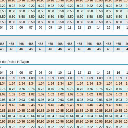
0.96
10.96
10.96
10.96
10.96
10.96
10.96
10.96
10.96
10.96
10.96
10.96
10.96
10
9.22
9.22
9.22
9.22
9.22
9.22
9.22
9.22
9.22
9.22
9.22
9.22
9.22
9
8.58
8.58
8.58
8.58
8.58
8.58
8.58
8.58
8.58
8.58
8.58
8.58
8.58
8
8.50
8.50
8.50
8.50
8.50
8.50
8.50
8.50
8.50
8.50
8.50
8.50
8.50
8
8.50
8.50
8.50
8.50
8.50
8.50
8.50
8.50
8.50
8.50
8.50
8.50
8.50
8
04
05
06
07
08
09
10
11
12
13
14
15
16
1
468
468
468
468
468
468
468
468
468
468
468
468
468
4
46
46
46
46
46
46
46
46
46
46
46
46
46
4
t der Preise in Tagen
r:
04
05
06
07
08
09
10
11
12
13
14
15
16
1
1.09
1.09
1.09
1.09
1.09
1.09
1.09
1.09
1.09
1.09
1.09
1.09
1.09
1
1.34
1.34
1.34
1.34
1.34
1.34
1.34
1.34
1.34
1.34
1.34
1.34
1.34
1
0.76
0.76
0.76
0.76
0.76
0.76
0.76
0.76
0.76
0.76
0.76
0.76
0.76
0
1.02
1.02
1.02
1.02
1.02
1.02
1.02
1.02
1.02
1.02
1.02
1.02
1.02
1
0.93
0.93
0.93
0.93
0.93
0.93
0.93
0.93
0.93
0.93
0.93
0.93
0.93
0
9.46
9.46
9.46
9.46
9.46
9.46
9.46
9.46
9.46
9.46
9.46
9.46
9.46
9
0.85
10.85
10.85
10.85
10.85
10.85
10.85
10.85
10.85
10.85
10.85
10.85
10.85
10
0.64
10.64
10.64
10.64
10.64
10.64
10.64
10.64
10.64
10.64
10.64
10.64
10.64
10
0.96
10.96
10.96
10.96
10.96
10.96
10.96
10.96
10.96
10.96
10.96
10.96
10.96
10
9.22
9.22
9.22
9.22
9.22
9.22
9.22
9.22
9.22
9.22
9.22
9.22
9.22
9