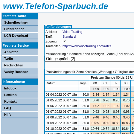
www.Telefon-Sparbuch.de
Festnetz Tarife
Schnellrechner
Tarifänderungen
Profirechner
Anbieter:
Voice Trading
LCR Download
Tarif:
Standard
Zugang:
IP
Festnetz Service
Tarifseiten:
http://www.voicetrading.com/rates
Anbieter
Preisänderung für andere Zone anzeigen - Zone (Zahl der Än
Tarife
Nachrichten
Vanity Rechner
Preisänderungen für Zone Kroatien (Werktag) / Gültigkeit der
Preis zur Stunde 00 bis 23 Uh
Informationen
Datum
Tage
00
01
02
03
Infobox
1.09
1.09
1.09
1.09
01.04.2022 00:07 Uhr
30.0
1.34
1.34
1.34
1.34
Lexikon
01.05.2022 00:07 Uhr
31.0
0.76
0.76
0.76
0.76
Kontakt
01.06.2022 00:07 Uhr
30.0
1.02
1.02
1.02
1.02
FAQ
01.07.2022 01:07 Uhr
31.0
0.93
0.93
0.93
0.93
Hilfe
01.08.2022 00:07 Uhr
31.0
9.46
9.46
9.46
9.46
01.09.2022 00:07 Uhr
30.0
10.85
10.85
10.85
10.85
1
01.10.2022 00:07 Uhr
31.0
10.64
10.64
10.64
10.64
1