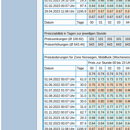
02.01.2023 16:32 Uhr
29.3
0.68
0.68
0.68
0.68
0.6
01.02.2023 00:07 Uhr
87.4
0.64
0.64
0.64
0.64
0.6
29.04.2023 11:08 Uhr
1195.9
0.67
0.67
0.67
0.67
0.6
0.67
0.67
0.67
0.67
0.6
Datum
Tage
00
01
02
03
0
Preisstabilität in Tagen zur jeweiligen Stunde
Preissenkungen (Ø 100.82)
101
101
101
101
10
Preiserhöhungen (Ø 643.44)
643
643
643
643
64
Preisänderungen für Zone Norwegen, Mobilfunk (Wochenende)
Preis zur Stunde 00 bis 23 Uh
Datum
Tage
00
01
02
03
0
0.74
0.74
0.74
0.74
0.7
01.04.2022 00:07 Uhr
61.0
0.73
0.73
0.73
0.73
0.7
01.06.2022 00:07 Uhr
30.0
0.76
0.76
0.76
0.76
0.7
01.07.2022 01:07 Uhr
31.0
0.80
0.80
0.80
0.80
0.8
01.08.2022 00:07 Uhr
31.0
0.75
0.75
0.75
0.75
0.7
01.09.2022 00:07 Uhr
30.0
0.80
0.80
0.80
0.80
0.8
01.10.2022 00:07 Uhr
31.0
0.77
0.77
0.77
0.77
0.7
01.11.2022 00:07 Uhr
62.7
0.74
0.74
0.74
0.74
0.7
02.01.2023 16:32 Uhr
29.3
0.68
0.68
0.68
0.68
0.6
01.02.2023 00:07 Uhr
87.4
0.64
0.64
0.64
0.64
0.6
29.04.2023 11:08 Uhr
1195.9
0.67
0.67
0.67
0.67
0.6