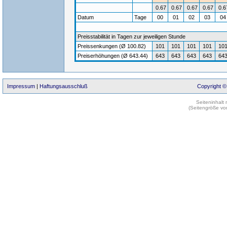
0.67
0.67
0.67
0.67
0.6
Datum
Tage
00
01
02
03
0
Preisstabilität in Tagen zur jeweiligen Stunde
Preissenkungen (Ø 100.82)
101
101
101
101
10
Preiserhöhungen (Ø 643.44)
643
643
643
643
64
Impressum
|
Haftungsausschluß
Copyright ©
Seiteninhalt
(Seitengröße vo