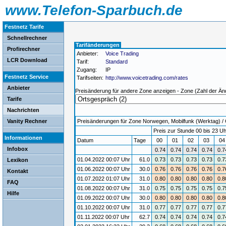
www.Telefon-Sparbuch.de
Festnetz Tarife
Schnellrechner
Tarifänderungen
Profirechner
Anbieter:
Voice Trading
LCR Download
Tarif:
Standard
Zugang:
IP
Festnetz Service
Tarifseiten:
http://www.voicetrading.com/rates
Anbieter
Preisänderung für andere Zone anzeigen - Zone (Zahl der Än
Tarife
Nachrichten
Vanity Rechner
Preisänderungen für Zone Norwegen, Mobilfunk (Werktag) / G
Preis zur Stunde 00 bis 23 Uh
Informationen
Datum
Tage
00
01
02
03
0
Infobox
0.74
0.74
0.74
0.74
0.7
01.04.2022 00:07 Uhr
61.0
0.73
0.73
0.73
0.73
0.7
Lexikon
01.06.2022 00:07 Uhr
30.0
0.76
0.76
0.76
0.76
0.7
Kontakt
01.07.2022 01:07 Uhr
31.0
0.80
0.80
0.80
0.80
0.8
FAQ
01.08.2022 00:07 Uhr
31.0
0.75
0.75
0.75
0.75
0.7
Hilfe
01.09.2022 00:07 Uhr
30.0
0.80
0.80
0.80
0.80
0.8
01.10.2022 00:07 Uhr
31.0
0.77
0.77
0.77
0.77
0.7
01.11.2022 00:07 Uhr
62.7
0.74
0.74
0.74
0.74
0.7