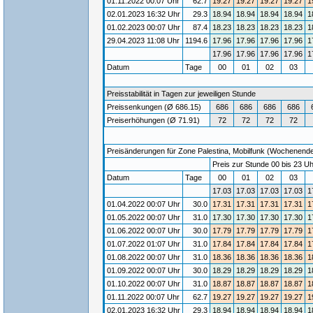
01.11.2022 00:07 Uhr
62.7
19.27
19.27
19.27
19.27
1
02.01.2023 16:32 Uhr
29.3
18.94
18.94
18.94
18.94
1
01.02.2023 00:07 Uhr
87.4
18.23
18.23
18.23
18.23
1
29.04.2023 11:08 Uhr
1194.6
17.96
17.96
17.96
17.96
1
17.96
17.96
17.96
17.96
1
Datum
Tage
00
01
02
03
Preisstabilität in Tagen zur jeweiligen Stunde
Preissenkungen (Ø 686.15)
686
686
686
686
Preiserhöhungen (Ø 71.91)
72
72
72
72
Preisänderungen für Zone Palestina, Mobilfunk (Wochenende) 
Preis zur Stunde 00 bis 23 Uh
Datum
Tage
00
01
02
03
17.03
17.03
17.03
17.03
1
01.04.2022 00:07 Uhr
30.0
17.31
17.31
17.31
17.31
1
01.05.2022 00:07 Uhr
31.0
17.30
17.30
17.30
17.30
1
01.06.2022 00:07 Uhr
30.0
17.79
17.79
17.79
17.79
1
01.07.2022 01:07 Uhr
31.0
17.84
17.84
17.84
17.84
1
01.08.2022 00:07 Uhr
31.0
18.36
18.36
18.36
18.36
1
01.09.2022 00:07 Uhr
30.0
18.29
18.29
18.29
18.29
1
01.10.2022 00:07 Uhr
31.0
18.87
18.87
18.87
18.87
1
01.11.2022 00:07 Uhr
62.7
19.27
19.27
19.27
19.27
1
02.01.2023 16:32 Uhr
29.3
18.94
18.94
18.94
18.94
1