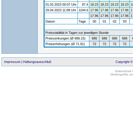
01.02.2023 00:07 Uhr
87.4
18.23
18.23
18.23
18.23
1
29.04.2023 11:08 Uhr
1194.6
17.96
17.96
17.96
17.96
1
17.96
17.96
17.96
17.96
1
Datum
Tage
00
01
02
03
Preisstabilität in Tagen zur jeweiligen Stunde
Preissenkungen (Ø 686.15)
686
686
686
686
Preiserhöhungen (Ø 71.91)
72
72
72
72
Impressum
|
Haftungsausschluß
Copyright ©
Seiteninhalt
(Seitengröße vo