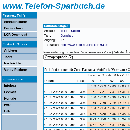
www.Telefon-Sparbuch.de
Festnetz Tarife
Schnellrechner
Tarifänderungen
Profirechner
Anbieter:
Voice Trading
LCR Download
Tarif:
Standard
Zugang:
IP
Festnetz Service
Tarifseiten:
http://www.voicetrading.com/rates
Anbieter
Preisänderung für andere Zone anzeigen - Zone (Zahl der Än
Tarife
Nachrichten
Vanity Rechner
Preisänderungen für Zone Palestina, Mobilfunk (Werktag) / Gü
Preis zur Stunde 00 bis 23 Uh
Informationen
Datum
Tage
00
01
02
03
Infobox
17.03
17.03
17.03
17.03
1
01.04.2022 00:07 Uhr
30.0
17.31
17.31
17.31
17.31
1
Lexikon
01.05.2022 00:07 Uhr
31.0
17.30
17.30
17.30
17.30
1
Kontakt
01.06.2022 00:07 Uhr
30.0
17.79
17.79
17.79
17.79
1
FAQ
01.07.2022 01:07 Uhr
31.0
17.84
17.84
17.84
17.84
1
Hilfe
01.08.2022 00:07 Uhr
31.0
18.36
18.36
18.36
18.36
1
01.09.2022 00:07 Uhr
30.0
18.29
18.29
18.29
18.29
1
01.10.2022 00:07 Uhr
31.0
18.87
18.87
18.87
18.87
1