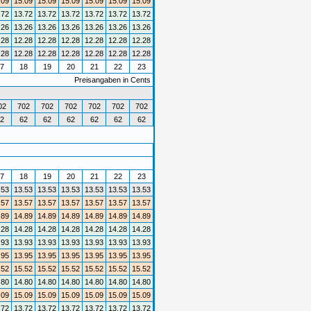
.09
15.09
15.09
15.09
15.09
15.09
15.09
.72
13.72
13.72
13.72
13.72
13.72
13.72
.26
13.26
13.26
13.26
13.26
13.26
13.26
.28
12.28
12.28
12.28
12.28
12.28
12.28
.28
12.28
12.28
12.28
12.28
12.28
12.28
7
18
19
20
21
22
23
Preisangaben in Cents
02
702
702
702
702
702
702
2
62
62
62
62
62
62
7
18
19
20
21
22
23
.53
13.53
13.53
13.53
13.53
13.53
13.53
.57
13.57
13.57
13.57
13.57
13.57
13.57
.89
14.89
14.89
14.89
14.89
14.89
14.89
.28
14.28
14.28
14.28
14.28
14.28
14.28
.93
13.93
13.93
13.93
13.93
13.93
13.93
.95
13.95
13.95
13.95
13.95
13.95
13.95
.52
15.52
15.52
15.52
15.52
15.52
15.52
.80
14.80
14.80
14.80
14.80
14.80
14.80
.09
15.09
15.09
15.09
15.09
15.09
15.09
.72
13.72
13.72
13.72
13.72
13.72
13.72