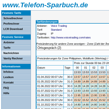
www.Telefon-Sparbuch.de
Festnetz Tarife
Schnellrechner
Tarifänderungen
Profirechner
Anbieter:
Voice Trading
LCR Download
Tarif:
Standard
Zugang:
IP
Festnetz Service
Tarifseiten:
http://www.voicetrading.com/rates
Anbieter
Preisänderung für andere Zone anzeigen - Zone (Zahl der Än
Tarife
Nachrichten
Vanity Rechner
Preisänderungen für Zone Philippinen, Mobilfunk (Werktag) / 
Preis zur Stunde 00 bis 23 Uh
Informationen
Datum
Tage
00
01
02
03
Infobox
13.53
13.53
13.53
13.53
1
01.04.2022 00:07 Uhr
30.0
13.57
13.57
13.57
13.57
1
Lexikon
01.05.2022 00:07 Uhr
31.0
14.89
14.89
14.89
14.89
1
Kontakt
01.06.2022 00:07 Uhr
30.0
14.28
14.28
14.28
14.28
1
FAQ
01.07.2022 01:07 Uhr
31.0
13.93
13.93
13.93
13.93
1
Hilfe
01.08.2022 00:07 Uhr
31.0
13.95
13.95
13.95
13.95
1
01.09.2022 00:07 Uhr
30.0
15.52
15.52
15.52
15.52
1
01.10.2022 00:07 Uhr
31.0
14.80
14.80
14.80
14.80
1