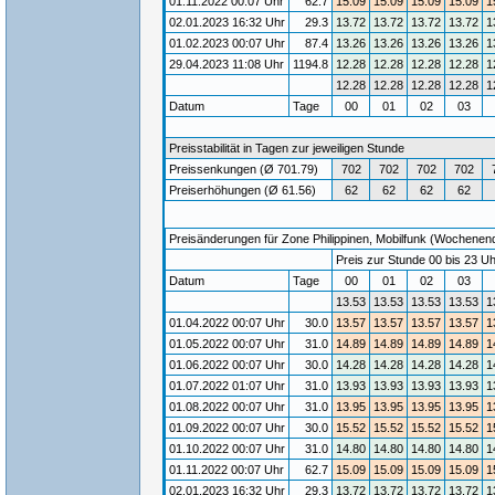
01.11.2022 00:07 Uhr
62.7
15.09
15.09
15.09
15.09
1
02.01.2023 16:32 Uhr
29.3
13.72
13.72
13.72
13.72
1
01.02.2023 00:07 Uhr
87.4
13.26
13.26
13.26
13.26
1
29.04.2023 11:08 Uhr
1194.8
12.28
12.28
12.28
12.28
1
12.28
12.28
12.28
12.28
1
Datum
Tage
00
01
02
03
Preisstabilität in Tagen zur jeweiligen Stunde
Preissenkungen (Ø 701.79)
702
702
702
702
Preiserhöhungen (Ø 61.56)
62
62
62
62
Preisänderungen für Zone Philippinen, Mobilfunk (Wochenende
Preis zur Stunde 00 bis 23 Uh
Datum
Tage
00
01
02
03
13.53
13.53
13.53
13.53
1
01.04.2022 00:07 Uhr
30.0
13.57
13.57
13.57
13.57
1
01.05.2022 00:07 Uhr
31.0
14.89
14.89
14.89
14.89
1
01.06.2022 00:07 Uhr
30.0
14.28
14.28
14.28
14.28
1
01.07.2022 01:07 Uhr
31.0
13.93
13.93
13.93
13.93
1
01.08.2022 00:07 Uhr
31.0
13.95
13.95
13.95
13.95
1
01.09.2022 00:07 Uhr
30.0
15.52
15.52
15.52
15.52
1
01.10.2022 00:07 Uhr
31.0
14.80
14.80
14.80
14.80
1
01.11.2022 00:07 Uhr
62.7
15.09
15.09
15.09
15.09
1
02.01.2023 16:32 Uhr
29.3
13.72
13.72
13.72
13.72
1