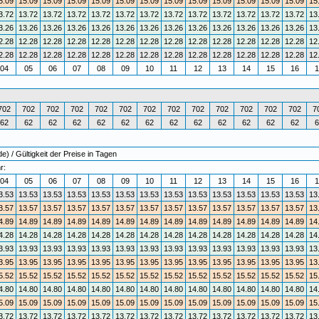
5.09
15.09
15.09
15.09
15.09
15.09
15.09
15.09
15.09
15.09
15.09
15.09
15.09
15
3.72
13.72
13.72
13.72
13.72
13.72
13.72
13.72
13.72
13.72
13.72
13.72
13.72
13
3.26
13.26
13.26
13.26
13.26
13.26
13.26
13.26
13.26
13.26
13.26
13.26
13.26
13
2.28
12.28
12.28
12.28
12.28
12.28
12.28
12.28
12.28
12.28
12.28
12.28
12.28
12
2.28
12.28
12.28
12.28
12.28
12.28
12.28
12.28
12.28
12.28
12.28
12.28
12.28
12
04
05
06
07
08
09
10
11
12
13
14
15
16
1
702
702
702
702
702
702
702
702
702
702
702
702
702
7
62
62
62
62
62
62
62
62
62
62
62
62
62
6
) / Gültigkeit der Preise in Tagen
r:
04
05
06
07
08
09
10
11
12
13
14
15
16
1
3.53
13.53
13.53
13.53
13.53
13.53
13.53
13.53
13.53
13.53
13.53
13.53
13.53
13
3.57
13.57
13.57
13.57
13.57
13.57
13.57
13.57
13.57
13.57
13.57
13.57
13.57
13
4.89
14.89
14.89
14.89
14.89
14.89
14.89
14.89
14.89
14.89
14.89
14.89
14.89
14
4.28
14.28
14.28
14.28
14.28
14.28
14.28
14.28
14.28
14.28
14.28
14.28
14.28
14
3.93
13.93
13.93
13.93
13.93
13.93
13.93
13.93
13.93
13.93
13.93
13.93
13.93
13
3.95
13.95
13.95
13.95
13.95
13.95
13.95
13.95
13.95
13.95
13.95
13.95
13.95
13
5.52
15.52
15.52
15.52
15.52
15.52
15.52
15.52
15.52
15.52
15.52
15.52
15.52
15
4.80
14.80
14.80
14.80
14.80
14.80
14.80
14.80
14.80
14.80
14.80
14.80
14.80
14
5.09
15.09
15.09
15.09
15.09
15.09
15.09
15.09
15.09
15.09
15.09
15.09
15.09
15
3.72
13.72
13.72
13.72
13.72
13.72
13.72
13.72
13.72
13.72
13.72
13.72
13.72
13