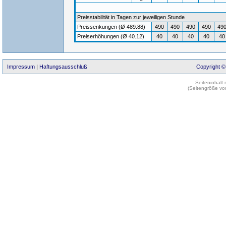
Preisstabilität in Tagen zur jeweiligen Stunde
Preissenkungen (Ø 489.88)
490
490
490
490
49
Preiserhöhungen (Ø 40.12)
40
40
40
40
40
Impressum
|
Haftungsausschluß
Copyright ©
Seiteninhalt
(Seitengröße vo