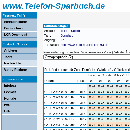
www.Telefon-Sparbuch.de
Festnetz Tarife
Schnellrechner
Tarifänderungen
Profirechner
Anbieter:
Voice Trading
LCR Download
Tarif:
Standard
Zugang:
IP
Festnetz Service
Tarifseiten:
http://www.voicetrading.com/rates
Anbieter
Preisänderung für andere Zone anzeigen - Zone (Zahl der Än
Tarife
Nachrichten
Vanity Rechner
Preisänderungen für Zone Rumänien (Werktag) / Gültigkeit d
Preis zur Stunde 00 bis 23 Uh
Informationen
Datum
Tage
00
01
02
03
0
Infobox
0.74
0.74
0.74
0.74
0.7
01.04.2022 00:07 Uhr
61.0
0.71
0.71
0.71
0.71
0.7
Lexikon
01.06.2022 00:07 Uhr
30.0
0.75
0.75
0.75
0.75
0.7
Kontakt
01.07.2022 01:07 Uhr
31.0
0.73
0.73
0.73
0.73
0.7
FAQ
01.08.2022 00:07 Uhr
61.0
0.74
0.74
0.74
0.74
0.7
Hilfe
01.10.2022 00:07 Uhr
31.0
0.73
0.73
0.73
0.73
0.7
01.11.2022 00:07 Uhr
62.7
0.70
0.70
0.70
0.70
0.7
02.01.2023 16:32 Uhr
29.3
0.74
0.74
0.74
0.74
0.7