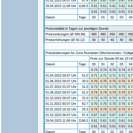
01.02.2023 00:07 Uhr
87.4
0.67
0.67
0.67
0.67
0.6
29.04.2023 11:08 Uhr
1196.5
0.61
0.61
0.61
0.61
0.6
0.61
0.61
0.61
0.61
0.6
Datum
Tage
00
01
02
03
0
Preisstabilität in Tagen zur jeweiligen Stunde
Preissenkungen (Ø 489.88)
490
490
490
490
49
Preiserhöhungen (Ø 40.12)
40
40
40
40
40
Preisänderungen für Zone Rumänien (Wochenende) / Gültigke
Preis zur Stunde 00 bis 23 Uh
Datum
Tage
00
01
02
03
0
0.74
0.74
0.74
0.74
0.7
01.04.2022 00:07 Uhr
61.0
0.71
0.71
0.71
0.71
0.7
01.06.2022 00:07 Uhr
30.0
0.75
0.75
0.75
0.75
0.7
01.07.2022 01:07 Uhr
31.0
0.73
0.73
0.73
0.73
0.7
01.08.2022 00:07 Uhr
61.0
0.74
0.74
0.74
0.74
0.7
01.10.2022 00:07 Uhr
31.0
0.73
0.73
0.73
0.73
0.7
01.11.2022 00:07 Uhr
62.7
0.70
0.70
0.70
0.70
0.7
02.01.2023 16:32 Uhr
29.3
0.74
0.74
0.74
0.74
0.7
01.02.2023 00:07 Uhr
87.4
0.67
0.67
0.67
0.67
0.6
29.04.2023 11:08 Uhr
1196.5
0.61
0.61
0.61
0.61
0.6
0.61
0.61
0.61
0.61
0.6
Datum
Tage
00
01
02
03
0