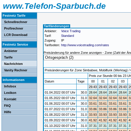
www.Telefon-Sparbuch.de
Festnetz Tarife
Schnellrechner
Tarifänderungen
Profirechner
Anbieter:
Voice Trading
LCR Download
Tarif:
Standard
Zugang:
IP
Festnetz Service
Tarifseiten:
http://www.voicetrading.com/rates
Anbieter
Preisänderung für andere Zone anzeigen - Zone (Zahl der Än
Tarife
Nachrichten
Vanity Rechner
Preisänderungen für Zone Simbabwe, Mobilfunk (Werktag) / G
Preis zur Stunde 00 bis 23 Uh
Informationen
Datum
Tage
00
01
02
03
Infobox
29.43
29.43
29.43
29.43
2
01.04.2022 00:07 Uhr
30.0
28.64
28.64
28.64
28.64
2
Lexikon
01.05.2022 00:07 Uhr
31.0
32.64
32.64
32.64
32.64
3
Kontakt
01.06.2022 00:07 Uhr
30.0
33.61
33.61
33.61
33.61
3
FAQ
01.07.2022 01:07 Uhr
31.0
33.86
33.86
33.86
33.86
3
Hilfe
01.08.2022 00:07 Uhr
31.0
33.93
33.93
33.93
33.93
3
01.09.2022 00:07 Uhr
30.0
41.92
41.92
41.92
41.92
4
01.10.2022 00:07 Uhr
31.0
37.31
37.31
37.31
37.31
3