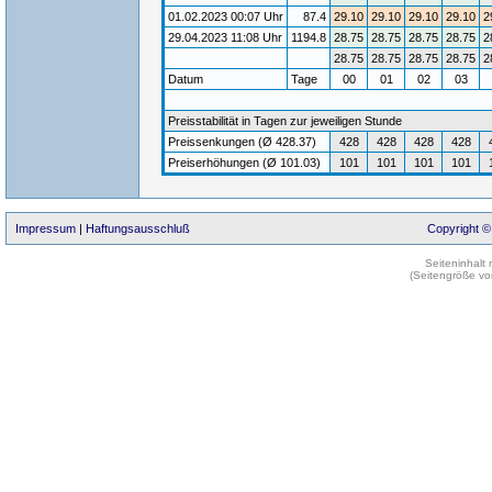
01.02.2023 00:07 Uhr
87.4
29.10
29.10
29.10
29.10
2
29.04.2023 11:08 Uhr
1194.8
28.75
28.75
28.75
28.75
2
28.75
28.75
28.75
28.75
2
Datum
Tage
00
01
02
03
Preisstabilität in Tagen zur jeweiligen Stunde
Preissenkungen (Ø 428.37)
428
428
428
428
Preiserhöhungen (Ø 101.03)
101
101
101
101
Impressum
|
Haftungsausschluß
Copyright ©
Seiteninhalt
(Seitengröße vo