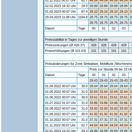
01.11.2022 00:07 Uhr
62.7
44.04
44.04
44.04
44.04
4
02.01.2023 16:32 Uhr
29.3
28.89
28.89
28.89
28.89
2
01.02.2023 00:07 Uhr
87.4
29.10
29.10
29.10
29.10
2
29.04.2023 11:08 Uhr
1194.8
28.75
28.75
28.75
28.75
2
28.75
28.75
28.75
28.75
2
Datum
Tage
00
01
02
03
Preisstabilität in Tagen zur jeweiligen Stunde
Preissenkungen (Ø 428.37)
428
428
428
428
Preiserhöhungen (Ø 101.03)
101
101
101
101
Preisänderungen für Zone Simbabwe, Mobilfunk (Wochenende)
Preis zur Stunde 00 bis 23 Uh
Datum
Tage
00
01
02
03
29.43
29.43
29.43
29.43
2
01.04.2022 00:07 Uhr
30.0
28.64
28.64
28.64
28.64
2
01.05.2022 00:07 Uhr
31.0
32.64
32.64
32.64
32.64
3
01.06.2022 00:07 Uhr
30.0
33.61
33.61
33.61
33.61
3
01.07.2022 01:07 Uhr
31.0
33.86
33.86
33.86
33.86
3
01.08.2022 00:07 Uhr
31.0
33.93
33.93
33.93
33.93
3
01.09.2022 00:07 Uhr
30.0
41.92
41.92
41.92
41.92
4
01.10.2022 00:07 Uhr
31.0
37.31
37.31
37.31
37.31
3
01.11.2022 00:07 Uhr
62.7
44.04
44.04
44.04
44.04
4
02.01.2023 16:32 Uhr
29.3
28.89
28.89
28.89
28.89
2