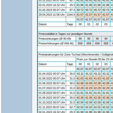
01.11.2022 00:07 Uhr
62.7
42.02
42.02
42.02
42.02
4
02.01.2023 16:32 Uhr
29.3
41.96
41.96
41.96
41.96
4
01.02.2023 00:07 Uhr
87.4
40.72
40.72
40.72
40.72
4
29.04.2023 11:08 Uhr
1194.9
41.57
41.57
41.57
41.57
4
41.57
41.57
41.57
41.57
4
Datum
Tage
00
01
02
03
Preisstabilität in Tagen zur jeweiligen Stunde
Preissenkungen (Ø 90.49)
90
90
90
90
Preiserhöhungen (Ø 658.46)
658
658
658
658
Preisänderungen für Zone Tschad (Wochenende) / Gültigkeit
Preis zur Stunde 00 bis 23 Uh
Datum
Tage
00
01
02
03
42.07
42.07
42.07
42.07
4
01.04.2022 00:07 Uhr
30.0
41.11
41.11
41.11
41.11
4
01.05.2022 00:07 Uhr
31.0
41.63
41.63
41.63
41.63
4
01.06.2022 00:07 Uhr
30.0
42.08
42.08
42.08
42.08
4
01.07.2022 01:07 Uhr
31.0
42.29
42.29
42.29
42.29
4
01.08.2022 00:07 Uhr
31.0
41.91
41.91
41.91
41.91
4
01.09.2022 00:07 Uhr
30.0
42.36
42.36
42.36
42.36
4
01.10.2022 00:07 Uhr
31.0
42.09
42.09
42.09
42.09
4
01.11.2022 00:07 Uhr
62.7
42.02
42.02
42.02
42.02
4
02.01.2023 16:32 Uhr
29.3
41.96
41.96
41.96
41.96
4