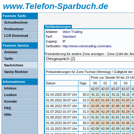
www.Telefon-Sparbuch.de
Festnetz Tarife
Schnellrechner
Tarifänderungen
Profirechner
Anbieter:
Voice Trading
LCR Download
Tarif:
Standard
Zugang:
IP
Festnetz Service
Tarifseiten:
http://www.voicetrading.com/rates
Anbieter
Preisänderung für andere Zone anzeigen - Zone (Zahl der Än
Tarife
Nachrichten
Vanity Rechner
Preisänderungen für Zone Tschad (Werktag) / Gültigkeit der 
Preis zur Stunde 00 bis 23 Uh
Informationen
Datum
Tage
00
01
02
03
Infobox
42.07
42.07
42.07
42.07
4
01.04.2022 00:07 Uhr
30.0
41.11
41.11
41.11
41.11
4
Lexikon
01.05.2022 00:07 Uhr
31.0
41.63
41.63
41.63
41.63
4
Kontakt
01.06.2022 00:07 Uhr
30.0
42.08
42.08
42.08
42.08
4
FAQ
01.07.2022 01:07 Uhr
31.0
42.29
42.29
42.29
42.29
4
Hilfe
01.08.2022 00:07 Uhr
31.0
41.91
41.91
41.91
41.91
4
01.09.2022 00:07 Uhr
30.0
42.36
42.36
42.36
42.36
4
01.10.2022 00:07 Uhr
31.0
42.09
42.09
42.09
42.09
4