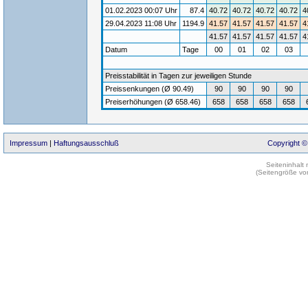
01.02.2023 00:07 Uhr
87.4
40.72
40.72
40.72
40.72
4
29.04.2023 11:08 Uhr
1194.9
41.57
41.57
41.57
41.57
4
41.57
41.57
41.57
41.57
4
Datum
Tage
00
01
02
03
Preisstabilität in Tagen zur jeweiligen Stunde
Preissenkungen (Ø 90.49)
90
90
90
90
Preiserhöhungen (Ø 658.46)
658
658
658
658
Impressum
|
Haftungsausschluß
Copyright ©
Seiteninhalt
(Seitengröße vo