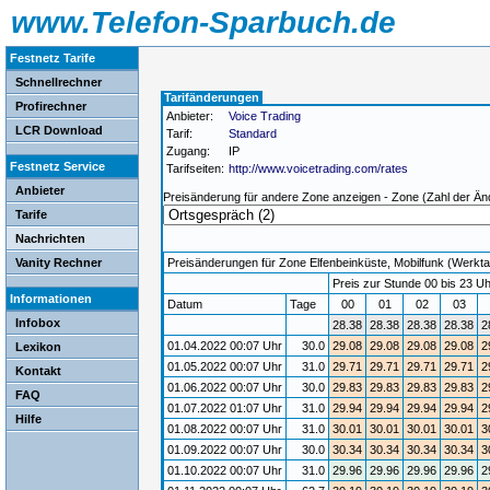
www.Telefon-Sparbuch.de
Festnetz Tarife
Schnellrechner
Tarifänderungen
Profirechner
Anbieter:
Voice Trading
LCR Download
Tarif:
Standard
Zugang:
IP
Festnetz Service
Tarifseiten:
http://www.voicetrading.com/rates
Anbieter
Preisänderung für andere Zone anzeigen - Zone (Zahl der Än
Tarife
Nachrichten
Vanity Rechner
Preisänderungen für Zone Elfenbeinküste, Mobilfunk (Werktag)
Preis zur Stunde 00 bis 23 Uh
Informationen
Datum
Tage
00
01
02
03
Infobox
28.38
28.38
28.38
28.38
2
01.04.2022 00:07 Uhr
30.0
29.08
29.08
29.08
29.08
2
Lexikon
01.05.2022 00:07 Uhr
31.0
29.71
29.71
29.71
29.71
2
Kontakt
01.06.2022 00:07 Uhr
30.0
29.83
29.83
29.83
29.83
2
FAQ
01.07.2022 01:07 Uhr
31.0
29.94
29.94
29.94
29.94
2
Hilfe
01.08.2022 00:07 Uhr
31.0
30.01
30.01
30.01
30.01
3
01.09.2022 00:07 Uhr
30.0
30.34
30.34
30.34
30.34
3
01.10.2022 00:07 Uhr
31.0
29.96
29.96
29.96
29.96
2