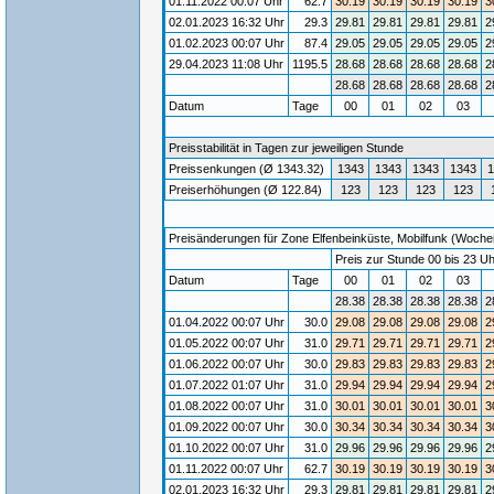
01.11.2022 00:07 Uhr
62.7
30.19
30.19
30.19
30.19
3
02.01.2023 16:32 Uhr
29.3
29.81
29.81
29.81
29.81
2
01.02.2023 00:07 Uhr
87.4
29.05
29.05
29.05
29.05
2
29.04.2023 11:08 Uhr
1195.5
28.68
28.68
28.68
28.68
2
28.68
28.68
28.68
28.68
2
Datum
Tage
00
01
02
03
Preisstabilität in Tagen zur jeweiligen Stunde
Preissenkungen (Ø 1343.32)
1343
1343
1343
1343
1
Preiserhöhungen (Ø 122.84)
123
123
123
123
Preisänderungen für Zone Elfenbeinküste, Mobilfunk (Wochene
Preis zur Stunde 00 bis 23 Uh
Datum
Tage
00
01
02
03
28.38
28.38
28.38
28.38
2
01.04.2022 00:07 Uhr
30.0
29.08
29.08
29.08
29.08
2
01.05.2022 00:07 Uhr
31.0
29.71
29.71
29.71
29.71
2
01.06.2022 00:07 Uhr
30.0
29.83
29.83
29.83
29.83
2
01.07.2022 01:07 Uhr
31.0
29.94
29.94
29.94
29.94
2
01.08.2022 00:07 Uhr
31.0
30.01
30.01
30.01
30.01
3
01.09.2022 00:07 Uhr
30.0
30.34
30.34
30.34
30.34
3
01.10.2022 00:07 Uhr
31.0
29.96
29.96
29.96
29.96
2
01.11.2022 00:07 Uhr
62.7
30.19
30.19
30.19
30.19
3
02.01.2023 16:32 Uhr
29.3
29.81
29.81
29.81
29.81
2