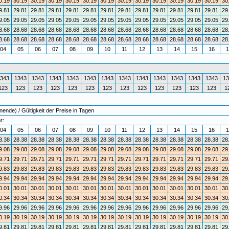
0.19
30.19
30.19
30.19
30.19
30.19
30.19
30.19
30.19
30.19
30.19
30.19
30.19
30
9.81
29.81
29.81
29.81
29.81
29.81
29.81
29.81
29.81
29.81
29.81
29.81
29.81
29
9.05
29.05
29.05
29.05
29.05
29.05
29.05
29.05
29.05
29.05
29.05
29.05
29.05
29
8.68
28.68
28.68
28.68
28.68
28.68
28.68
28.68
28.68
28.68
28.68
28.68
28.68
28
8.68
28.68
28.68
28.68
28.68
28.68
28.68
28.68
28.68
28.68
28.68
28.68
28.68
28
04
05
06
07
08
09
10
11
12
13
14
15
16
1
343
1343
1343
1343
1343
1343
1343
1343
1343
1343
1343
1343
1343
13
123
123
123
123
123
123
123
123
123
123
123
123
123
1
nde) / Gültigkeit der Preise in Tagen
r:
04
05
06
07
08
09
10
11
12
13
14
15
16
1
8.38
28.38
28.38
28.38
28.38
28.38
28.38
28.38
28.38
28.38
28.38
28.38
28.38
28
9.08
29.08
29.08
29.08
29.08
29.08
29.08
29.08
29.08
29.08
29.08
29.08
29.08
29
9.71
29.71
29.71
29.71
29.71
29.71
29.71
29.71
29.71
29.71
29.71
29.71
29.71
29
9.83
29.83
29.83
29.83
29.83
29.83
29.83
29.83
29.83
29.83
29.83
29.83
29.83
29
9.94
29.94
29.94
29.94
29.94
29.94
29.94
29.94
29.94
29.94
29.94
29.94
29.94
29
0.01
30.01
30.01
30.01
30.01
30.01
30.01
30.01
30.01
30.01
30.01
30.01
30.01
30
0.34
30.34
30.34
30.34
30.34
30.34
30.34
30.34
30.34
30.34
30.34
30.34
30.34
30
9.96
29.96
29.96
29.96
29.96
29.96
29.96
29.96
29.96
29.96
29.96
29.96
29.96
29
0.19
30.19
30.19
30.19
30.19
30.19
30.19
30.19
30.19
30.19
30.19
30.19
30.19
30
9.81
29.81
29.81
29.81
29.81
29.81
29.81
29.81
29.81
29.81
29.81
29.81
29.81
29