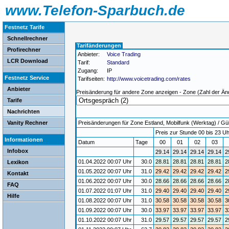
www.Telefon-Sparbuch.de
Festnetz Tarife
Schnellrechner
Tarifänderungen
Profirechner
Anbieter:
Voice Trading
LCR Download
Tarif:
Standard
Zugang:
IP
Festnetz Service
Tarifseiten:
http://www.voicetrading.com/rates
Anbieter
Preisänderung für andere Zone anzeigen - Zone (Zahl der Än
Tarife
Nachrichten
Vanity Rechner
Preisänderungen für Zone Estland, Mobilfunk (Werktag) / Gült
Preis zur Stunde 00 bis 23 Uh
Informationen
Datum
Tage
00
01
02
03
Infobox
29.14
29.14
29.14
29.14
2
01.04.2022 00:07 Uhr
30.0
28.81
28.81
28.81
28.81
2
Lexikon
01.05.2022 00:07 Uhr
31.0
29.42
29.42
29.42
29.42
2
Kontakt
01.06.2022 00:07 Uhr
30.0
28.66
28.66
28.66
28.66
2
FAQ
01.07.2022 01:07 Uhr
31.0
29.40
29.40
29.40
29.40
2
Hilfe
01.08.2022 00:07 Uhr
31.0
30.58
30.58
30.58
30.58
3
01.09.2022 00:07 Uhr
30.0
33.97
33.97
33.97
33.97
3
01.10.2022 00:07 Uhr
31.0
29.57
29.57
29.57
29.57
2