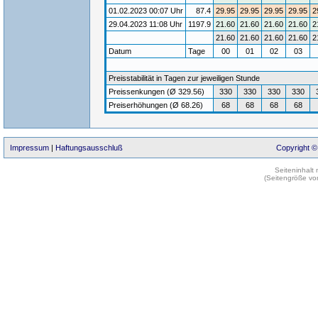
01.02.2023 00:07 Uhr
87.4
29.95
29.95
29.95
29.95
2
29.04.2023 11:08 Uhr
1197.9
21.60
21.60
21.60
21.60
2
21.60
21.60
21.60
21.60
2
Datum
Tage
00
01
02
03
Preisstabilität in Tagen zur jeweiligen Stunde
Preissenkungen (Ø 329.56)
330
330
330
330
Preiserhöhungen (Ø 68.26)
68
68
68
68
Impressum
|
Haftungsausschluß
Copyright ©
Seiteninhalt
(Seitengröße vo