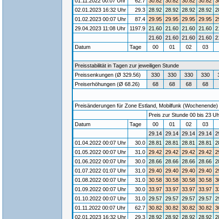
01.11.2022 00:07 Uhr
62.7
30.82
30.82
30.82
30.82
3
02.01.2023 16:32 Uhr
29.3
28.92
28.92
28.92
28.92
2
01.02.2023 00:07 Uhr
87.4
29.95
29.95
29.95
29.95
2
29.04.2023 11:08 Uhr
1197.9
21.60
21.60
21.60
21.60
2
21.60
21.60
21.60
21.60
2
Datum
Tage
00
01
02
03
Preisstabilität in Tagen zur jeweiligen Stunde
Preissenkungen (Ø 329.56)
330
330
330
330
Preiserhöhungen (Ø 68.26)
68
68
68
68
Preisänderungen für Zone Estland, Mobilfunk (Wochenende) / 
Preis zur Stunde 00 bis 23 Uh
Datum
Tage
00
01
02
03
29.14
29.14
29.14
29.14
2
01.04.2022 00:07 Uhr
30.0
28.81
28.81
28.81
28.81
2
01.05.2022 00:07 Uhr
31.0
29.42
29.42
29.42
29.42
2
01.06.2022 00:07 Uhr
30.0
28.66
28.66
28.66
28.66
2
01.07.2022 01:07 Uhr
31.0
29.40
29.40
29.40
29.40
2
01.08.2022 00:07 Uhr
31.0
30.58
30.58
30.58
30.58
3
01.09.2022 00:07 Uhr
30.0
33.97
33.97
33.97
33.97
3
01.10.2022 00:07 Uhr
31.0
29.57
29.57
29.57
29.57
2
01.11.2022 00:07 Uhr
62.7
30.82
30.82
30.82
30.82
3
02.01.2023 16:32 Uhr
29.3
28.92
28.92
28.92
28.92
2