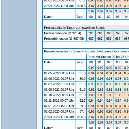
01.02.2023 00:07 Uhr
87.4
0.95
0.95
0.95
0.95
0.9
29.04.2023 11:08 Uhr
1195.3
3.07
3.07
3.07
3.07
3.0
3.07
3.07
3.07
3.07
3.0
Datum
Tage
00
01
02
03
0
Preisstabilität in Tagen zur jeweiligen Stunde
Preissenkungen (Ø 92.34)
92
92
92
92
92
Preiserhöhungen (Ø 687.05)
687
687
687
687
68
Preisänderungen für Zone Französisch-Guyana (Wochenende) 
Preis zur Stunde 00 bis 23 Uh
Datum
Tage
00
01
02
03
0
0.90
0.90
0.90
0.90
0.9
01.05.2022 00:07 Uhr
31.0
0.94
0.94
0.94
0.94
0.9
01.06.2022 00:07 Uhr
30.0
0.93
0.93
0.93
0.93
0.9
01.07.2022 01:07 Uhr
31.0
0.90
0.90
0.90
0.90
0.9
01.08.2022 00:07 Uhr
61.0
0.81
0.81
0.81
0.81
0.8
01.10.2022 00:07 Uhr
31.0
1.00
1.00
1.00
1.00
1.0
01.11.2022 00:07 Uhr
62.7
0.84
0.84
0.84
0.84
0.8
02.01.2023 16:32 Uhr
29.3
0.94
0.94
0.94
0.94
0.9
01.02.2023 00:07 Uhr
87.4
0.95
0.95
0.95
0.95
0.9
29.04.2023 11:08 Uhr
1195.3
3.07
3.07
3.07
3.07
3.0
3.07
3.07
3.07
3.07
3.0
Datum
Tage
00
01
02
03
0