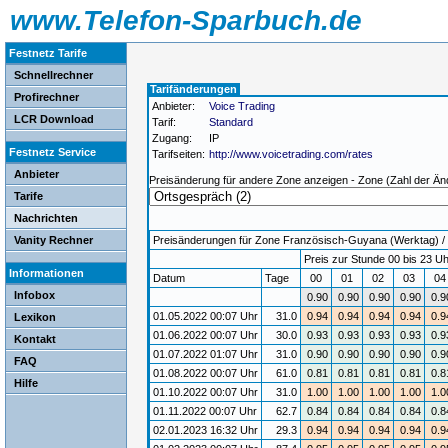
www.Telefon-Sparbuch.de
Festnetz Tarife
Schnellrechner
Tarifänderungen
Profirechner
Anbieter:
Voice Trading
LCR Download
Tarif:
Standard
Zugang:
IP
Festnetz Service
Tarifseiten:
http://www.voicetrading.com/rates
Anbieter
Preisänderung für andere Zone anzeigen - Zone (Zahl der Än
Tarife
Nachrichten
Vanity Rechner
Preisänderungen für Zone Französisch-Guyana (Werktag) / Gü
Preis zur Stunde 00 bis 23 Uh
Informationen
Datum
Tage
00
01
02
03
0
Infobox
0.90
0.90
0.90
0.90
0.9
01.05.2022 00:07 Uhr
31.0
0.94
0.94
0.94
0.94
0.9
Lexikon
01.06.2022 00:07 Uhr
30.0
0.93
0.93
0.93
0.93
0.9
Kontakt
01.07.2022 01:07 Uhr
31.0
0.90
0.90
0.90
0.90
0.9
FAQ
01.08.2022 00:07 Uhr
61.0
0.81
0.81
0.81
0.81
0.8
Hilfe
01.10.2022 00:07 Uhr
31.0
1.00
1.00
1.00
1.00
1.0
01.11.2022 00:07 Uhr
62.7
0.84
0.84
0.84
0.84
0.8
02.01.2023 16:32 Uhr
29.3
0.94
0.94
0.94
0.94
0.9