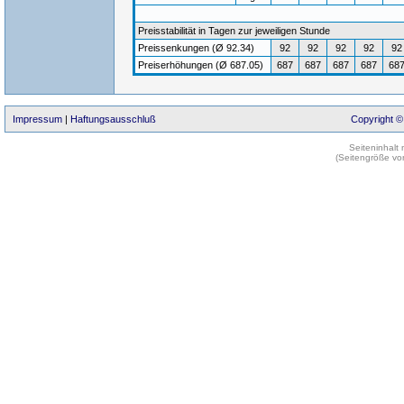
Preisstabilität in Tagen zur jeweiligen Stunde
Preissenkungen (Ø 92.34)
92
92
92
92
92
Preiserhöhungen (Ø 687.05)
687
687
687
687
68
Impressum
|
Haftungsausschluß
Copyright ©
Seiteninhalt
(Seitengröße vo