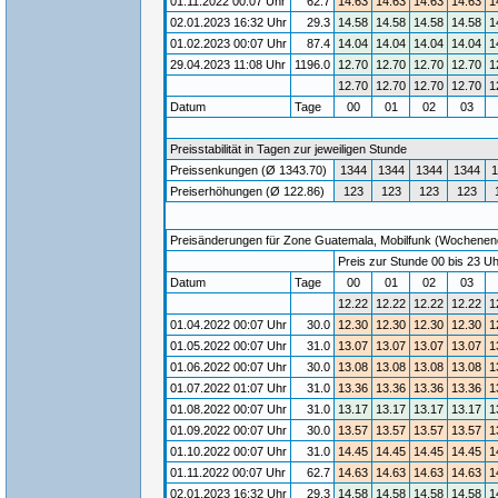
01.11.2022 00:07 Uhr
62.7
14.63
14.63
14.63
14.63
1
02.01.2023 16:32 Uhr
29.3
14.58
14.58
14.58
14.58
1
01.02.2023 00:07 Uhr
87.4
14.04
14.04
14.04
14.04
1
29.04.2023 11:08 Uhr
1196.0
12.70
12.70
12.70
12.70
1
12.70
12.70
12.70
12.70
1
Datum
Tage
00
01
02
03
Preisstabilität in Tagen zur jeweiligen Stunde
Preissenkungen (Ø 1343.70)
1344
1344
1344
1344
1
Preiserhöhungen (Ø 122.86)
123
123
123
123
Preisänderungen für Zone Guatemala, Mobilfunk (Wochenende)
Preis zur Stunde 00 bis 23 Uh
Datum
Tage
00
01
02
03
12.22
12.22
12.22
12.22
1
01.04.2022 00:07 Uhr
30.0
12.30
12.30
12.30
12.30
1
01.05.2022 00:07 Uhr
31.0
13.07
13.07
13.07
13.07
1
01.06.2022 00:07 Uhr
30.0
13.08
13.08
13.08
13.08
1
01.07.2022 01:07 Uhr
31.0
13.36
13.36
13.36
13.36
1
01.08.2022 00:07 Uhr
31.0
13.17
13.17
13.17
13.17
1
01.09.2022 00:07 Uhr
30.0
13.57
13.57
13.57
13.57
1
01.10.2022 00:07 Uhr
31.0
14.45
14.45
14.45
14.45
1
01.11.2022 00:07 Uhr
62.7
14.63
14.63
14.63
14.63
1
02.01.2023 16:32 Uhr
29.3
14.58
14.58
14.58
14.58
1