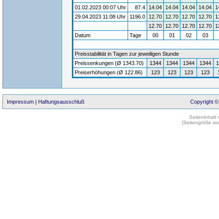
01.02.2023 00:07 Uhr
87.4
14.04
14.04
14.04
14.04
1
29.04.2023 11:08 Uhr
1196.0
12.70
12.70
12.70
12.70
1
12.70
12.70
12.70
12.70
1
Datum
Tage
00
01
02
03
Preisstabilität in Tagen zur jeweiligen Stunde
Preissenkungen (Ø 1343.70)
1344
1344
1344
1344
1
Preiserhöhungen (Ø 122.86)
123
123
123
123
Impressum
|
Haftungsausschluß
Copyright ©
Seiteninhalt
(Seitengröße vo