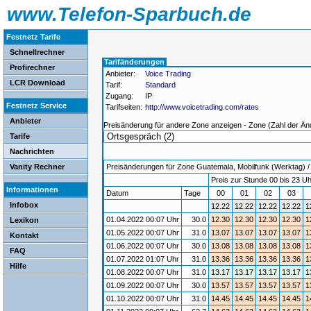
www.Telefon-Sparbuch.de
Festnetz Tarife
Schnellrechner
Tarifänderungen
Profirechner
Anbieter:
Voice Trading
LCR Download
Tarif:
Standard
Zugang:
IP
Festnetz Service
Tarifseiten:
http://www.voicetrading.com/rates
Anbieter
Preisänderung für andere Zone anzeigen - Zone (Zahl der Än
Tarife
Nachrichten
Vanity Rechner
Preisänderungen für Zone Guatemala, Mobilfunk (Werktag) / G
Preis zur Stunde 00 bis 23 Uh
Informationen
Datum
Tage
00
01
02
03
Infobox
12.22
12.22
12.22
12.22
1
01.04.2022 00:07 Uhr
30.0
12.30
12.30
12.30
12.30
1
Lexikon
01.05.2022 00:07 Uhr
31.0
13.07
13.07
13.07
13.07
1
Kontakt
01.06.2022 00:07 Uhr
30.0
13.08
13.08
13.08
13.08
1
FAQ
01.07.2022 01:07 Uhr
31.0
13.36
13.36
13.36
13.36
1
Hilfe
01.08.2022 00:07 Uhr
31.0
13.17
13.17
13.17
13.17
1
01.09.2022 00:07 Uhr
30.0
13.57
13.57
13.57
13.57
1
01.10.2022 00:07 Uhr
31.0
14.45
14.45
14.45
14.45
1