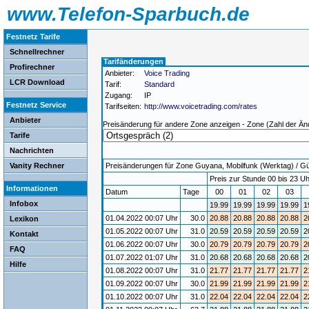
www.Telefon-Sparbuch.de
Festnetz Tarife
Schnellrechner
Tarifänderungen
Profirechner
Anbieter:
Voice Trading
LCR Download
Tarif:
Standard
Zugang:
IP
Festnetz Service
Tarifseiten:
http://www.voicetrading.com/rates
Anbieter
Preisänderung für andere Zone anzeigen - Zone (Zahl der Än
Tarife
Nachrichten
Vanity Rechner
Preisänderungen für Zone Guyana, Mobilfunk (Werktag) / Gült
Preis zur Stunde 00 bis 23 Uh
Informationen
Datum
Tage
00
01
02
03
Infobox
19.99
19.99
19.99
19.99
1
01.04.2022 00:07 Uhr
30.0
20.88
20.88
20.88
20.88
2
Lexikon
01.05.2022 00:07 Uhr
31.0
20.59
20.59
20.59
20.59
2
Kontakt
01.06.2022 00:07 Uhr
30.0
20.79
20.79
20.79
20.79
2
FAQ
01.07.2022 01:07 Uhr
31.0
20.68
20.68
20.68
20.68
2
Hilfe
01.08.2022 00:07 Uhr
31.0
21.77
21.77
21.77
21.77
2
01.09.2022 00:07 Uhr
30.0
21.99
21.99
21.99
21.99
2
01.10.2022 00:07 Uhr
31.0
22.04
22.04
22.04
22.04
2