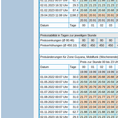
01.11.2022 00:07 Uhr
62.7
21.88
21.88
21.88
21.88
2
02.01.2023 16:32 Uhr
29.3
21.23
21.23
21.23
21.23
2
01.02.2023 00:07 Uhr
87.4
20.68
20.68
20.68
20.68
2
29.04.2023 11:08 Uhr
1198.2
20.91
20.91
20.91
20.91
2
20.91
20.91
20.91
20.91
2
Datum
Tage
00
01
02
03
Preisstabilität in Tagen zur jeweiligen Stunde
Preissenkungen (Ø 80.46)
80
80
80
80
Preiserhöhungen (Ø 450.10)
450
450
450
450
Preisänderungen für Zone Guyana, Mobilfunk (Wochenende) / 
Preis zur Stunde 00 bis 23 Uh
Datum
Tage
00
01
02
03
19.99
19.99
19.99
19.99
1
01.04.2022 00:07 Uhr
30.0
20.88
20.88
20.88
20.88
2
01.05.2022 00:07 Uhr
31.0
20.59
20.59
20.59
20.59
2
01.06.2022 00:07 Uhr
30.0
20.79
20.79
20.79
20.79
2
01.07.2022 01:07 Uhr
31.0
20.68
20.68
20.68
20.68
2
01.08.2022 00:07 Uhr
31.0
21.77
21.77
21.77
21.77
2
01.09.2022 00:07 Uhr
30.0
21.99
21.99
21.99
21.99
2
01.10.2022 00:07 Uhr
31.0
22.04
22.04
22.04
22.04
2
01.11.2022 00:07 Uhr
62.7
21.88
21.88
21.88
21.88
2
02.01.2023 16:32 Uhr
29.3
21.23
21.23
21.23
21.23
2