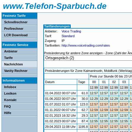
www.Telefon-Sparbuch.de
Festnetz Tarife
Schnellrechner
Tarifänderungen
Profirechner
Anbieter:
Voice Trading
LCR Download
Tarif:
Standard
Zugang:
IP
Festnetz Service
Tarifseiten:
http://www.voicetrading.com/rates
Anbieter
Preisänderung für andere Zone anzeigen - Zone (Zahl der Än
Tarife
Nachrichten
Vanity Rechner
Preisänderungen für Zone Kaimaninseln, Mobilfunk (Werktag) 
Preis zur Stunde 00 bis 23 Uh
Informationen
Datum
Tage
00
01
02
03
Infobox
12.99
12.99
12.99
12.99
1
01.04.2022 00:07 Uhr
61.0
12.57
12.57
12.57
12.57
1
Lexikon
01.06.2022 00:07 Uhr
30.0
12.29
12.29
12.29
12.29
1
Kontakt
01.07.2022 01:07 Uhr
123.0
12.57
12.57
12.57
12.57
1
FAQ
01.11.2022 00:07 Uhr
62.7
12.59
12.59
12.59
12.59
1
Hilfe
02.01.2023 16:32 Uhr
29.3
12.57
12.57
12.57
12.57
1
01.02.2023 00:07 Uhr
87.4
12.55
12.55
12.55
12.55
1
29.04.2023 11:08 Uhr
1195.8
12.57
12.57
12.57
12.57
1