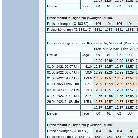
12.57
12.57
12.57
12.57
1
Datum
Tage
00
01
02
03
Preisstabilität in Tagen zur jeweiligen Stunde
Preissenkungen (Ø 103.89)
104
104
104
104
Preiserhöhungen (Ø 1381.47)
1381
1381
1381
1381
Preisänderungen für Zone Kaimaninseln, Mobilfunk (Wochenen
Preis zur Stunde 00 bis 23 Uh
Datum
Tage
00
01
02
03
12.99
12.99
12.99
12.99
1
01.04.2022 00:07 Uhr
61.0
12.57
12.57
12.57
12.57
1
01.06.2022 00:07 Uhr
30.0
12.29
12.29
12.29
12.29
1
01.07.2022 01:07 Uhr
123.0
12.57
12.57
12.57
12.57
1
01.11.2022 00:07 Uhr
62.7
12.59
12.59
12.59
12.59
1
02.01.2023 16:32 Uhr
29.3
12.57
12.57
12.57
12.57
1
01.02.2023 00:07 Uhr
87.4
12.55
12.55
12.55
12.55
1
29.04.2023 11:08 Uhr
1195.8
12.57
12.57
12.57
12.57
1
12.57
12.57
12.57
12.57
1
Datum
Tage
00
01
02
03
Preisstabilität in Tagen zur jeweiligen Stunde
Preissenkungen (Ø 103.89)
104
104
104
104
Preiserhöhungen (Ø 1381.47)
1381
1381
1381
1381