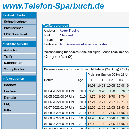
www.Telefon-Sparbuch.de
Festnetz Tarife
Schnellrechner
Tarifänderungen
Profirechner
Anbieter:
Voice Trading
LCR Download
Tarif:
Standard
Zugang:
IP
Festnetz Service
Tarifseiten:
http://www.voicetrading.com/rates
Anbieter
Preisänderung für andere Zone anzeigen - Zone (Zahl der Än
Tarife
Nachrichten
Vanity Rechner
Preisänderungen für Zone Kenia, Mobilfunk (Werktag) / Gültig
Preis zur Stunde 00 bis 23 Uh
Informationen
Datum
Tage
00
01
02
03
Infobox
10.08
10.08
10.08
10.08
1
01.04.2022 00:07 Uhr
30.0
9.28
9.28
9.28
9.28
Lexikon
01.05.2022 00:07 Uhr
31.0
9.70
9.70
9.70
9.70
Kontakt
01.06.2022 00:07 Uhr
30.0
12.27
12.27
12.27
12.27
1
FAQ
01.07.2022 01:07 Uhr
31.0
12.63
12.63
12.63
12.63
1
Hilfe
01.08.2022 00:07 Uhr
31.0
17.06
17.06
17.06
17.06
1
01.09.2022 00:07 Uhr
30.0
16.98
16.98
16.98
16.98
1
01.10.2022 00:07 Uhr
31.0
17.06
17.06
17.06
17.06
1