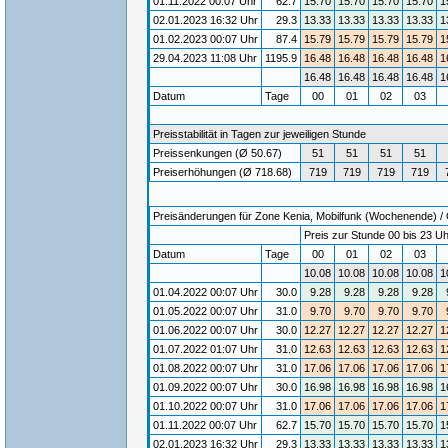
01.11.2022 00:07 Uhr
62.7
15.70
15.70
15.70
15.70
1
02.01.2023 16:32 Uhr
29.3
13.33
13.33
13.33
13.33
1
01.02.2023 00:07 Uhr
87.4
15.79
15.79
15.79
15.79
1
29.04.2023 11:08 Uhr
1195.9
16.48
16.48
16.48
16.48
1
16.48
16.48
16.48
16.48
1
Datum
Tage
00
01
02
03
Preisstabilität in Tagen zur jeweiligen Stunde
Preissenkungen (Ø 50.67)
51
51
51
51
Preiserhöhungen (Ø 718.68)
719
719
719
719
Preisänderungen für Zone Kenia, Mobilfunk (Wochenende) / G
Preis zur Stunde 00 bis 23 Uh
Datum
Tage
00
01
02
03
10.08
10.08
10.08
10.08
1
01.04.2022 00:07 Uhr
30.0
9.28
9.28
9.28
9.28
01.05.2022 00:07 Uhr
31.0
9.70
9.70
9.70
9.70
01.06.2022 00:07 Uhr
30.0
12.27
12.27
12.27
12.27
1
01.07.2022 01:07 Uhr
31.0
12.63
12.63
12.63
12.63
1
01.08.2022 00:07 Uhr
31.0
17.06
17.06
17.06
17.06
1
01.09.2022 00:07 Uhr
30.0
16.98
16.98
16.98
16.98
1
01.10.2022 00:07 Uhr
31.0
17.06
17.06
17.06
17.06
1
01.11.2022 00:07 Uhr
62.7
15.70
15.70
15.70
15.70
1
02.01.2023 16:32 Uhr
29.3
13.33
13.33
13.33
13.33
1