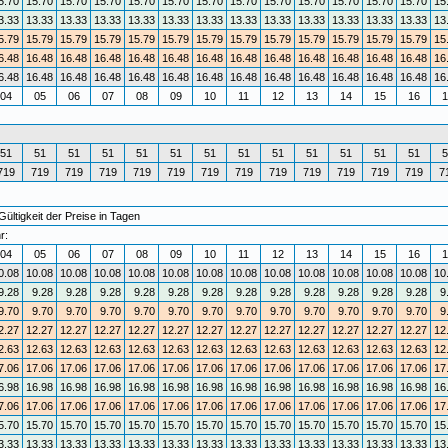
5.70
15.70
15.70
15.70
15.70
15.70
15.70
15.70
15.70
15.70
15.70
15.70
15.70
15
3.33
13.33
13.33
13.33
13.33
13.33
13.33
13.33
13.33
13.33
13.33
13.33
13.33
13
5.79
15.79
15.79
15.79
15.79
15.79
15.79
15.79
15.79
15.79
15.79
15.79
15.79
15
6.48
16.48
16.48
16.48
16.48
16.48
16.48
16.48
16.48
16.48
16.48
16.48
16.48
16
6.48
16.48
16.48
16.48
16.48
16.48
16.48
16.48
16.48
16.48
16.48
16.48
16.48
16
04
05
06
07
08
09
10
11
12
13
14
15
16
1
51
51
51
51
51
51
51
51
51
51
51
51
51
5
719
719
719
719
719
719
719
719
719
719
719
719
719
7
ültigkeit der Preise in Tagen
r:
04
05
06
07
08
09
10
11
12
13
14
15
16
1
0.08
10.08
10.08
10.08
10.08
10.08
10.08
10.08
10.08
10.08
10.08
10.08
10.08
10
9.28
9.28
9.28
9.28
9.28
9.28
9.28
9.28
9.28
9.28
9.28
9.28
9.28
9
9.70
9.70
9.70
9.70
9.70
9.70
9.70
9.70
9.70
9.70
9.70
9.70
9.70
9
2.27
12.27
12.27
12.27
12.27
12.27
12.27
12.27
12.27
12.27
12.27
12.27
12.27
12
2.63
12.63
12.63
12.63
12.63
12.63
12.63
12.63
12.63
12.63
12.63
12.63
12.63
12
7.06
17.06
17.06
17.06
17.06
17.06
17.06
17.06
17.06
17.06
17.06
17.06
17.06
17
6.98
16.98
16.98
16.98
16.98
16.98
16.98
16.98
16.98
16.98
16.98
16.98
16.98
16
7.06
17.06
17.06
17.06
17.06
17.06
17.06
17.06
17.06
17.06
17.06
17.06
17.06
17
5.70
15.70
15.70
15.70
15.70
15.70
15.70
15.70
15.70
15.70
15.70
15.70
15.70
15
3.33
13.33
13.33
13.33
13.33
13.33
13.33
13.33
13.33
13.33
13.33
13.33
13.33
13