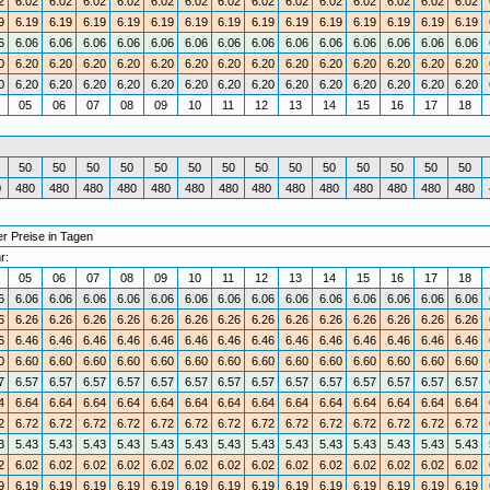
2
6.02
6.02
6.02
6.02
6.02
6.02
6.02
6.02
6.02
6.02
6.02
6.02
6.02
6.02
9
6.19
6.19
6.19
6.19
6.19
6.19
6.19
6.19
6.19
6.19
6.19
6.19
6.19
6.19
6
6.06
6.06
6.06
6.06
6.06
6.06
6.06
6.06
6.06
6.06
6.06
6.06
6.06
6.06
0
6.20
6.20
6.20
6.20
6.20
6.20
6.20
6.20
6.20
6.20
6.20
6.20
6.20
6.20
0
6.20
6.20
6.20
6.20
6.20
6.20
6.20
6.20
6.20
6.20
6.20
6.20
6.20
6.20
4
05
06
07
08
09
10
11
12
13
14
15
16
17
18
50
50
50
50
50
50
50
50
50
50
50
50
50
50
0
480
480
480
480
480
480
480
480
480
480
480
480
480
480
r Preise in Tagen
r:
4
05
06
07
08
09
10
11
12
13
14
15
16
17
18
6
6.06
6.06
6.06
6.06
6.06
6.06
6.06
6.06
6.06
6.06
6.06
6.06
6.06
6.06
6
6.26
6.26
6.26
6.26
6.26
6.26
6.26
6.26
6.26
6.26
6.26
6.26
6.26
6.26
6
6.46
6.46
6.46
6.46
6.46
6.46
6.46
6.46
6.46
6.46
6.46
6.46
6.46
6.46
0
6.60
6.60
6.60
6.60
6.60
6.60
6.60
6.60
6.60
6.60
6.60
6.60
6.60
6.60
7
6.57
6.57
6.57
6.57
6.57
6.57
6.57
6.57
6.57
6.57
6.57
6.57
6.57
6.57
4
6.64
6.64
6.64
6.64
6.64
6.64
6.64
6.64
6.64
6.64
6.64
6.64
6.64
6.64
2
6.72
6.72
6.72
6.72
6.72
6.72
6.72
6.72
6.72
6.72
6.72
6.72
6.72
6.72
3
5.43
5.43
5.43
5.43
5.43
5.43
5.43
5.43
5.43
5.43
5.43
5.43
5.43
5.43
2
6.02
6.02
6.02
6.02
6.02
6.02
6.02
6.02
6.02
6.02
6.02
6.02
6.02
6.02
9
6.19
6.19
6.19
6.19
6.19
6.19
6.19
6.19
6.19
6.19
6.19
6.19
6.19
6.19