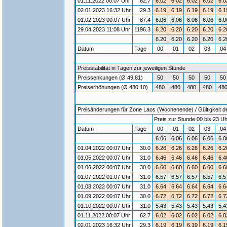
01.11.2022 00:07 Uhr
62.7
6.02
6.02
6.02
6.02
6.0
02.01.2023 16:32 Uhr
29.3
6.19
6.19
6.19
6.19
6.1
01.02.2023 00:07 Uhr
87.4
6.06
6.06
6.06
6.06
6.0
29.04.2023 11:08 Uhr
1196.3
6.20
6.20
6.20
6.20
6.2
6.20
6.20
6.20
6.20
6.2
Datum
Tage
00
01
02
03
0
Preisstabilität in Tagen zur jeweiligen Stunde
Preissenkungen (Ø 49.81)
50
50
50
50
50
Preiserhöhungen (Ø 480.10)
480
480
480
480
48
Preisänderungen für Zone Laos (Wochenende) / Gültigkeit de
Preis zur Stunde 00 bis 23 Uh
Datum
Tage
00
01
02
03
0
6.06
6.06
6.06
6.06
6.0
01.04.2022 00:07 Uhr
30.0
6.26
6.26
6.26
6.26
6.2
01.05.2022 00:07 Uhr
31.0
6.46
6.46
6.46
6.46
6.4
01.06.2022 00:07 Uhr
30.0
6.60
6.60
6.60
6.60
6.6
01.07.2022 01:07 Uhr
31.0
6.57
6.57
6.57
6.57
6.5
01.08.2022 00:07 Uhr
31.0
6.64
6.64
6.64
6.64
6.6
01.09.2022 00:07 Uhr
30.0
6.72
6.72
6.72
6.72
6.7
01.10.2022 00:07 Uhr
31.0
5.43
5.43
5.43
5.43
5.4
01.11.2022 00:07 Uhr
62.7
6.02
6.02
6.02
6.02
6.0
02.01.2023 16:32 Uhr
29.3
6.19
6.19
6.19
6.19
6.1