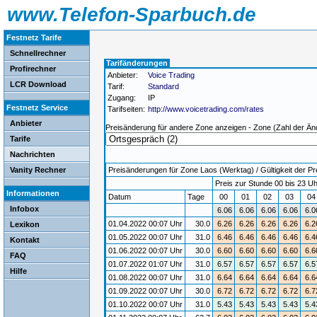
www.Telefon-Sparbuch.de
Festnetz Tarife
Schnellrechner
Tarifänderungen
Profirechner
Anbieter:
Voice Trading
LCR Download
Tarif:
Standard
Zugang:
IP
Festnetz Service
Tarifseiten:
http://www.voicetrading.com/rates
Anbieter
Preisänderung für andere Zone anzeigen - Zone (Zahl der Än
Tarife
Nachrichten
Vanity Rechner
Preisänderungen für Zone Laos (Werktag) / Gültigkeit der Pr
Preis zur Stunde 00 bis 23 Uh
Informationen
Datum
Tage
00
01
02
03
0
Infobox
6.06
6.06
6.06
6.06
6.0
01.04.2022 00:07 Uhr
30.0
6.26
6.26
6.26
6.26
6.2
Lexikon
01.05.2022 00:07 Uhr
31.0
6.46
6.46
6.46
6.46
6.4
Kontakt
01.06.2022 00:07 Uhr
30.0
6.60
6.60
6.60
6.60
6.6
FAQ
01.07.2022 01:07 Uhr
31.0
6.57
6.57
6.57
6.57
6.5
Hilfe
01.08.2022 00:07 Uhr
31.0
6.64
6.64
6.64
6.64
6.6
01.09.2022 00:07 Uhr
30.0
6.72
6.72
6.72
6.72
6.7
01.10.2022 00:07 Uhr
31.0
5.43
5.43
5.43
5.43
5.4