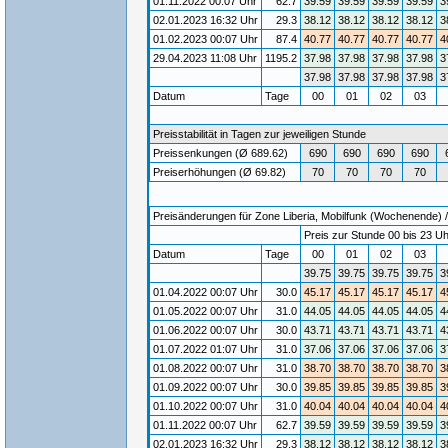
01.11.2022 00:07 Uhr
62.7
39.59
39.59
39.59
39.59
3
02.01.2023 16:32 Uhr
29.3
38.12
38.12
38.12
38.12
3
01.02.2023 00:07 Uhr
87.4
40.77
40.77
40.77
40.77
4
29.04.2023 11:08 Uhr
1195.2
37.98
37.98
37.98
37.98
3
37.98
37.98
37.98
37.98
3
Datum
Tage
00
01
02
03
Preisstabilität in Tagen zur jeweiligen Stunde
Preissenkungen (Ø 689.62)
690
690
690
690
Preiserhöhungen (Ø 69.82)
70
70
70
70
Preisänderungen für Zone Liberia, Mobilfunk (Wochenende) / 
Preis zur Stunde 00 bis 23 Uh
Datum
Tage
00
01
02
03
39.75
39.75
39.75
39.75
3
01.04.2022 00:07 Uhr
30.0
45.17
45.17
45.17
45.17
4
01.05.2022 00:07 Uhr
31.0
44.05
44.05
44.05
44.05
4
01.06.2022 00:07 Uhr
30.0
43.71
43.71
43.71
43.71
4
01.07.2022 01:07 Uhr
31.0
37.06
37.06
37.06
37.06
3
01.08.2022 00:07 Uhr
31.0
38.70
38.70
38.70
38.70
3
01.09.2022 00:07 Uhr
30.0
39.85
39.85
39.85
39.85
3
01.10.2022 00:07 Uhr
31.0
40.04
40.04
40.04
40.04
4
01.11.2022 00:07 Uhr
62.7
39.59
39.59
39.59
39.59
3
02.01.2023 16:32 Uhr
29.3
38.12
38.12
38.12
38.12
3