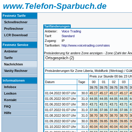
www.Telefon-Sparbuch.de
Festnetz Tarife
Schnellrechner
Tarifänderungen
Profirechner
Anbieter:
Voice Trading
LCR Download
Tarif:
Standard
Zugang:
IP
Festnetz Service
Tarifseiten:
http://www.voicetrading.com/rates
Anbieter
Preisänderung für andere Zone anzeigen - Zone (Zahl der Än
Tarife
Nachrichten
Vanity Rechner
Preisänderungen für Zone Liberia, Mobilfunk (Werktag) / Gült
Preis zur Stunde 00 bis 23 Uh
Informationen
Datum
Tage
00
01
02
03
Infobox
39.75
39.75
39.75
39.75
3
01.04.2022 00:07 Uhr
30.0
45.17
45.17
45.17
45.17
4
Lexikon
01.05.2022 00:07 Uhr
31.0
44.05
44.05
44.05
44.05
4
Kontakt
01.06.2022 00:07 Uhr
30.0
43.71
43.71
43.71
43.71
4
FAQ
01.07.2022 01:07 Uhr
31.0
37.06
37.06
37.06
37.06
3
Hilfe
01.08.2022 00:07 Uhr
31.0
38.70
38.70
38.70
38.70
3
01.09.2022 00:07 Uhr
30.0
39.85
39.85
39.85
39.85
3
01.10.2022 00:07 Uhr
31.0
40.04
40.04
40.04
40.04
4