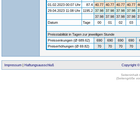
01.02.2023 00:07 Uhr
87.4
40.77
40.77
40.77
40.77
4
29.04.2023 11:08 Uhr
1195.2
37.98
37.98
37.98
37.98
3
37.98
37.98
37.98
37.98
3
Datum
Tage
00
01
02
03
Preisstabilität in Tagen zur jeweiligen Stunde
Preissenkungen (Ø 689.62)
690
690
690
690
Preiserhöhungen (Ø 69.82)
70
70
70
70
Impressum
|
Haftungsausschluß
Copyright ©
Seiteninhalt
(Seitengröße vo