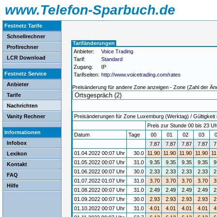
www.Telefon-Sparbuch.de
Festnetz Tarife
Schnellrechner
Tarifänderungen
Profirechner
Anbieter:
Voice Trading
LCR Download
Tarif:
Standard
Zugang:
IP
Festnetz Service
Tarifseiten:
http://www.voicetrading.com/rates
Anbieter
Preisänderung für andere Zone anzeigen - Zone (Zahl der Än
Tarife
Nachrichten
Vanity Rechner
Preisänderungen für Zone Luxemburg (Werktag) / Gültigkeit 
Preis zur Stunde 00 bis 23 Uh
Informationen
Datum
Tage
00
01
02
03
Infobox
7.87
7.87
7.87
7.87
7
01.04.2022 00:07 Uhr
30.0
11.90
11.90
11.90
11.90
11
Lexikon
01.05.2022 00:07 Uhr
31.0
9.35
9.35
9.35
9.35
9
Kontakt
01.06.2022 00:07 Uhr
30.0
2.33
2.33
2.33
2.33
2
FAQ
01.07.2022 01:07 Uhr
31.0
3.70
3.70
3.70
3.70
3
Hilfe
01.08.2022 00:07 Uhr
31.0
2.49
2.49
2.49
2.49
2
01.09.2022 00:07 Uhr
30.0
2.93
2.93
2.93
2.93
2
01.10.2022 00:07 Uhr
31.0
4.01
4.01
4.01
4.01
4