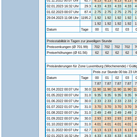
01.11.2022 00:07 Uhr
62.7
6.13
6.13
6.13
6.13
6
02.01.2023 16:32 Uhr
29.3
4.33
4.33
4.33
4.33
4
01.02.2023 00:07 Uhr
87.4
2.75
2.75
2.75
2.75
2
29.04.2023 11:08 Uhr
1195.2
1.92
1.92
1.92
1.92
1
1.92
1.92
1.92
1.92
1
Datum
Tage
00
01
02
03
Preisstabilität in Tagen zur jeweiligen Stunde
Preissenkungen (Ø 701.99)
702
702
702
702
7
Preiserhöhungen (Ø 61.56)
62
62
62
62
Preisänderungen für Zone Luxemburg (Wochenende) / Gültigk
Preis zur Stunde 00 bis 23 Uh
Datum
Tage
00
01
02
03
7.87
7.87
7.87
7.87
7
01.04.2022 00:07 Uhr
30.0
11.90
11.90
11.90
11.90
11
01.05.2022 00:07 Uhr
31.0
9.35
9.35
9.35
9.35
9
01.06.2022 00:07 Uhr
30.0
2.33
2.33
2.33
2.33
2
01.07.2022 01:07 Uhr
31.0
3.70
3.70
3.70
3.70
3
01.08.2022 00:07 Uhr
31.0
2.49
2.49
2.49
2.49
2
01.09.2022 00:07 Uhr
30.0
2.93
2.93
2.93
2.93
2
01.10.2022 00:07 Uhr
31.0
4.01
4.01
4.01
4.01
4
01.11.2022 00:07 Uhr
62.7
6.13
6.13
6.13
6.13
6
02.01.2023 16:32 Uhr
29.3
4.33
4.33
4.33
4.33
4