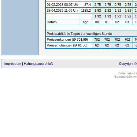
01.02.2023 00:07 Uhr
87.4
2.75
2.75
2.75
2.75
2
29.04.2023 11:08 Uhr
1195.2
1.92
1.92
1.92
1.92
1
1.92
1.92
1.92
1.92
1
Datum
Tage
00
01
02
03
Preisstabilität in Tagen zur jeweiligen Stunde
Preissenkungen (Ø 701.99)
702
702
702
702
7
Preiserhöhungen (Ø 61.56)
62
62
62
62
Impressum
|
Haftungsausschluß
Copyright ©
Seiteninhalt
(Seitengröße vo