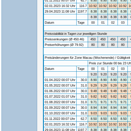
01.11.2022 00:07 Uhr
62.7
8.50
8.50
8.50
8.50
02.01.2023 16:32 Uhr
116.7
10.92
10.92
10.92
10.92
1
29.04.2023 11:08 Uhr
1197.7
8.38
8.38
8.38
8.38
8.38
8.38
8.38
8.38
Datum
Tage
00
01
02
03
Preisstabilität in Tagen zur jeweiligen Stunde
Preissenkungen (Ø 450.46)
450
450
450
450
Preiserhöhungen (Ø 79.92)
80
80
80
80
Preisänderungen für Zone Macau (Wochenende) / Gültigkeit 
Preis zur Stunde 00 bis 23 Uh
Datum
Tage
00
01
02
03
9.20
9.20
9.20
9.20
01.04.2022 00:07 Uhr
30.0
8.90
8.90
8.90
8.90
01.05.2022 00:07 Uhr
31.0
9.29
9.29
9.29
9.29
01.06.2022 00:07 Uhr
30.0
9.48
9.48
9.48
9.48
01.07.2022 01:07 Uhr
31.0
9.82
9.82
9.82
9.82
01.08.2022 00:07 Uhr
31.0
9.71
9.71
9.71
9.71
01.09.2022 00:07 Uhr
30.0
8.94
8.94
8.94
8.94
01.10.2022 00:07 Uhr
31.0
9.03
9.03
9.03
9.03
01.11.2022 00:07 Uhr
62.7
8.50
8.50
8.50
8.50
02.01.2023 16:32 Uhr
116.7
10.92
10.92
10.92
10.92
1
29.04.2023 11:08 Uhr
1197.7
8.38
8.38
8.38
8.38