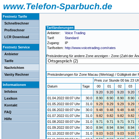
www.Telefon-Sparbuch.de
Festnetz Tarife
Schnellrechner
Tarifänderungen
Profirechner
Anbieter:
Voice Trading
LCR Download
Tarif:
Standard
Zugang:
IP
Festnetz Service
Tarifseiten:
http://www.voicetrading.com/rates
Anbieter
Preisänderung für andere Zone anzeigen - Zone (Zahl der Än
Tarife
Nachrichten
Vanity Rechner
Preisänderungen für Zone Macau (Werktag) / Gültigkeit der 
Preis zur Stunde 00 bis 23 Uh
Informationen
Datum
Tage
00
01
02
03
Infobox
9.20
9.20
9.20
9.20
01.04.2022 00:07 Uhr
30.0
8.90
8.90
8.90
8.90
Lexikon
01.05.2022 00:07 Uhr
31.0
9.29
9.29
9.29
9.29
Kontakt
01.06.2022 00:07 Uhr
30.0
9.48
9.48
9.48
9.48
FAQ
01.07.2022 01:07 Uhr
31.0
9.82
9.82
9.82
9.82
Hilfe
01.08.2022 00:07 Uhr
31.0
9.71
9.71
9.71
9.71
01.09.2022 00:07 Uhr
30.0
8.94
8.94
8.94
8.94
01.10.2022 00:07 Uhr
31.0
9.03
9.03
9.03
9.03