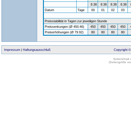
8.38
8.38
8.38
8.38
Datum
Tage
00
01
02
03
Preisstabilität in Tagen zur jeweiligen Stunde
Preissenkungen (Ø 450.46)
450
450
450
450
Preiserhöhungen (Ø 79.92)
80
80
80
80
Impressum
|
Haftungsausschluß
Copyright ©
Seiteninhalt
(Seitengröße vo